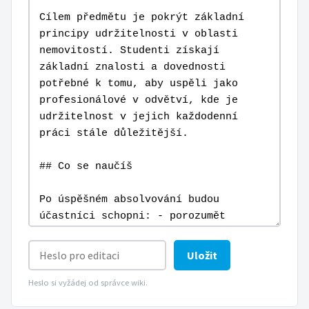
Uložit
Heslo si vyžádej od správce wiki.