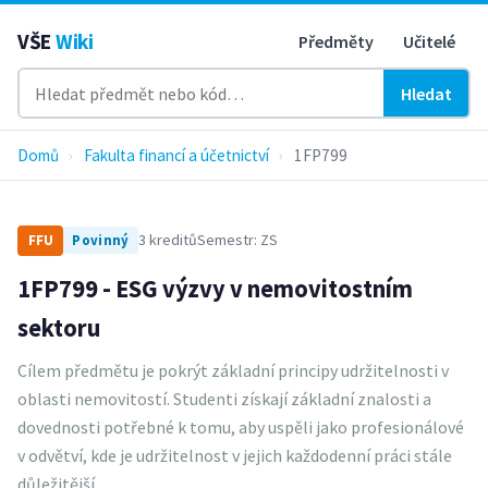
VŠE
Wiki
Předměty
Učitelé
Hledat
Domů
›
Fakulta financí a účetnictví
›
1FP799
3 kreditů
Semestr: ZS
FFU
Povinný
1FP799 - ESG výzvy v nemovitostním
sektoru
Cílem předmětu je pokrýt základní principy udržitelnosti v
oblasti nemovitostí. Studenti získají základní znalosti a
dovednosti potřebné k tomu, aby uspěli jako profesionálové
v odvětví, kde je udržitelnost v jejich každodenní práci stále
důležitější.