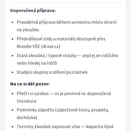
Doporučená příprava:
Pravidelná příprava během semestru místo drcení
na zkoušku
Přednáškové slidy a materiály dostupné přes
Moodle VŠE (dl.vse.cz)
Stará zkouška / typové otázky — zeptej se cvičícího
nebo hledej na InSIS
Studijní skupiny a sdílení poznámek
Na co si dát pozor:
Přečti si sylabus — co je povinná vs. doporučená
literatura
Podmínky zápočtu (zápočtové testy, projekty,
docházka)
Termíny zkoušek zapisovat včas — kapacita bývá