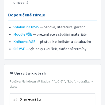
omezená
Doporučené zdroje
Sylabus na InSIS
— osnova, literatura, garant
Moodle VŠE
— prezentace a studijní materiály
Knihovna VŠE
— přístup k e-knihám a databázím
SIS VŠE
— výsledky zkoušek, zkušební termíny
✏️ Upravit wiki obsah
Používej Markdown: ## Nadpis, **tučně**, `kód`, - odrážky, >
citace