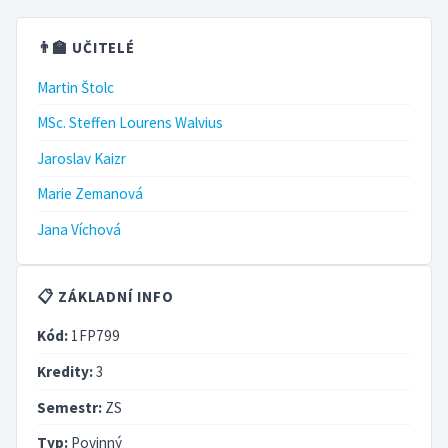
👨‍🏫 UČITELÉ
Martin Štolc
MSc. Steffen Lourens Walvius
Jaroslav Kaizr
Marie Zemanová
Jana Víchová
📋 ZÁKLADNÍ INFO
Kód:
1FP799
Kredity:
3
Semestr:
ZS
Typ:
Povinný