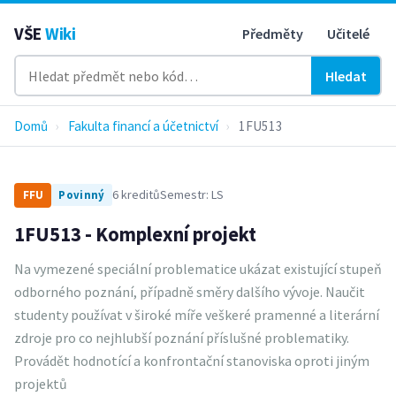
VŠE
Wiki
Předměty
Učitelé
Hledat
Domů
›
Fakulta financí a účetnictví
›
1FU513
6 kreditů
Semestr: LS
FFU
Povinný
1FU513 - Komplexní projekt
Na vymezené speciální problematice ukázat existující stupeň
odborného poznání, případně směry dalšího vývoje. Naučit
studenty používat v široké míře veškeré pramenné a literární
zdroje pro co nejhlubší poznání příslušné problematiky.
Provádět hodnotící a konfrontační stanoviska oproti jiným
projektů