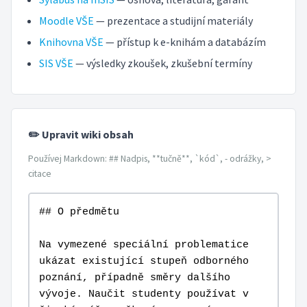
Moodle VŠE
— prezentace a studijní materiály
Knihovna VŠE
— přístup k e-knihám a databázím
SIS VŠE
— výsledky zkoušek, zkušební termíny
✏️ Upravit wiki obsah
Používej Markdown: ## Nadpis, **tučně**, `kód`, - odrážky, >
citace