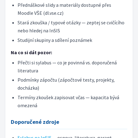
Přednáškové slidy a materiály dostupné přes
Moodle VŠE (dl.vse.cz)
Stará zkouška / typové otázky — zeptej se cvičícího
nebo hledej na InSIS
Studijní skupiny a sdílení poznámek
Na co si dát pozor:
Přečti si sylabus — co je povinná vs. doporučená
literatura
Podmínky zápočtu (zápočtové testy, projekty,
docházka)
Termíny zkoušek zapisovat včas — kapacita bývá
omezená
Doporučené zdroje
Sylabus na InSIS
— osnova, literatura, garant