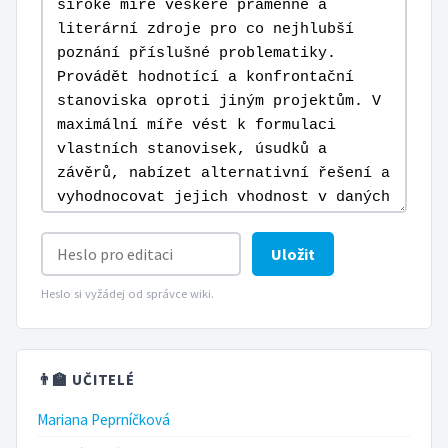
Uložit
Heslo si vyžádej od správce wiki.
👨‍🏫 UČITELÉ
Mariana Peprníčková