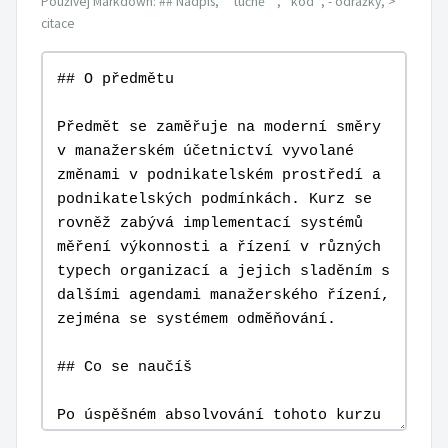
Používej Markdown: ## Nadpis, **tučně**, `kód`, - odrážky, >
citace