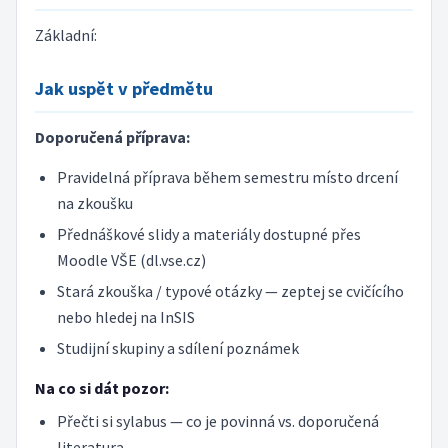
Základní:
Jak uspět v předmětu
Doporučená příprava:
Pravidelná příprava během semestru místo drcení
na zkoušku
Přednáškové slidy a materiály dostupné přes
Moodle VŠE (dl.vse.cz)
Stará zkouška / typové otázky — zeptej se cvičícího
nebo hledej na InSIS
Studijní skupiny a sdílení poznámek
Na co si dát pozor:
Přečti si sylabus — co je povinná vs. doporučená
literatura