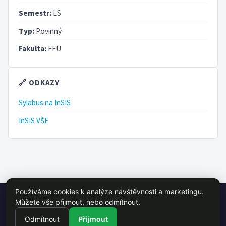
Semestr:
LS
Typ:
Povinný
Fakulta:
FFU
🔗 ODKAZY
Sylabus na InSIS
InSIS VŠE
Používáme cookies k analýze návštěvnosti a marketingu.
© 2026 VŠE Wiki - studentský projekt, není oficálně spojen s VŠE
Můžete vše přijmout, nebo odmítnout.
Praha
Odmítnout
Přijmout