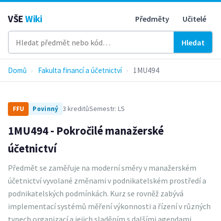
VŠE
Wiki
Předměty
Učitelé
Hledat
Domů
›
Fakulta financí a účetnictví
›
1MU494
3 kreditů
Semestr: LS
FFU
Povinný
1MU494 - Pokročilé manažerské
účetnictví
Předmět se zaměřuje na moderní směry v manažerském
účetnictví vyvolané změnami v podnikatelském prostředí a
podnikatelských podmínkách. Kurz se rovněž zabývá
implementací systémů měření výkonnosti a řízení v různých
typech organizací a jejich sladěním s dalšími agendami