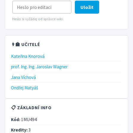
Uložit
Heslo si vyžádej od správce wiki.
👨‍🏫 UČITELÉ
Kateřina Knorová
prof. Ing. Ing. Jaroslav Wagner
Jana Víchová
Ondřej Matyáš
📋 ZÁKLADNÍ INFO
Kód:
1MU494
Kredity:
3