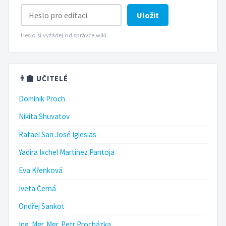
Uložit
Heslo si vyžádej od správce wiki.
👨‍🏫 UČITELÉ
Dominik Proch
Nikita Shuvatov
Rafael San José Iglesias
Yadira Ixchel Martínez Pantoja
Eva Křenková
Iveta Černá
Ondřej Sankot
Ing. Mgr. Mgr. Petr Procházka