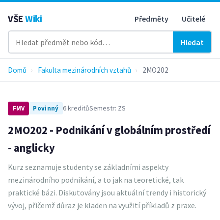
VŠE
Wiki
Předměty
Učitelé
Hledat
Domů
›
Fakulta mezinárodních vztahů
›
2MO202
6 kreditů
Semestr: ZS
FMV
Povinný
2MO202 - Podnikání v globálním prostředí
- anglicky
Kurz seznamuje studenty se základními aspekty
mezinárodního podnikání, a to jak na teoretické, tak
praktické bázi. Diskutovány jsou aktuální trendy i historický
vývoj, přičemž důraz je kladen na využití příkladů z praxe.