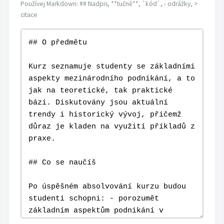
Používej Markdown: ## Nadpis, **tučně**, `kód`, - odrážky, >
citace