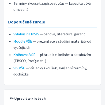
Termíny zkoušek zapisovat včas — kapacita bývá
omezená
Doporučené zdroje
Sylabus na InSIS
— osnova, literatura, garant
Moodle VŠE
— prezentace a studijní materiály od
vyučujících
Knihovna VŠE
— přístup k e-knihám a databázím
(EBSCO, ProQuest...)
SIS VŠE
— výsledky zkoušek, zkušební termíny,
docházka
✏️ Upravit wiki obsah