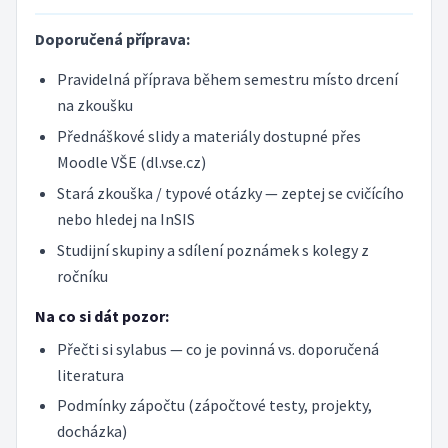
Doporučená příprava:
Pravidelná příprava během semestru místo drcení
na zkoušku
Přednáškové slidy a materiály dostupné přes
Moodle VŠE (dl.vse.cz)
Stará zkouška / typové otázky — zeptej se cvičícího
nebo hledej na InSIS
Studijní skupiny a sdílení poznámek s kolegy z
ročníku
Na co si dát pozor:
Přečti si sylabus — co je povinná vs. doporučená
literatura
Podmínky zápočtu (zápočtové testy, projekty,
docházka)