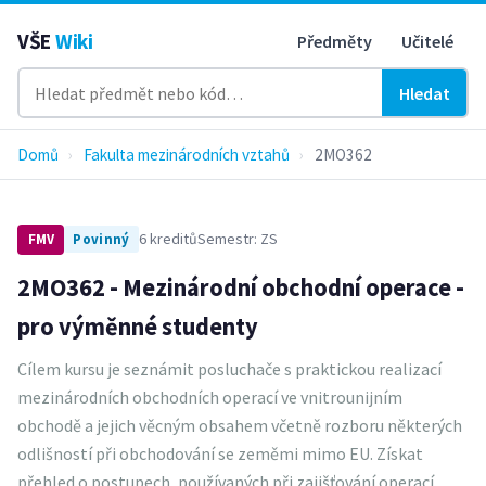
VŠE
Wiki
Předměty
Učitelé
Hledat
Domů
›
Fakulta mezinárodních vztahů
›
2MO362
6 kreditů
Semestr: ZS
FMV
Povinný
2MO362 - Mezinárodní obchodní operace -
pro výměnné studenty
Cílem kursu je seznámit posluchače s praktickou realizací
mezinárodních obchodních operací ve vnitrounijním
obchodě a jejich věcným obsahem včetně rozboru některých
odlišností při obchodování se zeměmi mimo EU. Získat
přehled o postupech, používaných při zajišťování operací,