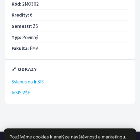
Kód:
2MO362
Kredity:
6
Semestr:
ZS
Typ:
Povinný
Fakulta:
FMV
🔗 ODKAZY
Sylabus na InSIS
InSIS VŠE
Používáme cookies k analýze návštěvnosti a marketingu.