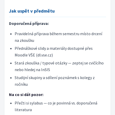
Jak uspět v předmětu
Doporučená příprava:
Pravidelná příprava během semestru místo drcení
na zkoušku
Přednáškové slidy a materiály dostupné přes
Moodle VŠE (dl.vse.cz)
Stará zkouška / typové otázky — zeptej se cvičícího
nebo hledej na InSIS
Studijní skupiny a sdílení poznámek s kolegy z
ročníku
Na co si dát pozor:
Přečti si sylabus — co je povinná vs. doporučená
literatura