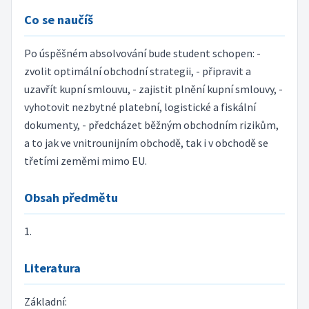
Co se naučíš
Po úspěšném absolvování bude student schopen: -
zvolit optimální obchodní strategii, - připravit a
uzavřít kupní smlouvu, - zajistit plnění kupní smlouvy, -
vyhotovit nezbytné platební, logistické a fiskální
dokumenty, - předcházet běžným obchodním rizikům,
a to jak ve vnitrounijním obchodě, tak i v obchodě se
třetími zeměmi mimo EU.
Obsah předmětu
1.
Literatura
Základní: