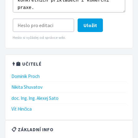
Uložit
Heslo si vyžádej od správce wiki.
👨‍🏫 UČITELÉ
Dominik Proch
Nikita Shuvatov
doc. Ing. Ing. Alexej Sato
Vít Hinčica
📋 ZÁKLADNÍ INFO