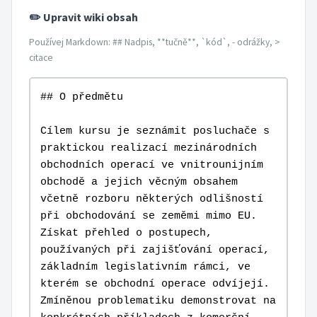
✏️ Upravit wiki obsah
Používej Markdown: ## Nadpis, **tučně**, `kód`, - odrážky, >
citace