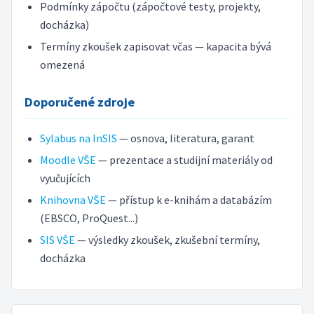
Podmínky zápočtu (zápočtové testy, projekty,
docházka)
Termíny zkoušek zapisovat včas — kapacita bývá
omezená
Doporučené zdroje
Sylabus na InSIS
— osnova, literatura, garant
Moodle VŠE
— prezentace a studijní materiály od
vyučujících
Knihovna VŠE
— přístup k e-knihám a databázím
(EBSCO, ProQuest...)
SIS VŠE
— výsledky zkoušek, zkušební termíny,
docházka