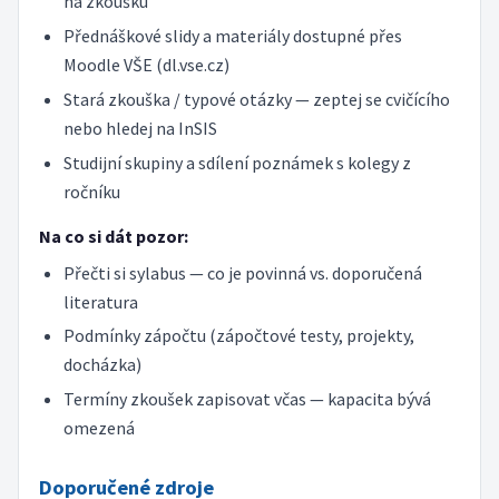
na zkoušku
Přednáškové slidy a materiály dostupné přes
Moodle VŠE (dl.vse.cz)
Stará zkouška / typové otázky — zeptej se cvičícího
nebo hledej na InSIS
Studijní skupiny a sdílení poznámek s kolegy z
ročníku
Na co si dát pozor:
Přečti si sylabus — co je povinná vs. doporučená
literatura
Podmínky zápočtu (zápočtové testy, projekty,
docházka)
Termíny zkoušek zapisovat včas — kapacita bývá
omezená
Doporučené zdroje