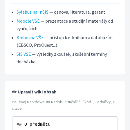
Sylabus na InSIS
— osnova, literatura, garant
Moodle VŠE
— prezentace a studijní materiály od
vyučujících
Knihovna VŠE
— přístup k e-knihám a databázím
(EBSCO, ProQuest...)
SIS VŠE
— výsledky zkoušek, zkušební termíny,
docházka
✏️ Upravit wiki obsah
Používej Markdown: ## Nadpis, **tučně**, `kód`, - odrážky, >
citace