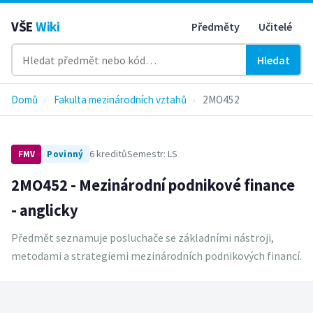
VŠE
Wiki
Předměty
Učitelé
Hledat
Domů
›
Fakulta mezinárodních vztahů
›
2MO452
6 kreditů
Semestr: LS
FMV
Povinný
2MO452 - Mezinárodní podnikové finance
- anglicky
Předmět seznamuje posluchače se základními nástroji,
metodami a strategiemi mezinárodních podnikových financí.