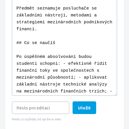
Uložit
Heslo si vyžádej od správce wiki.