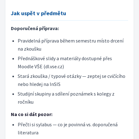
Jak uspět v předmětu
Doporučená příprava:
Pravidelná příprava během semestru místo drcení
na zkoušku
Přednáškové slidy a materiály dostupné přes
Moodle VŠE (dl.vse.cz)
Stará zkouška / typové otázky — zeptej se cvičícího
nebo hledej na InSIS
Studijní skupiny a sdílení poznámek s kolegy z
ročníku
Na co si dát pozor:
Přečti si sylabus — co je povinná vs. doporučená
literatura