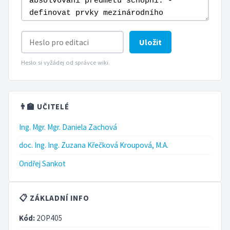
Uložit
Heslo si vyžádej od správce wiki.
👨‍🏫 UČITELÉ
Ing. Mgr. Mgr. Daniela Zachová
doc. Ing. Ing. Zuzana Křečková Kroupová, M.A.
Ondřej Sankot
📋 ZÁKLADNÍ INFO
Kód:
2OP405