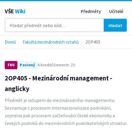
VŠE
Wiki
Předměty
Učitelé
Hledat
Domů
›
Fakulta mezinárodních vztahů
›
2OP405
6 kreditů
Semestr: ZS
FMV
Povinný
2OP405 - Mezinárodní management -
anglicky
Předmět je vstupem do mezinárodního managementu.
Seznamuje s procesem internacionalizace podnikání,
zejména pak procesem začleňování české ekonomiky a
českých podniků do mezinárodních podnikatelských struktur.