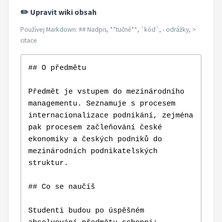
✏️ Upravit wiki obsah
Používej Markdown: ## Nadpis, **tučně**, `kód`, - odrážky, >
citace