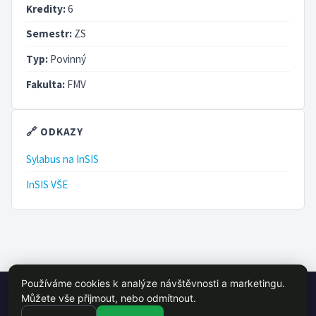
Kredity:
6
Semestr:
ZS
Typ:
Povinný
Fakulta:
FMV
🔗 ODKAZY
Sylabus na InSIS
InSIS VŠE
Používáme cookies k analýze návštěvnosti a marketingu.
© 2026 VŠE Wiki - studentský projekt, není oficálně spojen s VŠE
Můžete vše přijmout, nebo odmítnout.
Praha