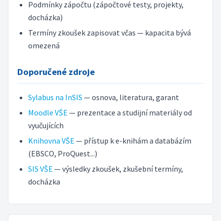
Podmínky zápočtu (zápočtové testy, projekty,
docházka)
Termíny zkoušek zapisovat včas — kapacita bývá
omezená
Doporučené zdroje
Sylabus na InSIS
— osnova, literatura, garant
Moodle VŠE
— prezentace a studijní materiály od
vyučujících
Knihovna VŠE
— přístup k e-knihám a databázím
(EBSCO, ProQuest...)
SIS VŠE
— výsledky zkoušek, zkušební termíny,
docházka