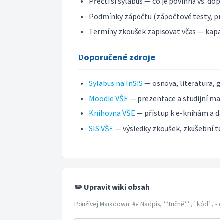
Přečti si sylabus — co je povinná vs. do
Podmínky zápočtu (zápočtové testy, pr
Termíny zkoušek zapisovat včas — kap
Doporučené zdroje
Sylabus na InSIS
— osnova, literatura, 
Moodle VŠE
— prezentace a studijní mat
Knihovna VŠE
— přístup k e-knihám a d
SIS VŠE
— výsledky zkoušek, zkušební t
✏️ Upravit wiki obsah
Používej Markdown: ## Nadpis, **tučně**, `kód`, - 