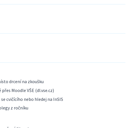
ísto drcení na zkoušku
 přes Moodle VŠE (dl.vse.cz)
se cvičícího nebo hledej na InSIS
olegy z ročníku