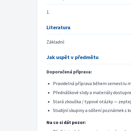
1.
Literatura
Základní:
Jak uspět v předmětu
Doporučená příprava:
Pravidelná příprava během semestru m
Přednáškové slidy a materiály dostupné
Stará zkouška / typové otázky — zeptej 
Studijní skupiny a sdílení poznámek s k
Na co si dát pozor: