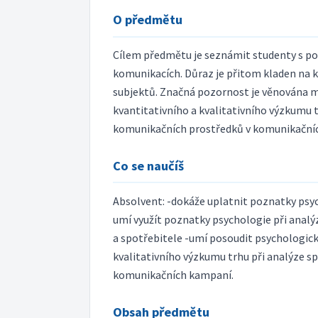
O předmětu
Cílem předmětu je seznámit studenty s po
komunikacích. Důraz je přitom kladen na k
subjektů. Značná pozornost je věnována m
kvantitativního a kvalitativního výzkumu 
komunikačních prostředků v komunikační
Co se naučíš
Absolvent: -dokáže uplatnit poznatky psyc
umí využít poznatky psychologie při analýz
a spotřebitele -umí posoudit psychologick
kvalitativního výzkumu trhu při analýze sp
komunikačních kampaní.
Obsah předmětu