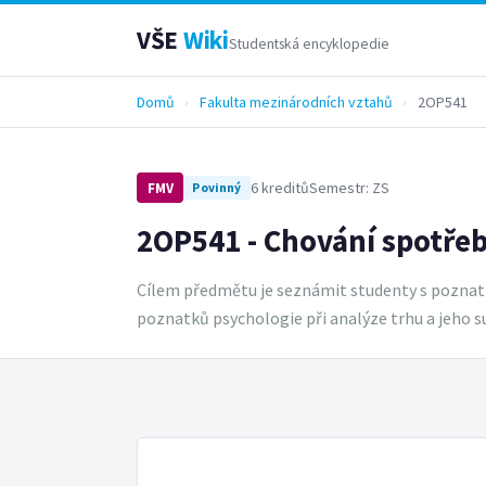
VŠE
Wiki
Studentská encyklopedie
Domů
›
Fakulta mezinárodních vztahů
›
2OP541
6 kreditů
Semestr: ZS
FMV
Povinný
2OP541 - Chování spotřeb
Cílem předmětu je seznámit studenty s poznatk
poznatků psychologie při analýze trhu a jeho 