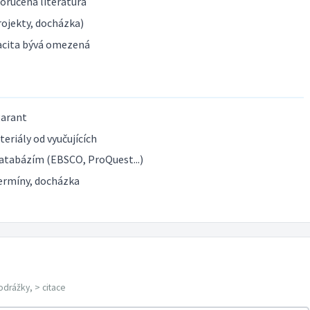
poručená literatura
ojekty, docházka)
acita bývá omezená
garant
eriály od vyučujících
atabázím (EBSCO, ProQuest...)
ermíny, docházka
odrážky, > citace