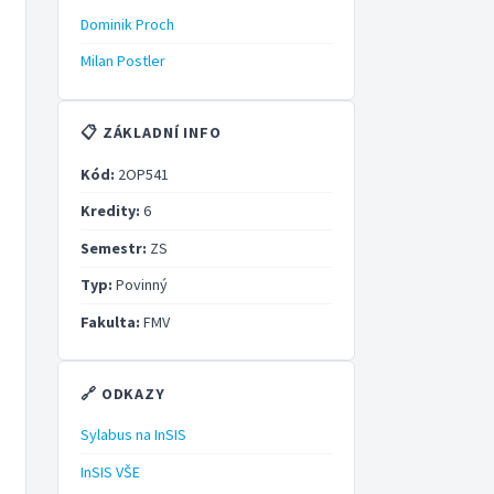
Dominik Proch
Milan Postler
📋 ZÁKLADNÍ INFO
Kód:
2OP541
Kredity:
6
Semestr:
ZS
Typ:
Povinný
Fakulta:
FMV
🔗 ODKAZY
Sylabus na InSIS
InSIS VŠE