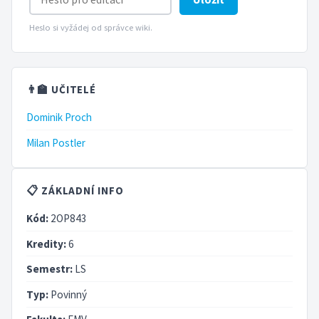
Heslo si vyžádej od správce wiki.
👨‍🏫 UČITELÉ
Dominik Proch
Milan Postler
📋 ZÁKLADNÍ INFO
Kód:
2OP843
Kredity:
6
Semestr:
LS
Typ:
Povinný