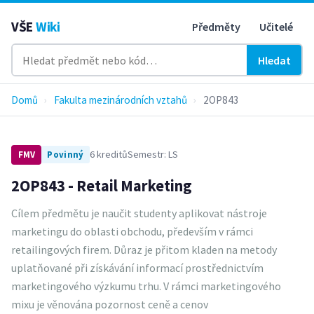
VŠE
Wiki
Předměty
Učitelé
Hledat
Domů
›
Fakulta mezinárodních vztahů
›
2OP843
6 kreditů
Semestr: LS
FMV
Povinný
2OP843 - Retail Marketing
Cílem předmětu je naučit studenty aplikovat nástroje
marketingu do oblasti obchodu, především v rámci
retailingových firem. Důraz je přitom kladen na metody
uplatňované při získávání informací prostřednictvím
marketingového výzkumu trhu. V rámci marketingového
mixu je věnována pozornost ceně a cenov