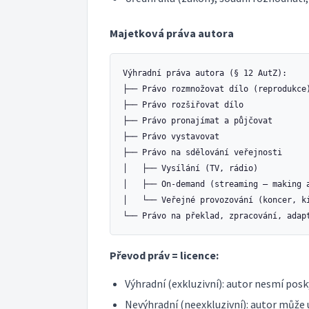
Majetková práva autora
Výhradní práva autora (§ 12 AutZ):

├── Právo rozmnožovat dílo (reprodukce)
├── Právo rozšiřovat dílo

├── Právo pronajímat a půjčovat

├── Právo vystavovat

├── Právo na sdělování veřejnosti

│   ├── Vysílání (TV, rádio)

│   ├── On-demand (streaming — making a
│   └── Veřejné provozování (koncer, ki
Převod práv = licence:
Výhradní (exkluzivní): autor nesmí pos
Nevýhradní (neexkluzivní): autor může 