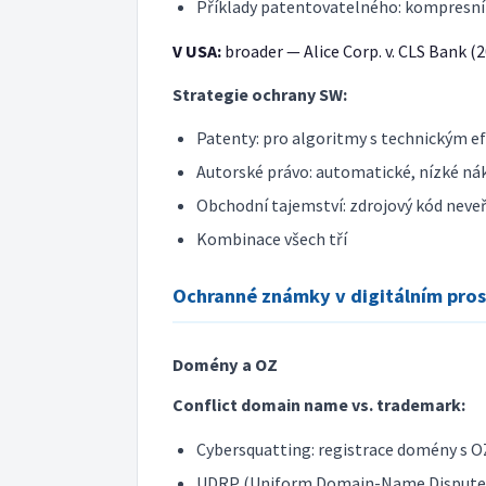
Příklady patentovatelného: kompresní
V USA:
broader — Alice Corp. v. CLS Bank (
Strategie ochrany SW:
Patenty: pro algoritmy s technickým e
Autorské právo: automatické, nízké nákl
Obchodní tajemství: zdrojový kód neve
Kombinace všech tří
Ochranné známky v digitálním pros
Domény a OZ
Conflict domain name vs. trademark:
Cybersquatting: registrace domény s O
UDRP (Uniform Domain-Name Dispute-