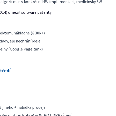
 algoritmus s konkrétní HW implementací, medicínský SW
2014) omezil software patenty
fektem, nákladné (€ 30k+)
ady, ale nechrání ideje
řejný (Google PageRank)
tředí
Z jiného + nabídka prodeje
Resolution Policy) — WIPO UDRP řízení