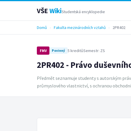
VŠE
Wiki
Studentská encyklopedie
Domů
›
Fakulta mezinárodních vztahů
›
2PR402
5 kreditů
Semestr: ZS
FMV
Povinný
2PR402 - Právo duševního
Předmět seznamuje studenty s autorským právem,
průmyslového vlastnictví, s ochranou obchodního