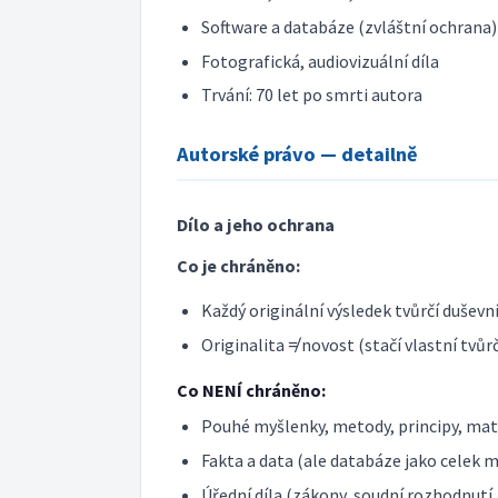
Software a databáze (zvláštní ochrana)
Fotografická, audiovizuální díla
Trvání: 70 let po smrti autora
Autorské právo — detailně
Dílo a jeho ochrana
Co je chráněno:
Každý originální výsledek tvůrčí duševn
Originalita ≠ novost (stačí vlastní tvůrč
Co NENÍ chráněno:
Pouhé myšlenky, metody, principy, ma
Fakta a data (ale databáze jako celek 
Úřední díla (zákony, soudní rozhodnutí