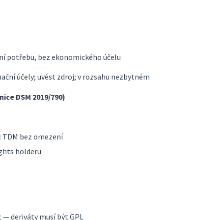
bní potřebu, bez ekonomického účelu
mační účely; uvést zdroj; v rozsahu nezbytném
nice DSM 2019/790)
e: TDM bez omezení
ghts holderu
t — deriváty musí být GPL