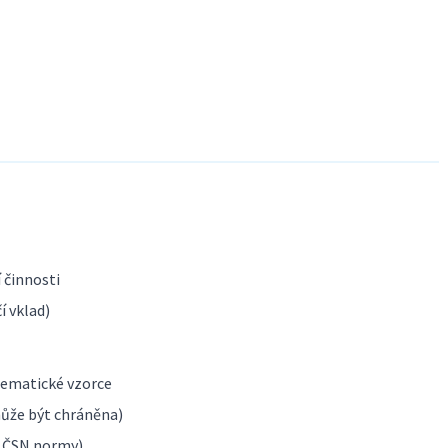
í činnosti
í vklad)
tematické vzorce
může být chráněna)
, ČSN normy)