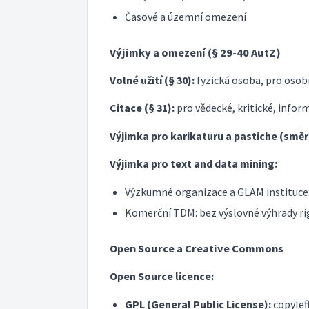
Časové a územní omezení
Výjimky a omezení (§ 29-40 AutZ)
Volné užití (§ 30):
fyzická osoba, pro oso
Citace (§ 31):
pro vědecké, kritické, infor
Výjimka pro karikaturu a pastiche (směr
Výjimka pro text and data mining:
Výzkumné organizace a GLAM instituc
Komerční TDM: bez výslovné výhrady ri
Open Source a Creative Commons
Open Source licence:
GPL (General Public License):
copylef