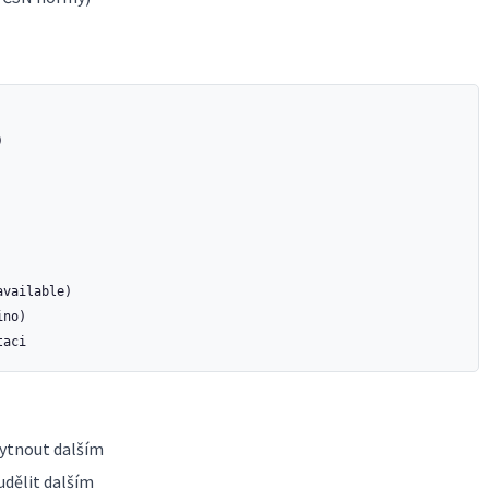


vailable)

no)

kytnout dalším
udělit dalším