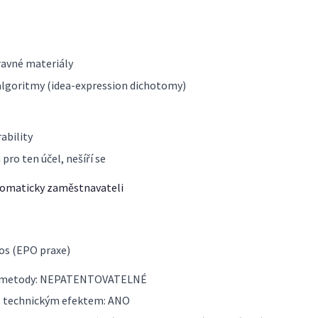
pravné materiály
 algoritmy (idea-expression dichotomy)
ability
pro ten účel, nešíří se
omaticky zaměstnavateli
nos (EPO praxe)
dní metody: NEPATENTOVATELNÉ
s technickým efektem: ANO