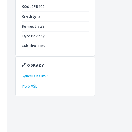
Kód:
2PR402
Kredity:
5
Semestr:
ZS
Typ:
Povinný
Fakulta:
FMV
🔗 ODKAZY
Sylabus na InSIS
InSIS VŠE