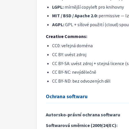
LGPL:
mírnější copyleft pro knihovny
MIT / BSD / Apache 2.0:
permissive — lz
AGPL:
GPL + síťové použití (cloud) spou
Creative Commons:
CC0: veřejná doména
CC BY: uvést zdroj
CC BY-SA: uvést zdroj + stejná licence (s
CC BY-NC: nevýdělečně
CC BY-ND: bez odvozených děl
Ochrana softwaru
Autorsko-právní ochrana softwaru
Softwarová směrnice (2009/24/EC):