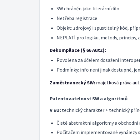
SW chráněn jako literární dílo
Netřeba registrace
Objekt: zdrojový i spustitelný kód, pří
NEPLATÍ pro logiku, metody, principy,
Dekompilace (§ 66 AutZ):
Povolena za účelem dosažení interoper
Podmínky: info není jinak dostupné, jen 
Zaměstnanecký SW:
majetková práva aut
Patentovatelnost SW a algoritmů
V EU:
technický charakter + technický pří
Čistě abstraktní algoritmy a obcho
Počítačem implementované vynálezy 