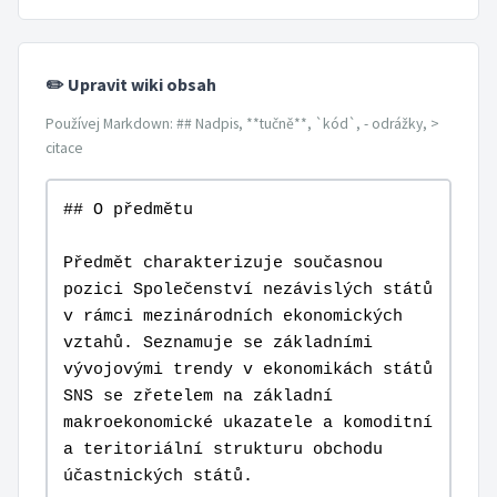
✏️ Upravit wiki obsah
Používej Markdown: ## Nadpis, **tučně**, `kód`, - odrážky, >
citace