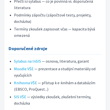
Přečti si sylabus — co je povinná vs. doporučená
literatura
Podmínky zápočtu (zápočtové testy, projekty,
docházka)
Termíny zkoušek zapisovat včas — kapacita bývá
omezená
Doporučené zdroje
Sylabus na InSIS
— osnova, literatura, garant
Moodle VŠE
— prezentace a studijní materiály od
vyučujících
Knihovna VŠE
— přístup k e-knihám a databázím
(EBSCO, ProQuest...)
SIS VŠE
— výsledky zkoušek, zkušební termíny,
docházka