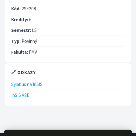
Kód:
2SE208
Kredity:
6
Semestr:
LS
Typ:
Povinný
Fakulta:
FMV
🔗 ODKAZY
Sylabus na InSIS
InSIS VŠE