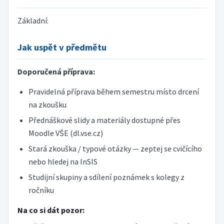
Základní:
Jak uspět v předmětu
Doporučená příprava:
Pravidelná příprava během semestru místo drcení
na zkoušku
Přednáškové slidy a materiály dostupné přes
Moodle VŠE (dl.vse.cz)
Stará zkouška / typové otázky — zeptej se cvičícího
nebo hledej na InSIS
Studijní skupiny a sdílení poznámek s kolegy z
ročníku
Na co si dát pozor: