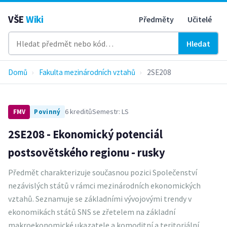
VŠE
Wiki
Předměty
Učitelé
Hledat
Domů
›
Fakulta mezinárodních vztahů
›
2SE208
6 kreditů
Semestr: LS
FMV
Povinný
2SE208 - Ekonomický potenciál
postsovětského regionu - rusky
Předmět charakterizuje současnou pozici Společenství
nezávislých států v rámci mezinárodních ekonomických
vztahů. Seznamuje se základními vývojovými trendy v
ekonomikách států SNS se zřetelem na základní
makroekonomické ukazatele a komoditní a teritoriální