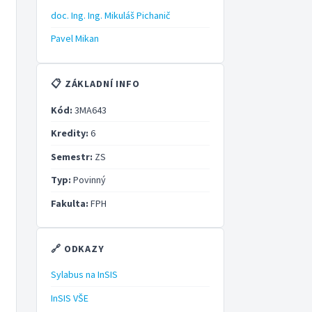
doc. Ing. Ing. Mikuláš Pichanič
Pavel Mikan
📋 ZÁKLADNÍ INFO
Kód:
3MA643
Kredity:
6
Semestr:
ZS
Typ:
Povinný
Fakulta:
FPH
🔗 ODKAZY
Sylabus na InSIS
InSIS VŠE