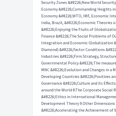
Security Zones &#8226;New World Security
Economy &#8226;Commanding Heights in t
Economy &#8226;WTO, IMF, Economic Integ
India, Brazil, &#8226;Economic Theories 
&#8226;Enjoying the Fruits of Globalizat
Finance &#8226;The Social Problems of O
Integration and Economic Globalization 
Diamond) &#8226;Factor Conditions &#82
Industries &#8226;Firm Strategy, Structur
Governmental Policy &#8226;The measurem
MNC &#8226;Evolution and Changes in a MN
Developing Countries &#8226;Positives a
Governance &#8226;Culture and its Effec
around the World 8.The Corporate Social 
&#8226;Ethics in International Manageme
Development Theory 9.Other Dimensions o
&#8226;Accelerating the Achievement of 