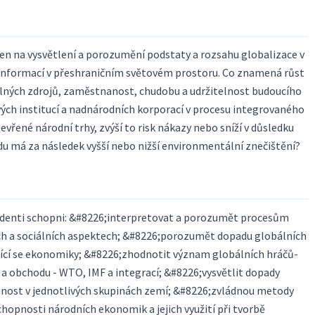
en na vysvětlení a porozumění podstaty a rozsahu globalizace v
 a informací v přeshraničním světovém prostoru. Co znamená růst
lných zdrojů, zaměstnanost, chudobu a udržitelnost budoucího
vých institucí a nadnárodních korporací v procesu integrovaného
vřené národní trhy, zvýší to risk nákazy nebo sníží v důsledku
du má za následek vyšší nebo nižší environmentální znečištění?
denti schopni: &#8226;interpretovat a porozumět procesům
ých a sociálních aspektech; &#8226;porozumět dopadu globálních
ející se ekonomiky; &#8226;zhodnotit význam globálních hráčů-
 a obchodu - WTO, IMF a integrací; &#8226;vysvětlit dopady
nost v jednotlivých skupinách zemí; &#8226;zvládnou metody
opnosti národních ekonomik a jejich využití při tvorbě