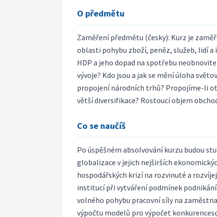
O předmětu
Zaměření předmětu (česky): Kurz je zaměř
oblasti pohybu zboží, peněz, služeb, lidí
HDP a jeho dopad na spotřebu neobnovite
vývoje? Kdo jsou a jak se mění úloha světo
propojení národních trhů? Propojíme-li ote
větší diversifikace? Rostoucí objem obcho
Co se naučíš
Po úspěšném absolvování kurzu budou stu
globalizace v jejich nejširších ekonomick
hospodářských krizí na rozvinuté a rozvíj
institucí při vytváření podmínek podnikání
volného pohybu pracovní síly na zaměstna
výpočtu modelů pro výpočet konkurencesch