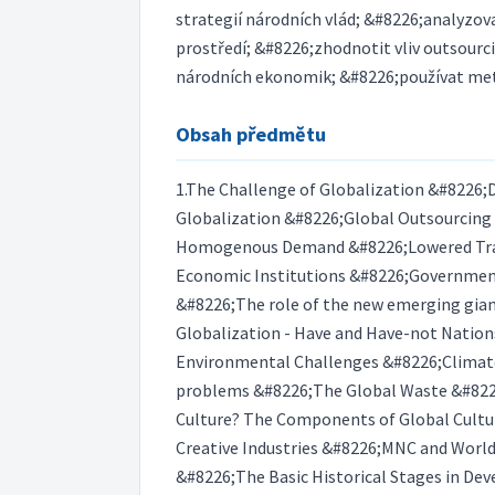
strategií národních vlád; &#8226;analyzov
prostředí; &#8226;zhodnotit vliv outsour
národních ekonomik; &#8226;používat metod
Obsah předmětu
1.The Challenge of Globalization &#8226;
Globalization &#8226;Global Outsourcin
Homogenous Demand &#8226;Lowered Tran
Economic Institutions &#8226;Government 
&#8226;The role of the new emerging giant
Globalization - Have and Have-not Natio
Environmental Challenges &#8226;Clima
problems &#8226;The Global Waste &#8226
Culture? The Components of Global Cultur
Creative Industries &#8226;MNC and World 
&#8226;The Basic Historical Stages in De