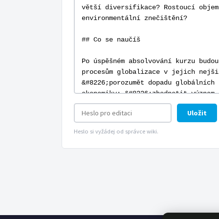
Uložit
Heslo si vyžádej od správce wiki.