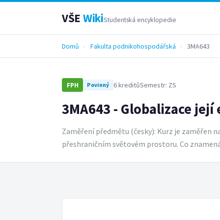
VŠE
Wiki
Studentská encyklopedie
Domů
›
Fakulta podnikohospodářská
›
3MA643
6 kreditů
Semestr: ZS
FPH
Povinný
3MA643 - Globalizace její
Zaměření předmětu (česky): Kurz je zaměřen na 
přeshraničním světovém prostoru. Co znamená 