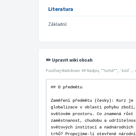
Literatura
Základní:
✏️ Upravit wiki obsah
Používej Markdown: ## Nadpis, **tučně**, `kód`, - 