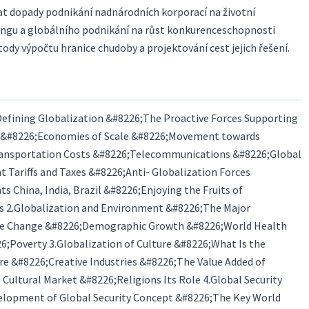
at dopady podnikání nadnárodních korporací na životní
cingu a globálního podnikání na růst konkurenceschopnosti
y výpočtu hranice chudoby a projektování cest jejich řešení.
Defining Globalization &#8226;The Proactive Forces Supporting
g &#8226;Economies of Scale &#8226;Movement towards
sportation Costs &#8226;Telecommunications &#8226;Global
Tariffs and Taxes &#8226;Anti- Globalization Forces
s China, India, Brazil &#8226;Enjoying the Fruits of
ns 2.Globalization and Environment &#8226;The Major
te Change &#8226;Demographic Growth &#8226;World Health
;Poverty 3.Globalization of Culture &#8226;What Is the
e &#8226;Creative Industries &#8226;The Value Added of
Cultural Market &#8226;Religions Its Role 4.Global Security
velopment of Global Security Concept &#8226;The Key World