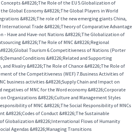
 Concepts &#8226;The Role of the EU 5.Globalization of
he Global Economy &#8226;The Global Players in World
rations &#8226;The role of the new emerging giants China,
of International Trade &#8226;Theory of Comparative Advantage
ion - Have and Have-not Nations &#8226;The Globalization of
utsourcing &#8226;The Role of MNC &#8226;Regional
&#8226;Global Tourism 6.Competitiveness of Nations (Porter
26;Demand Conditions &#8226;Related and Supporting
e, and Rivalry &#8226;The Role of Chance &#8226;The Role of
ent of the Competitiveness (WEF) 7.Business Activities of
C business activities &#8226;Supply Chain and Impact on
nd negatives of MNC for the Word economy &#8226;Corporate
ts on Organizations &#8226;Culture and Management Styles
Responsibility of MNC &#8226;The Social Responsibility of MNCs
nt &#8226;Codes of Conduct &#8226;The Sustainable
f Globalization &#8226;International Flows of Humanity
Social Agendas &#8226;Managing Transitions