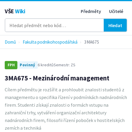
VŠE
Wiki
Předměty
Učitelé
Hledat
Domů
›
Fakulta podnikohospodářská
›
3MA675
6 kreditů
Semestr: ZS
FPH
Povinný
3MA675 - Mezinárodní management
Cílem předmětu je rozšířit a prohloubit znalosti studentů z
managementu o specifika řízení v podmínkách nadnárodních
firem. Studenti získají znalosti o formách vstupu na
zahraniční trhy, vytváření organizační architektury
nadnárodních firem, filosofii řízení poboček v hostitelských
zemích a techniká