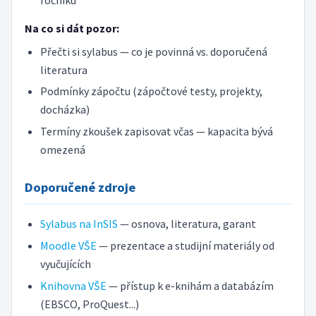
Na co si dát pozor:
Přečti si sylabus — co je povinná vs. doporučená
literatura
Podmínky zápočtu (zápočtové testy, projekty,
docházka)
Termíny zkoušek zapisovat včas — kapacita bývá
omezená
Doporučené zdroje
Sylabus na InSIS
— osnova, literatura, garant
Moodle VŠE
— prezentace a studijní materiály od
vyučujících
Knihovna VŠE
— přístup k e-knihám a databázím
(EBSCO, ProQuest...)