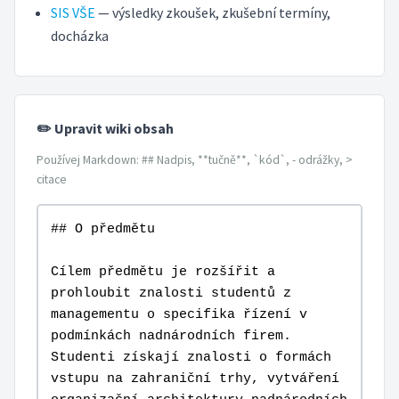
SIS VŠE
— výsledky zkoušek, zkušební termíny,
docházka
✏️ Upravit wiki obsah
Používej Markdown: ## Nadpis, **tučně**, `kód`, - odrážky, >
citace