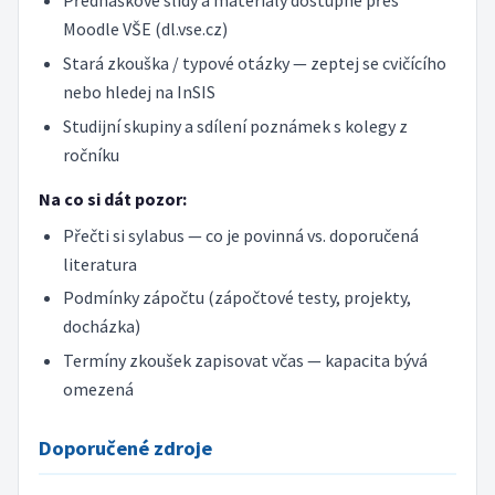
Přednáškové slidy a materiály dostupné přes
Moodle VŠE (dl.vse.cz)
Stará zkouška / typové otázky — zeptej se cvičícího
nebo hledej na InSIS
Studijní skupiny a sdílení poznámek s kolegy z
ročníku
Na co si dát pozor:
Přečti si sylabus — co je povinná vs. doporučená
literatura
Podmínky zápočtu (zápočtové testy, projekty,
docházka)
Termíny zkoušek zapisovat včas — kapacita bývá
omezená
Doporučené zdroje