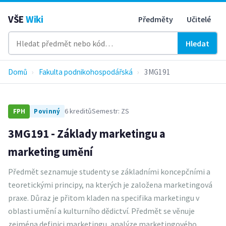
VŠE
Wiki
Předměty
Učitelé
Hledat
Domů
›
Fakulta podnikohospodářská
›
3MG191
6 kreditů
Semestr: ZS
FPH
Povinný
3MG191 - Základy marketingu a
marketing umění
Předmět seznamuje studenty se základními koncepčními a
teoretickými principy, na kterých je založena marketingová
praxe. Důraz je přitom kladen na specifika marketingu v
oblasti umění a kulturního dědictví. Předmět se věnuje
zejména definici marketingu, analýze marketingového