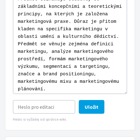
Uložit
Heslo si vyžádej od správce wiki.