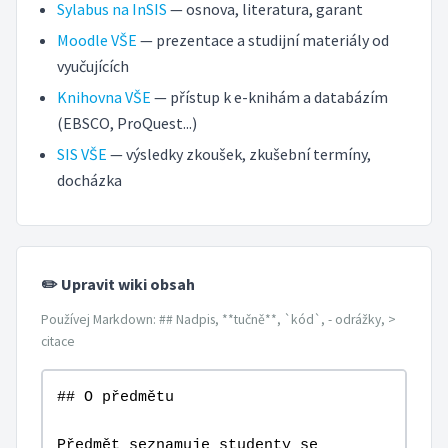
Sylabus na InSIS
— osnova, literatura, garant
Moodle VŠE
— prezentace a studijní materiály od
vyučujících
Knihovna VŠE
— přístup k e-knihám a databázím
(EBSCO, ProQuest...)
SIS VŠE
— výsledky zkoušek, zkušební termíny,
docházka
✏️ Upravit wiki obsah
Používej Markdown: ## Nadpis, **tučně**, `kód`, - odrážky, >
citace