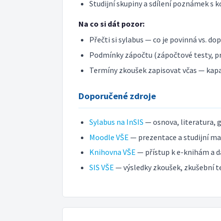
Studijní skupiny a sdílení poznámek s k
Na co si dát pozor:
Přečti si sylabus — co je povinná vs. do
Podmínky zápočtu (zápočtové testy, pr
Termíny zkoušek zapisovat včas — kap
Doporučené zdroje
Sylabus na InSIS
— osnova, literatura, 
Moodle VŠE
— prezentace a studijní mat
Knihovna VŠE
— přístup k e-knihám a d
SIS VŠE
— výsledky zkoušek, zkušební t