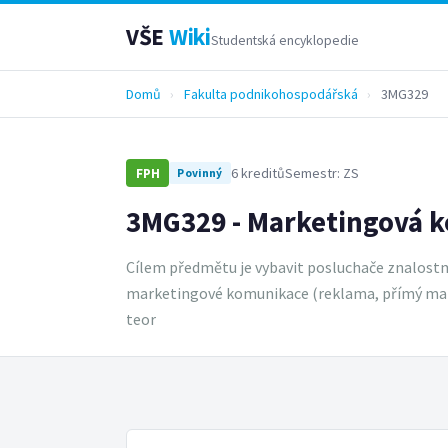
VŠE
Wiki
Studentská encyklopedie
Domů
›
Fakulta podnikohospodářská
›
3MG329
6 kreditů
Semestr: ZS
FPH
Povinný
3MG329 - Marketingová 
Cílem předmětu je vybavit posluchače znalost
marketingové komunikace (reklama, přímý market
teor