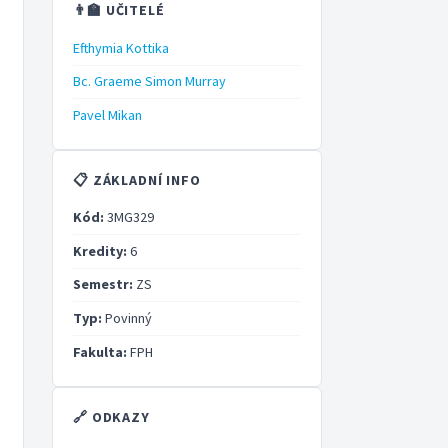
👨‍🏫 UČITELÉ
Efthymia Kottika
Bc. Graeme Simon Murray
Pavel Mikan
📋 ZÁKLADNÍ INFO
Kód:
3MG329
Kredity:
6
Semestr:
ZS
Typ:
Povinný
Fakulta:
FPH
🔗 ODKAZY