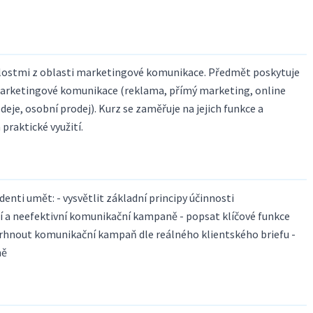
alostmi z oblasti marketingové komunikace. Předmět poskytuje
marketingové komunikace (reklama, přímý marketing, online
eje, osobní prodej). Kurz se zaměřuje na jejich funkce a
 praktické využití.
nti umět: - vysvětlit základní principy účinnosti
í a neefektivní komunikační kampaně - popsat klíčové funkce
avrhnout komunikační kampaň dle reálného klientského briefu -
ně