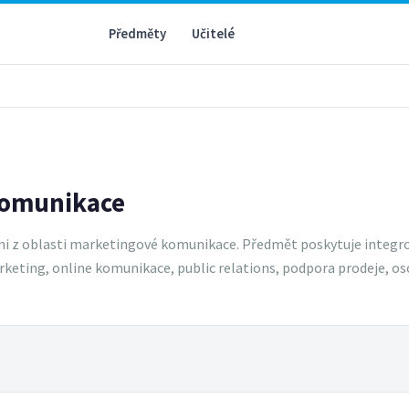
Předměty
Učitelé
komunikace
mi z oblasti marketingové komunikace. Předmět poskytuje integro
ing, online komunikace, public relations, podpora prodeje, osobn