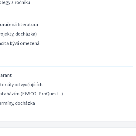
olegy z ročníku
poručená literatura
ojekty, docházka)
acita bývá omezená
garant
eriály od vyučujících
atabázím (EBSCO, ProQuest...)
ermíny, docházka