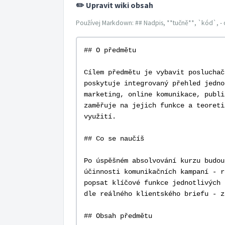
✏️ Upravit wiki obsah
Používej Markdown: ## Nadpis, **tučně**, `kód`, - 