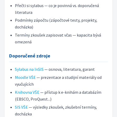
Přečti si sylabus — co je povinná vs. doporučená
literatura
Podmínky zápočtu (zápočtové testy, projekty,
docházka)
Termíny zkoušek zapisovat včas — kapacita bývá
omezená
Doporučené zdroje
Sylabus na InSIS
— osnova, literatura, garant
Moodle VŠE
— prezentace a studijní materiály od
vyučujících
Knihovna VŠE
— přístup k e-knihám a databázím
(EBSCO, ProQuest...)
SIS VŠE
— výsledky zkoušek, zkušební termíny,
docházka