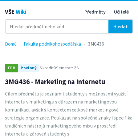
VŠE
Wiki
Předměty
Učitelé
Hledat
Domů
›
Fakulta podnikohospodářská
›
3MG436
6 kreditů
Semestr: ZS
FPH
Povinný
3MG436 - Marketing na Internetu
Cílem předmětu je seznámit studenty s možnostmi využití
internetu v marketingu s důrazem na marketingovou
komunikaci, avšak s kontextem celkové marketingové
strategie organizace. Poukázat na společné znaky i specifika
tradičních nástrojů marketingového mixu v prostředí
internetu a zároveň studenty s