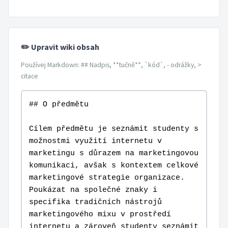
✏️ Upravit wiki obsah
Používej Markdown: ## Nadpis, **tučně**, `kód`, - odrážky, >
citace