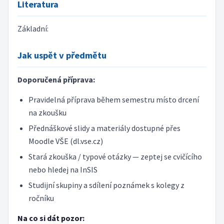
Literatura
Základní:
Jak uspět v předmětu
Doporučená příprava:
Pravidelná příprava během semestru místo drcení
na zkoušku
Přednáškové slidy a materiály dostupné přes
Moodle VŠE (dl.vse.cz)
Stará zkouška / typové otázky — zeptej se cvičícího
nebo hledej na InSIS
Studijní skupiny a sdílení poznámek s kolegy z
ročníku
Na co si dát pozor: