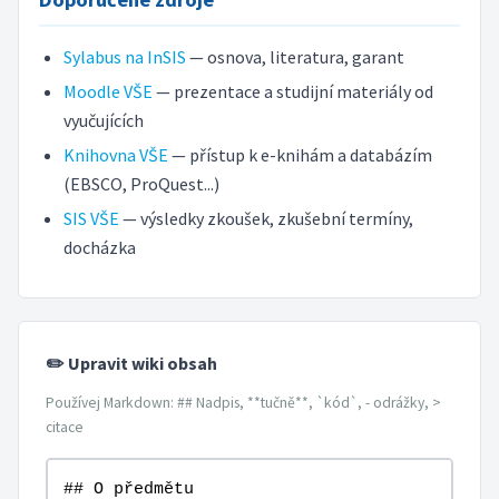
Sylabus na InSIS
— osnova, literatura, garant
Moodle VŠE
— prezentace a studijní materiály od
vyučujících
Knihovna VŠE
— přístup k e-knihám a databázím
(EBSCO, ProQuest...)
SIS VŠE
— výsledky zkoušek, zkušební termíny,
docházka
✏️ Upravit wiki obsah
Používej Markdown: ## Nadpis, **tučně**, `kód`, - odrážky, >
citace