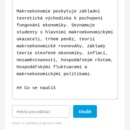
Uložit
Heslo si vyžádej od správce wiki.