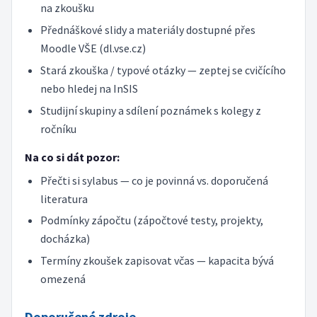
na zkoušku
Přednáškové slidy a materiály dostupné přes
Moodle VŠE (dl.vse.cz)
Stará zkouška / typové otázky — zeptej se cvičícího
nebo hledej na InSIS
Studijní skupiny a sdílení poznámek s kolegy z
ročníku
Na co si dát pozor:
Přečti si sylabus — co je povinná vs. doporučená
literatura
Podmínky zápočtu (zápočtové testy, projekty,
docházka)
Termíny zkoušek zapisovat včas — kapacita bývá
omezená
Doporučené zdroje