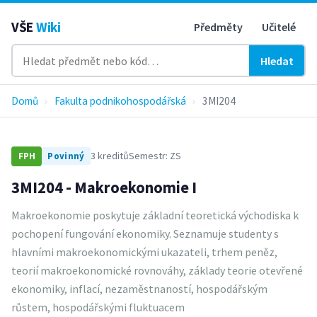
VŠE
Wiki
Předměty
Učitelé
Hledat
Domů
›
Fakulta podnikohospodářská
›
3MI204
3 kreditů
Semestr: ZS
FPH
Povinný
3MI204 - Makroekonomie I
Makroekonomie poskytuje základní teoretická východiska k
pochopení fungování ekonomiky. Seznamuje studenty s
hlavními makroekonomickými ukazateli, trhem peněz,
teorií makroekonomické rovnováhy, základy teorie otevřené
ekonomiky, inflací, nezaměstnaností, hospodářským
růstem, hospodářskými fluktuacem