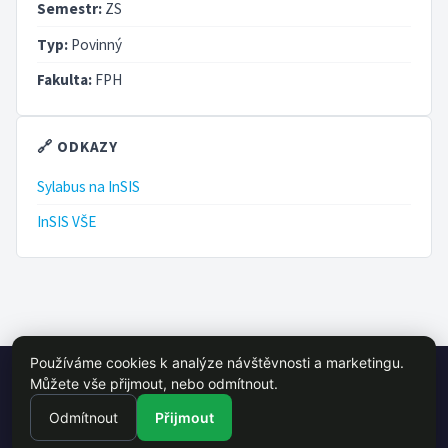
Semestr:
ZS
Typ:
Povinný
Fakulta:
FPH
🔗 ODKAZY
Sylabus na InSIS
InSIS VŠE
Používáme cookies k analýze návštěvnosti a marketingu.
© 2026 VŠE Wiki - studentský projekt, není oficálně spojen s VŠE
Můžete vše přijmout, nebo odmítnout.
Praha
Odmítnout
Přijmout
Předměty
Učitelé
vse.cz
InSIS