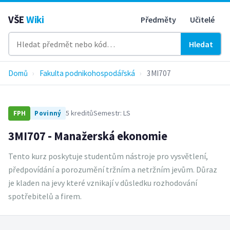
VŠE
Wiki
Předměty
Učitelé
Hledat
Domů
›
Fakulta podnikohospodářská
›
3MI707
5 kreditů
Semestr: LS
FPH
Povinný
3MI707 - Manažerská ekonomie
Tento kurz poskytuje studentům nástroje pro vysvětlení,
předpovídání a porozumění tržním a netržním jevům. Důraz
je kladen na jevy které vznikají v důsledku rozhodování
spotřebitelů a firem.