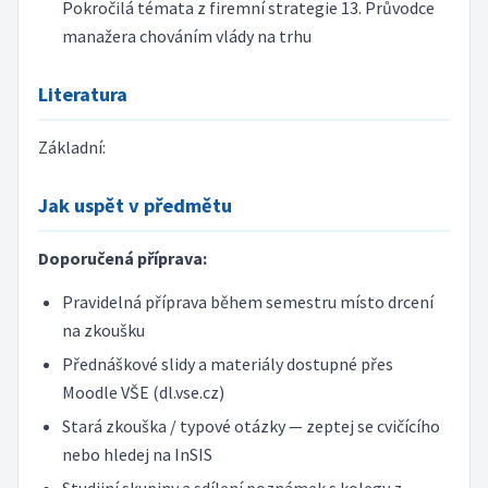
Pokročilá témata z firemní strategie 13. Průvodce
manažera chováním vlády na trhu
Literatura
Základní:
Jak uspět v předmětu
Doporučená příprava:
Pravidelná příprava během semestru místo drcení
na zkoušku
Přednáškové slidy a materiály dostupné přes
Moodle VŠE (dl.vse.cz)
Stará zkouška / typové otázky — zeptej se cvičícího
nebo hledej na InSIS
Studijní skupiny a sdílení poznámek s kolegy z