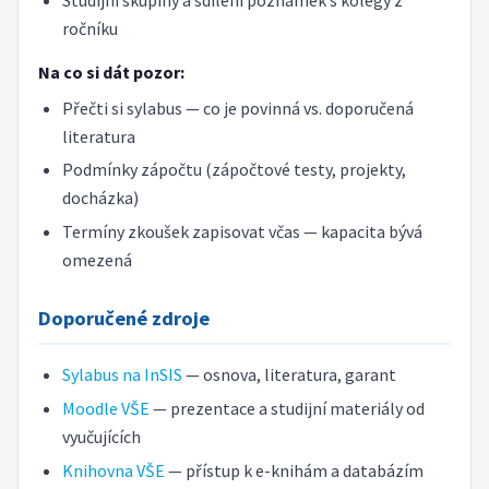
ročníku
Na co si dát pozor:
Přečti si sylabus — co je povinná vs. doporučená
literatura
Podmínky zápočtu (zápočtové testy, projekty,
docházka)
Termíny zkoušek zapisovat včas — kapacita bývá
omezená
Doporučené zdroje
Sylabus na InSIS
— osnova, literatura, garant
Moodle VŠE
— prezentace a studijní materiály od
vyučujících
Knihovna VŠE
— přístup k e-knihám a databázím