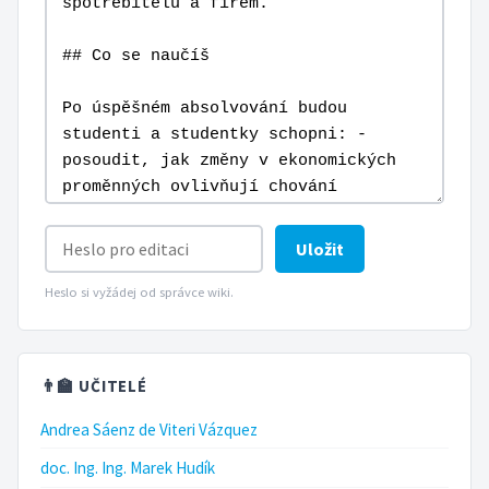
Uložit
Heslo si vyžádej od správce wiki.
👨‍🏫 UČITELÉ
Andrea Sáenz de Viteri Vázquez
doc. Ing. Ing. Marek Hudík