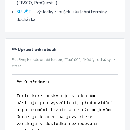
(EBSCO, ProQuest...)
SIS VŠE
— výsledky zkoušek, zkušební termíny,
docházka
✏️ Upravit wiki obsah
Používej Markdown: ## Nadpis, **tučně**, `kód`, - odrážky, >
citace