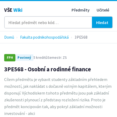
VŠE
Wiki
Předměty
Učitelé
Hledat
Domů
›
Fakulta podnikohospodářská
›
3PE568
5 kreditů
Semestr: ZS
FPH
Povinný
3PE568 - Osobní a rodinné finance
Cílem předmětu je vybavit studenty základním přehledem
možností, jak nakládat s dočasně volným kapitálem, kterým
disponují. Východiskem tohoto předmětu jsou pak základní
zkušenosti plynoucí z představy rozložení rizika. Proto je
předmět koncipován tak, aby pokryl základní možnosti
investování - akci