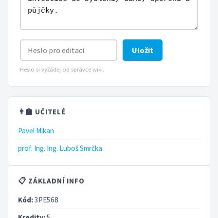
Uložit
Heslo si vyžádej od správce wiki.
👨‍🏫 UČITELÉ
Pavel Mikan
prof. Ing. Ing. Luboš Smrčka
📋 ZÁKLADNÍ INFO
Kód:
3PE568
Kredity:
5