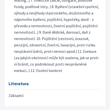
leasing...) 7. Investice (akcie, obligace, podílové
fondy, podílové listy...) 8. Bydlení (stavební spoření,
výhody a nevýhody vlastnického, družstevního a
nájemního bydlení, pojištění, hypotéky, daně - z
převodu a nemovitosti, životní pojištění, pojištění
nemovitostí...) 9. Daně dědické, darovací, daň z
nemovitostí. 10. Pojištění (cestovní, úrazové,
penzijní, zdravotní, životní, havarijní, proti riziku
nesplácení úvěrů, proti nemoci apod.) 11. Exekuce
(za jakých okolností může být uvalena, jak se proti
ní bránit, co podniknout proti neoprávněné
exekuci...) 12. Osobní bankrot
Literatura
Základní: