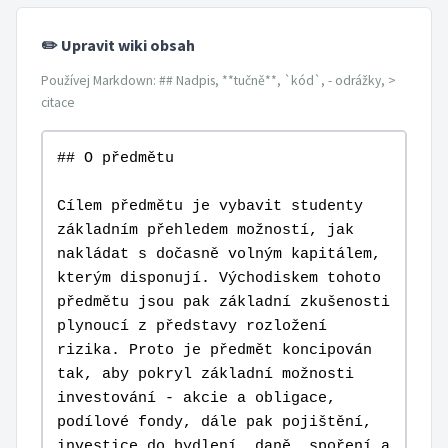
✏️ Upravit wiki obsah
Používej Markdown: ## Nadpis, **tučně**, `kód`, - odrážky, >
citace