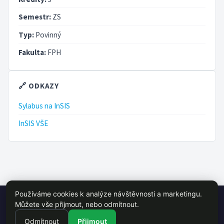
Semestr:
ZS
Typ:
Povinný
Fakulta:
FPH
🔗 ODKAZY
Sylabus na InSIS
InSIS VŠE
Používáme cookies k analýze návštěvnosti a marketingu.
© 2026 VŠE Wiki - studentský projekt, není oficálně spojen s VŠE
Můžete vše přijmout, nebo odmítnout.
Praha
Odmítnout
Přijmout