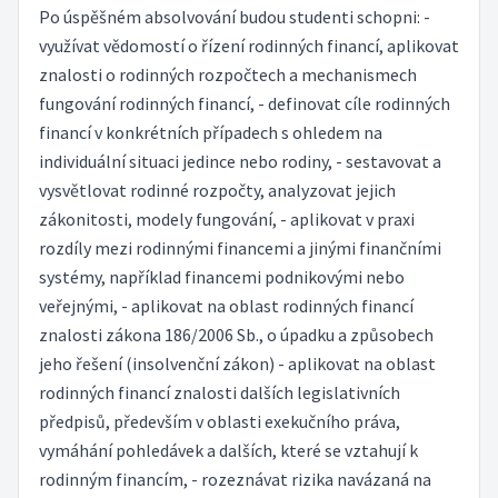
Po úspěšném absolvování budou studenti schopni: -
využívat vědomostí o řízení rodinných financí, aplikovat
znalosti o rodinných rozpočtech a mechanismech
fungování rodinných financí, - definovat cíle rodinných
financí v konkrétních případech s ohledem na
individuální situaci jedince nebo rodiny, - sestavovat a
vysvětlovat rodinné rozpočty, analyzovat jejich
zákonitosti, modely fungování, - aplikovat v praxi
rozdíly mezi rodinnými financemi a jinými finančními
systémy, například financemi podnikovými nebo
veřejnými, - aplikovat na oblast rodinných financí
znalosti zákona 186/2006 Sb., o úpadku a způsobech
jeho řešení (insolvenční zákon) - aplikovat na oblast
rodinných financí znalosti dalších legislativních
předpisů, především v oblasti exekučního práva,
vymáhání pohledávek a dalších, které se vztahují k
rodinným financím, - rozeznávat rizika navázaná na