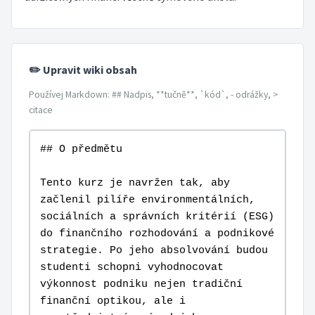
✏️ Upravit wiki obsah
Používej Markdown: ## Nadpis, **tučně**, `kód`, - odrážky, >
citace