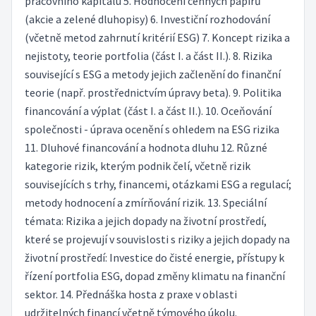
pracovního kapitálu 5. Hodnocení cenných papírů
(akcie a zelené dluhopisy) 6. Investiční rozhodování
(včetně metod zahrnutí kritérií ESG) 7. Koncept rizika a
nejistoty, teorie portfolia (část I. a část II.). 8. Rizika
související s ESG a metody jejich začlenění do finanční
teorie (např. prostřednictvím úpravy beta). 9. Politika
financování a výplat (část I. a část II.). 10. Oceňování
společnosti - úprava ocenění s ohledem na ESG rizika
11. Dluhové financování a hodnota dluhu 12. Různé
kategorie rizik, kterým podnik čelí, včetně rizik
souvisejících s trhy, financemi, otázkami ESG a regulací;
metody hodnocení a zmírňování rizik. 13. Speciální
témata: Rizika a jejich dopady na životní prostředí,
které se projevují v souvislosti s riziky a jejich dopady na
životní prostředí: Investice do čisté energie, přístupy k
řízení portfolia ESG, dopad změny klimatu na finanční
sektor. 14. Přednáška hosta z praxe v oblasti
udržitelných financí včetně týmového úkolu.