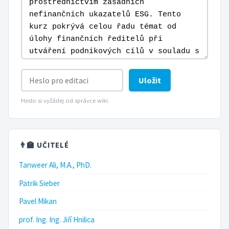
Uložit
Heslo si vyžádej od správce wiki.
👨‍🏫 UČITELÉ
Tanweer Ali, M.A., PhD.
Patrik Sieber
Pavel Mikan
prof. Ing. Ing. Jiří Hnilica