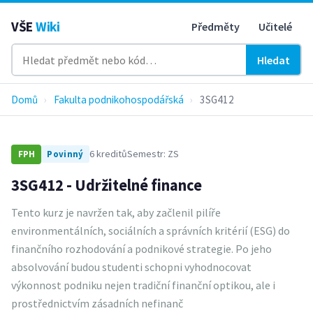
VŠE
Wiki
Předměty
Učitelé
Hledat
Domů
›
Fakulta podnikohospodářská
›
3SG412
6 kreditů
Semestr: ZS
FPH
Povinný
3SG412 - Udržitelné finance
Tento kurz je navržen tak, aby začlenil pilíře
environmentálních, sociálních a správních kritérií (ESG) do
finančního rozhodování a podnikové strategie. Po jeho
absolvování budou studenti schopni vyhodnocovat
výkonnost podniku nejen tradiční finanční optikou, ale i
prostřednictvím zásadních nefinanč