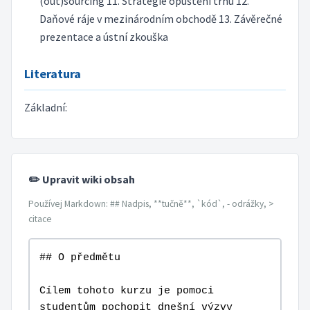
(out)sourcing 11. Strategie opuštění trhu 12.
Daňové ráje v mezinárodním obchodě 13. Závěrečné
prezentace a ústní zkouška
Literatura
Základní:
✏️ Upravit wiki obsah
Používej Markdown: ## Nadpis, **tučně**, `kód`, - odrážky, >
citace