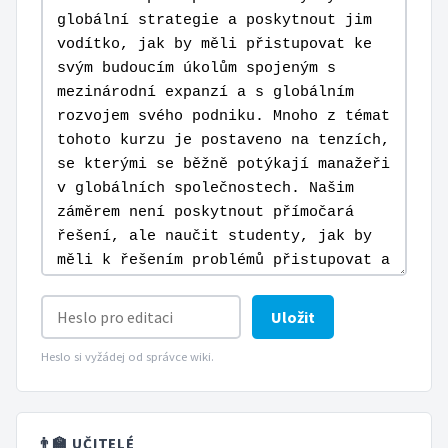
Uložit
Heslo si vyžádej od správce wiki.
👨‍🏫 UČITELÉ