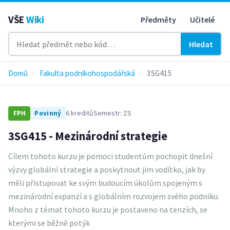
VŠE
Wiki
Předměty
Učitelé
Hledat
Domů
›
Fakulta podnikohospodářská
›
3SG415
6 kreditů
Semestr: ZS
FPH
Povinný
3SG415 - Mezinárodní strategie
Cílem tohoto kurzu je pomoci studentům pochopit dnešní
výzvy globální strategie a poskytnout jim vodítko, jak by
měli přistupovat ke svým budoucím úkolům spojeným s
mezinárodní expanzí a s globálním rozvojem svého podniku.
Mnoho z témat tohoto kurzu je postaveno na tenzích, se
kterými se běžně potýk