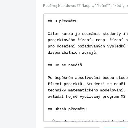
Používej Markdown: ## Nadpis, **tučně**, `kód`, - 