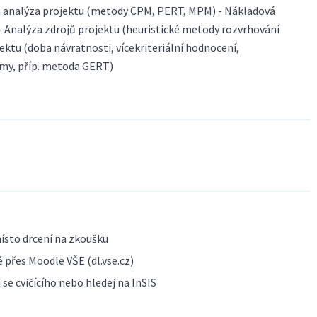
vá analýza projektu (metody CPM, PERT, MPM) - Nákladová
Analýza zdrojů projektu (heuristické metody rozvrhování
jektu (doba návratnosti, vícekriteriální hodnocení,
my, příp. metoda GERT)
ísto drcení na zkoušku
 přes Moodle VŠE (dl.vse.cz)
se cvičícího nebo hledej na InSIS