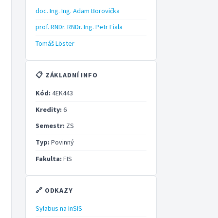
doc. Ing. Ing. Adam Borovička
prof. RNDr. RNDr. Ing. Petr Fiala
Tomáš Löster
📋 ZÁKLADNÍ INFO
Kód:
4EK443
Kredity:
6
Semestr:
ZS
Typ:
Povinný
Fakulta:
FIS
🔗 ODKAZY
Sylabus na InSIS