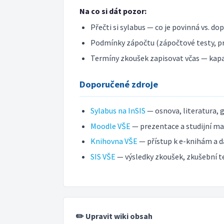
Na co si dát pozor:
Přečti si sylabus — co je povinná vs. do
Podmínky zápočtu (zápočtové testy, pr
Termíny zkoušek zapisovat včas — kap
Doporučené zdroje
Sylabus na InSIS
— osnova, literatura, 
Moodle VŠE
— prezentace a studijní ma
Knihovna VŠE
— přístup k e-knihám a 
SIS VŠE
— výsledky zkoušek, zkušební 
✏️ Upravit wiki obsah