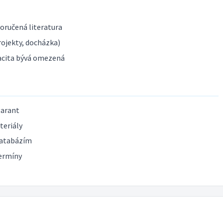
poručená literatura
ojekty, docházka)
acita bývá omezená
garant
teriály
databázím
termíny