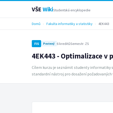
VŠE
Wiki
Studentská encyklopedie
Domů
›
Fakulta informatiky a statistiky
›
4EK443
6 kreditů
Semestr: ZS
FIS
Povinný
4EK443 - Optimalizace v 
Cílem kurzu je seznámit studenty informatiky s
standardní nástroj pro dosažení požadovaných 