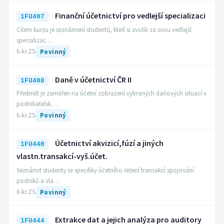
Finanční účetnictví pro vedlejší specializaci
1FU407
Cílem kurzu je seznámení studentů, kteří si zvolili za svou vedlejší
specializac…
6 kr.
ZS
Povinný
Daně v účetnictví ČR II
1FU408
Předmět je zaměřen na účetní zobrazení vybraných daňových situací v
podnikatelsk…
6 kr.
ZS
Povinný
Účetnictví akvizicí,fúzí a jiných
1FU440
vlastn.transakcí-vyš.účet.
Seznámit studenty se specifiky účetního řešení transakcí spojování
podniků a vla…
6 kr.
ZS
Povinný
Extrakce dat a jejich analýza pro auditory
1FU444