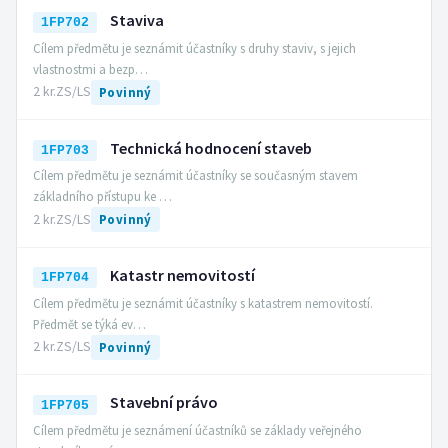
Staviva
1FP702
Cílem předmětu je seznámit účastníky s druhy staviv, s jejich
vlastnostmi a bezp…
2 kr.
ZS/LS
Povinný
Technická hodnocení staveb
1FP703
Cílem předmětu je seznámit účastníky se současným stavem
základního přístupu ke …
2 kr.
ZS/LS
Povinný
Katastr nemovitostí
1FP704
Cílem předmětu je seznámit účastníky s katastrem nemovitostí.
Předmět se týká ev…
2 kr.
ZS/LS
Povinný
Stavební právo
1FP705
Cílem předmětu je seznámení účastníků se základy veřejného