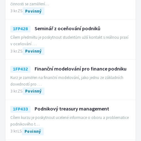
činnosti se zaměření…
3 kr.
ZS
Povinný
Seminář z oceňování podniků
1FP428
Cílem předmětu je poskytnout studentům užší kontakt s reálnou praxí
v oceňování …
3 kr.
ZS
Povinný
Finanční modelování pro finance podniku
1FP432
Kurz je zaměřen na finanční modelování, jako jednu ze základních
dovedností pro …
3 kr.
ZS
Povinný
Podnikový treasury management
1FP433
Cílem kurzu je poskytnout ucelené informace o oboru a problematice
podnikového t…
3 kr.
LS
Povinný