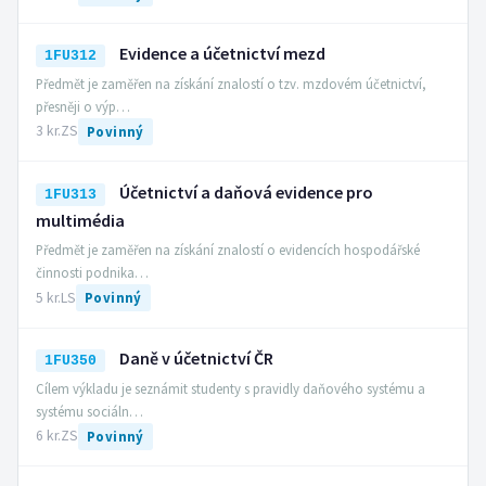
Evidence a účetnictví mezd
1FU312
Předmět je zaměřen na získání znalostí o tzv. mzdovém účetnictví,
přesněji o výp…
3 kr.
ZS
Povinný
Účetnictví a daňová evidence pro
1FU313
multimédia
Předmět je zaměřen na získání znalostí o evidencích hospodářské
činnosti podnika…
5 kr.
LS
Povinný
Daně v účetnictví ČR
1FU350
Cílem výkladu je seznámit studenty s pravidly daňového systému a
systému sociáln…
6 kr.
ZS
Povinný