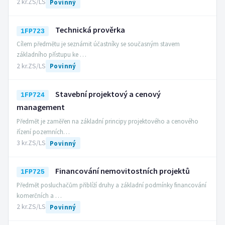
2 kr.
ZS/LS
Povinný
Technická prověrka
1FP723
Cílem předmětu je seznámit účastníky se současným stavem
základního přístupu ke …
2 kr.
ZS/LS
Povinný
Stavební projektový a cenový
1FP724
management
Předmět je zaměřen na základní principy projektového a cenového
řízení pozemních…
3 kr.
ZS/LS
Povinný
Financování nemovitostních projektů
1FP725
Předmět posluchačům přiblíží druhy a základní podmínky financování
komerčních a …
2 kr.
ZS/LS
Povinný