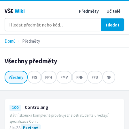
VŠE
Wiki
Předměty
Učitelé
Hledat
Domů
›
Předměty
Všechny předměty
Všechny
FIS
FPH
FMV
FNH
FFU
NF
Controlling
1CO
Státní zkouška komplexně prověřuje znalosti studenta u vedlejší
specializace Con…
3 kr.
ZS
Povinný