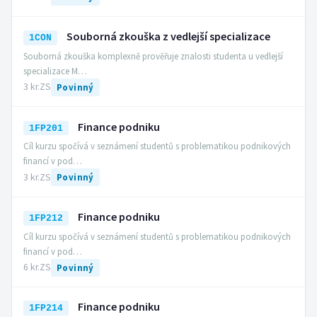
Souborná zkouška z vedlejší specializace
1CON
Souborná zkouška komplexně prověřuje znalosti studenta u vedlejší
specializace M…
3 kr.
ZS
Povinný
Finance podniku
1FP201
Cíl kurzu spočívá v seznámení studentů s problematikou podnikových
financí v pod…
3 kr.
ZS
Povinný
Finance podniku
1FP212
Cíl kurzu spočívá v seznámení studentů s problematikou podnikových
financí v pod…
6 kr.
ZS
Povinný
Finance podniku
1FP214