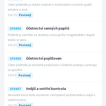
Cílem předmětu je získání znalostí o možnostech a mezích využití
extrakce a anal…
3 kr.
ZS
Povinný
Účetnictví cenných papírů
1FU454
Předmět je zaměřen na studenty navazujícího magisterského stupně
studia ve speci…
3 kr.
ZS
Povinný
Účetnictví pojišťoven
1FU455
Cílem předmětu je seznámit posluchače s účetními postupy a principy
ve specifick…
3 kr.
LS
Povinný
Vnější a vnitřní kontrola
1FU457
Absolvent kurzu bude seznámen s komplexní problematikou vnější a
vnitřní kontrol…
3 kr.
ZS
Povinný