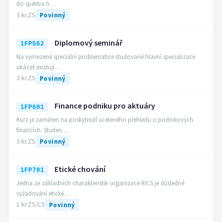
do spektra h…
3 kr.
ZS
Povinný
Diplomový seminář
1FP562
Na vymezené speciální problematice studované hlavní specializace
ukázat existují…
3 kr.
ZS
Povinný
Finance podniku pro aktuáry
1FP601
Kurz je zaměřen na poskytnutí uceleného přehledu o podnikových
financích. Studen…
3 kr.
ZS
Povinný
Etické chování
1FP701
Jedna ze základních charakteristik organizace RICS je důsledné
vyžadování etické…
1 kr.
ZS/LS
Povinný