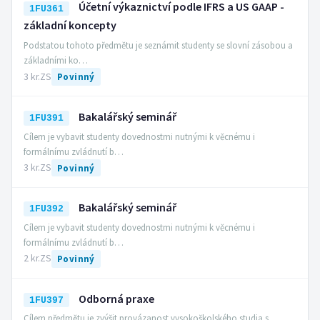
Účetní výkaznictví podle IFRS a US GAAP -
1FU361
základní koncepty
Podstatou tohoto předmětu je seznámit studenty se slovní zásobou a
základními ko…
3 kr.
ZS
Povinný
Bakalářský seminář
1FU391
Cílem je vybavit studenty dovednostmi nutnými k věcnému i
formálnímu zvládnutí b…
3 kr.
ZS
Povinný
Bakalářský seminář
1FU392
Cílem je vybavit studenty dovednostmi nutnými k věcnému i
formálnímu zvládnutí b…
2 kr.
ZS
Povinný
Odborná praxe
1FU397
Cílem předmětu je zvýšit provázanost vysokoškolského studia s