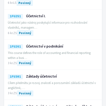
6 kr.
LS
Povinný
Účetnictví I.
1FU251
Účetnictví jako nástroj poskytující informace pro rozhodování
vlastníků, managem…
6 kr.
ZS
Povinný
Účetnictví v podnikání
1FU261
This course defines the role of accounting and financial reporting
within a busi…
3 kr.
ZS
Povinný
Základy účetnictví
1FU301
Cílem předmětu je rozvoj znalostí a porozumění základů účetnictví v
angličtině, …
3 kr.
ZS
Povinný