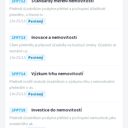
Standardy měření nemovitostí
1FP712
Předmět účastníkům poskytne přehled a pochopení důležitosti
přesného, a hlavně m…
2 kr.
ZS/LS
Povinný
Inovace a nemovitosti
1FP713
Cílem předmětu je připravit účastníky na budoucí změny. Účastníci se
seznámí s p…
2 kr.
ZS/LS
Povinný
Výzkum trhu nemovitostí
1FP714
Předmět rozšíří znalosti účastníkům o výzkumu trhu s nemovitostmi
především o as…
2 kr.
ZS/LS
Povinný
Investice do nemovitostí
1FP715
Předmět účastníkům poskytne přehled a pochopení nemovitosti jako
investičního ak…