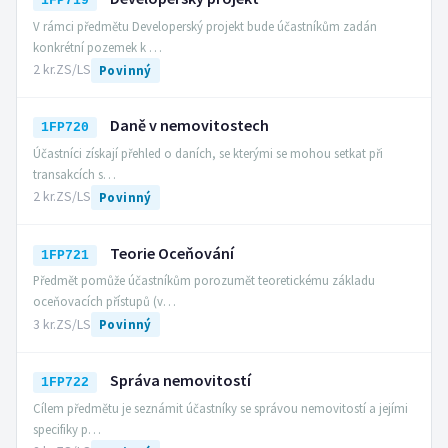
1FP719
V rámci předmětu Developerský projekt bude účastníkům zadán
konkrétní pozemek k …
2 kr.
ZS/LS
Povinný
Daně v nemovitostech
1FP720
Účastníci získají přehled o daních, se kterými se mohou setkat při
transakcích s…
2 kr.
ZS/LS
Povinný
Teorie Oceňování
1FP721
Předmět pomůže účastníkům porozumět teoretickému základu
oceňovacích přístupů (v…
3 kr.
ZS/LS
Povinný
Správa nemovitostí
1FP722
Cílem předmětu je seznámit účastníky se správou nemovitostí a jejími
specifiky p…