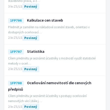
stavebního práva, a z…
3 kr.
ZS/LS
Povinný
Kalkulace cen staveb
1FP706
Předmět je zaměřen na nákladové ocenění staveb, orientaci v
dostupných oceňovací…
2 kr.
ZS/LS
Povinný
Statistika
1FP707
Cílem předmětu je seznámit účastníky s možností využít statistické
metody v oceň…
2 kr.
ZS/LS
Povinný
Oceňování nemovitostí dle cenových
1FP708
předpisů
Cílem předmětu je seznámit účastníky s postupy oceňování
nemovitých věcí (dále j…
2 kr.
ZS/LS
Povinný