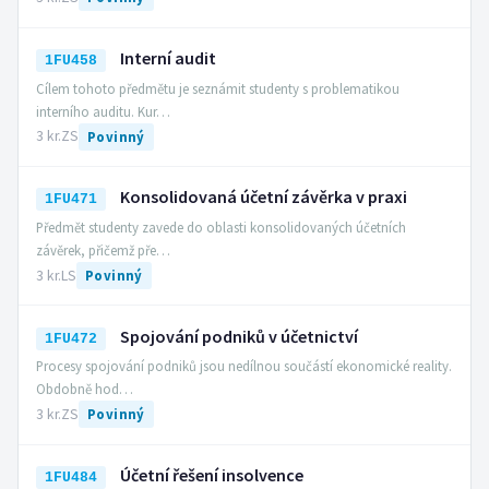
Interní audit
1FU458
Cílem tohoto předmětu je seznámit studenty s problematikou
interního auditu. Kur…
3 kr.
ZS
Povinný
Konsolidovaná účetní závěrka v praxi
1FU471
Předmět studenty zavede do oblasti konsolidovaných účetních
závěrek, přičemž pře…
3 kr.
LS
Povinný
Spojování podniků v účetnictví
1FU472
Procesy spojování podniků jsou nedílnou součástí ekonomické reality.
Obdobně hod…
3 kr.
ZS
Povinný
Účetní řešení insolvence
1FU484