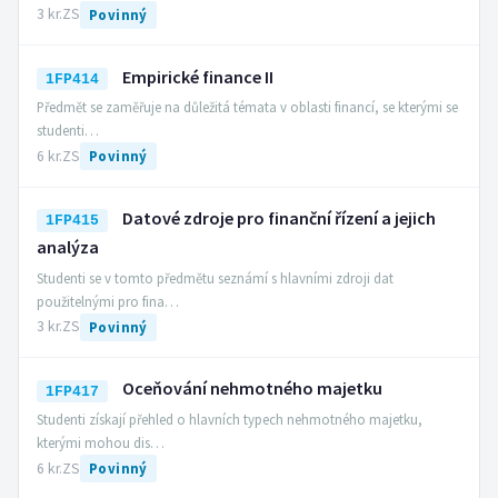
3 kr.
ZS
Povinný
Empirické finance II
1FP414
Předmět se zaměřuje na důležitá témata v oblasti financí, se kterými se
studenti…
6 kr.
ZS
Povinný
Datové zdroje pro finanční řízení a jejich
1FP415
analýza
Studenti se v tomto předmětu seznámí s hlavními zdroji dat
použitelnými pro fina…
3 kr.
ZS
Povinný
Oceňování nehmotného majetku
1FP417
Studenti získají přehled o hlavních typech nehmotného majetku,
kterými mohou dis…
6 kr.
ZS
Povinný