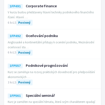
Corporate Finance
1FP491
V kurzu budou představeny hlavní techniky podnikového finančního
řízení. Hlavní …
6 kr.
LS
Povinný
Oceňování podniku
1FP492
Anglosaské a kontinentální přístupy k ocenění podniku, Mezinárodní
oceňovací sta…
6 kr.
LS
Povinný
Podnikové prognózování
1FP557
Kurz se zaměřuje na rozvoj praktických dovedností pro předpovídání
ekonomických …
3 kr.
LS
Povinný
Speciální seminář
1FP561
Kurz je zaměřen na speciální témata, která svým charakterem spadají