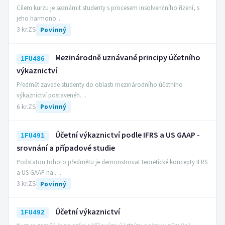
Cílem kurzu je seznámit studenty s procesem insolvenčního řízení, s
jeho harmono…
3 kr.
ZS
Povinný
Mezinárodně uznávané principy účetního
1FU486
výkaznictví
Předmět zavede studenty do oblasti mezinárodního účetního
výkaznictví postavenéh…
6 kr.
ZS
Povinný
Účetní výkaznictví podle IFRS a US GAAP -
1FU491
srovnání a případové studie
Podstatou tohoto předmětu je demonstrovat teoretické koncepty IFRS
a US GAAP na …
3 kr.
ZS
Povinný
Účetní výkaznictví
1FU492