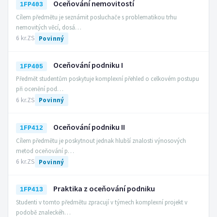
Oceňování nemovitostí
1FP403
Cílem předmětu je seznámit posluchače s problematikou trhu
nemovitých věcí, dosá…
6 kr.
ZS
Povinný
Oceňování podniku I
1FP405
Předmět studentům poskytuje komplexní přehled o celkovém postupu
při ocenění pod…
6 kr.
ZS
Povinný
Oceňování podniku II
1FP412
Cílem předmětu je poskytnout jednak hlubší znalosti výnosových
metod oceňování p…
6 kr.
ZS
Povinný
Praktika z oceňování podniku
1FP413
Studenti v tomto předmětu zpracují v týmech komplexní projekt v
podobě znaleckéh…