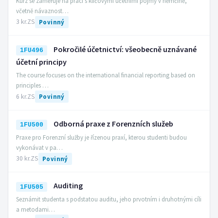
Kurz se zaměřuje na práci s klíčovými účetními pojmy v němčině,
včetně návaznost…
3 kr.
ZS
Povinný
Pokročilé účetnictví: všeobecně uznávané
1FU496
účetní principy
The course focuses on the international financial reporting based on
principles …
6 kr.
ZS
Povinný
Odborná praxe z Forenzních služeb
1FU500
Praxe pro Forenzní služby je řízenou praxí, kterou studenti budou
vykonávat v pa…
30 kr.
ZS
Povinný
Auditing
1FU505
Seznámit studenta s podstatou auditu, jeho prvotním i druhotnými cíli
a metodami…