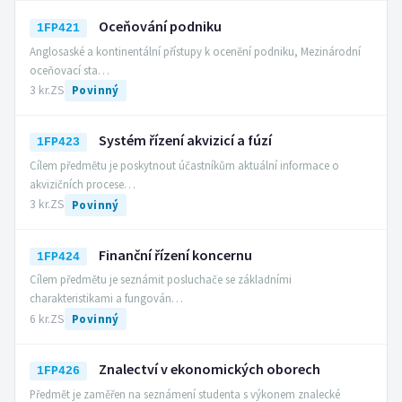
Oceňování podniku
1FP421
Anglosaské a kontinentální přístupy k ocenění podniku, Mezinárodní
oceňovací sta…
3 kr.
ZS
Povinný
Systém řízení akvizicí a fúzí
1FP423
Cílem předmětu je poskytnout účastníkům aktuální informace o
akvizičních procese…
3 kr.
ZS
Povinný
Finanční řízení koncernu
1FP424
Cílem předmětu je seznámit posluchače se základními
charakteristikami a fungován…
6 kr.
ZS
Povinný
Znalectví v ekonomických oborech
1FP426
Předmět je zaměřen na seznámení studenta s výkonem znalecké