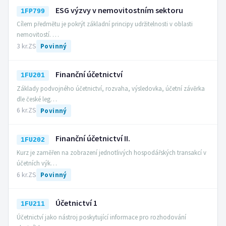
ESG výzvy v nemovitostním sektoru
1FP799
Cílem předmětu je pokrýt základní principy udržitelnosti v oblasti
nemovitostí. …
3 kr.
ZS
Povinný
Finanční účetnictví
1FU201
Základy podvojného účetnictví, rozvaha, výsledovka, účetní závěrka
dle české leg…
6 kr.
ZS
Povinný
Finanční účetnictví II.
1FU202
Kurz je zaměřen na zobrazení jednotlivých hospodářských transakcí v
účetních výk…
6 kr.
ZS
Povinný
Účetnictví 1
1FU211
Účetnictví jako nástroj poskytující informace pro rozhodování