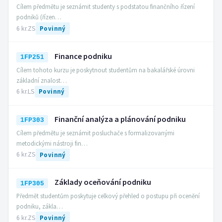
Cílem předmětu je seznámit studenty s podstatou finančního řízení
podniků (řízen…
6 kr.
ZS
Povinný
Finance podniku
1FP251
Cílem tohoto kurzu je poskytnout studentům na bakalářské úrovni
základní znalost…
6 kr.
LS
Povinný
Finanční analýza a plánování podniku
1FP303
Cílem předmětu je seznámit posluchače s formalizovanými
metodickými nástroji fin…
6 kr.
ZS
Povinný
Základy oceňování podniku
1FP305
Předmět studentům poskytuje celkový přehled o postupu při ocenění
podniku, zákla…
6 kr.
ZS
Povinný