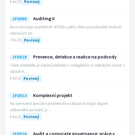
6 kr.
ZS
Povinný
Auditing II
1FU506
Kurz navazuje na předmět 1FU505 a jeho cílem je prohloubit znalosti
vybraných ob…
3 kr.
ZS
Povinný
Prevence, detekce a reakce na podvody
1FU510
Cílem předmětu je získání přehledu o nelegálních a neetických činech v
oblasti h…
6 kr.
LS
Povinný
Komplexní projekt
1FU513
Na vymezené speciální problematice ukázat existující stupeň
odborného poznání, p…
6 kr.
LS
Povinný
Audit a corporate governance: práce s
1FU516