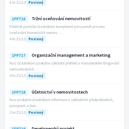
6 kr.
ZS/LS
Povinný
Tržní oceňování nemovitostí
1FP716
Předmět pomůže účastníkům komplexně porozumět procesu
oceňování komerčních nemov…
4 kr.
ZS/LS
Povinný
Organizační management a marketing
1FP717
Kurz účastníkům poskytne základní přehled o manažerském fungování
nemovitostních…
4 kr.
ZS/LS
Povinný
Účetnictví v nemovitostech
1FP718
Kurz poskytne účastníkům informace o základních předpokladech,
principech a stan…
2 kr.
ZS/LS
Povinný
Developerský projekt