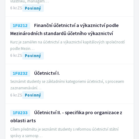
vlastníků, managem…
6 kr.
ZS
Povinný
Finanční účetnictví a výkaznictví podle
1FU212
Mezinárodních standardů účetního výkaznictví
Kurz je zaměřen na účetnictví a výkaznictví kapitálových společností
podle Mezin…
6 kr.
ZS
Povinný
Účetnictví I.
1FU232
Seznámit studenty se základními kategoriemi účetnictví, s procesem
zaznamenávání…
6 kr.
ZS
Povinný
Účetnictví II. - specifika pro organizace z
1FU233
oblasti arts
Cílem předmětu je seznámit studenty s reformou účetnictví státní
správy a samosp…