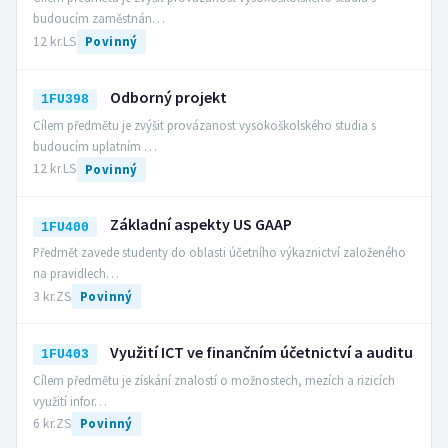
budoucím zaměstnán…
12 kr.
LS
Povinný
Odborný projekt
1FU398
Cílem předmětu je zvýšit provázanost vysokoškolského studia s
budoucím uplatním …
12 kr.
LS
Povinný
Základní aspekty US GAAP
1FU400
Předmět zavede studenty do oblasti účetního výkaznictví založeného
na pravidlech…
3 kr.
ZS
Povinný
Využití ICT ve finančním účetnictví a auditu
1FU403
Cílem předmětu je získání znalostí o možnostech, mezích a rizicích
využití infor…
6 kr.
ZS
Povinný