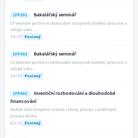
Bakalářský seminář
1FP391
Cíl semináře spočívá ve zdokonalení schopností studentů zpracovat a
obhájit odbo…
3 kr.
ZS
Povinný
Bakalářský seminář
1FP392
Cíl semináře spočívá ve zdokonalení schopností studentů zpracovat a
obhájit odbo…
2 kr.
ZS
Povinný
Investiční rozhodování a dlouhodobé
1FP402
financování
Student získá komplexní znalosti z teorie, principů a praktických
postupů dlouho…
6 kr.
ZS
Povinný