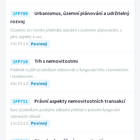
Urbanismus, územní plánování a udržitelný
1FP709
rozvoj
Účastníci se v tomto předmětu seznámí s územním plánováním, s
jeho aspekty a vaz…
3 kr.
ZS/LS
Povinný
Trh s nemovitostmi
1FP710
Předmět rozšíří účastníkům vědomosti o fungování trhu s komerčními
i rezidenčním…
4 kr.
ZS/LS
Povinný
Právní aspekty nemovitostních transakcí
1FP711
Kurz účastníkům poskytne základní přehled o právním fungování
vybraných oblastí …
1 kr.
ZS/LS
Povinný