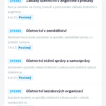
Základy účetnictví v angličtině s příklady
1FU302
Kurz je zaměřen na rozvoj znalostí a porozumění základů účetnictví v
angličtině,…
6 kr.
ZS
Povinný
Účetnictví v zemědělství
1FU303
Absolvent kurzu bude seznámen se specifiky zemědělské výroby a s
účetním zachyce…
3 kr.
LS
Povinný
Účetnictví státní správy a samosprávy
1FU304
Seznámení s pravidly vedení účetnictví a sestavování účetních výkazů
účetními je…
6 kr.
ZS
Povinný
Účetnictví neziskových organizací
1FU305
Seznámit studenty se specifiky účetnictví a financování v oblasti
neziskových or…