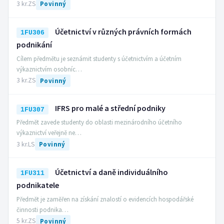
3 kr.
ZS
Povinný
Účetnictví v různých právních formách
1FU306
podnikání
Cílem předmětu je seznámit studenty s účetnictvím a účetním
výkaznictvím osobníc…
3 kr.
ZS
Povinný
IFRS pro malé a střední podniky
1FU307
Předmět zavede studenty do oblasti mezinárodního účetního
výkaznictví veřejně ne…
3 kr.
LS
Povinný
Účetnictví a daně individuálního
1FU311
podnikatele
Předmět je zaměřen na získání znalostí o evidencích hospodářské
činnosti podnika…
5 kr.
ZS
Povinný