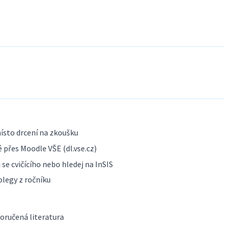
ísto drcení na zkoušku
 přes Moodle VŠE (dl.vse.cz)
se cvičícího nebo hledej na InSIS
olegy z ročníku
poručená literatura