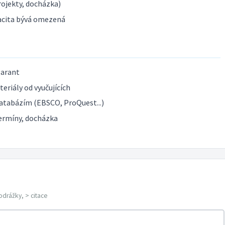
ojekty, docházka)
acita bývá omezená
garant
eriály od vyučujících
atabázím (EBSCO, ProQuest...)
ermíny, docházka
odrážky, > citace