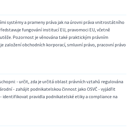
ími systémy a prameny práva jak na úrovni práva vnitrostátního
Představuje fungování institucí EU, pravomoci EU, včetně
outěže. Pozornost je věnována také praktickým právním
je založení obchodních korporací, smluvní právo, pracovní právo
hopni: - určit, zda je určitá oblast právních vztahů regulována
árodní - zahájit podnikatelskou činnost jako OSVČ - vyjádřit
 identifikovat pravidla podnikatelské etiky a compliance na