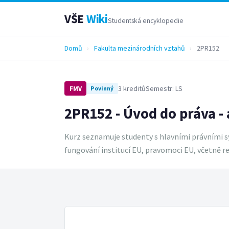
VŠE
Wiki
Studentská encyklopedie
Domů
›
Fakulta mezinárodních vztahů
›
2PR152
3 kreditů
Semestr: LS
FMV
Povinný
2PR152 - Úvod do práva - 
Kurz seznamuje studenty s hlavními právními s
fungování institucí EU, pravomoci EU, včetně 