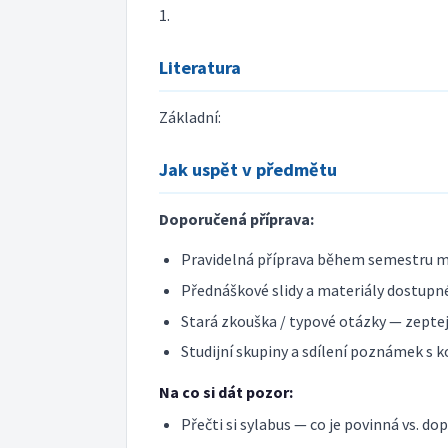
1.
Literatura
Základní:
Jak uspět v předmětu
Doporučená příprava:
Pravidelná příprava během semestru m
Přednáškové slidy a materiály dostupné
Stará zkouška / typové otázky — zeptej 
Studijní skupiny a sdílení poznámek s k
Na co si dát pozor:
Přečti si sylabus — co je povinná vs. do