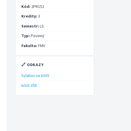
Kód:
2PR152
Kredity:
3
Semestr:
LS
Typ:
Povinný
Fakulta:
FMV
🔗 ODKAZY
Sylabus na InSIS
InSIS VŠE