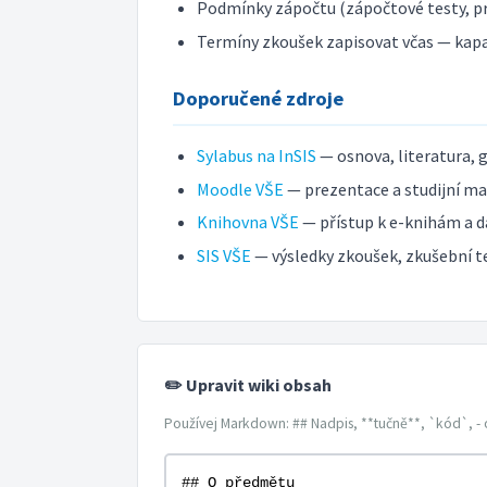
Podmínky zápočtu (zápočtové testy, pr
Termíny zkoušek zapisovat včas — kap
Doporučené zdroje
Sylabus na InSIS
— osnova, literatura, 
Moodle VŠE
— prezentace a studijní mat
Knihovna VŠE
— přístup k e-knihám a d
SIS VŠE
— výsledky zkoušek, zkušební t
✏️ Upravit wiki obsah
Používej Markdown: ## Nadpis, **tučně**, `kód`, - 