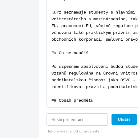
Uložit
Heslo si vyžádej od správce wiki.