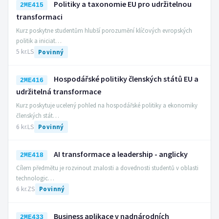
Politiky a taxonomie EU pro udržitelnou
2ME415
transformaci
Kurz poskytne studentům hlubší porozumění klíčových evropských
politik a iniciat…
5 kr.
LS
Povinný
Hospodářské politiky členských států EU a
2ME416
udržitelná transformace
Kurz poskytuje ucelený pohled na hospodářské politiky a ekonomiky
členských stát…
6 kr.
LS
Povinný
AI transformace a leadership - anglicky
2ME418
Cílem předmětu je rozvinout znalosti a dovednosti studentů v oblasti
technologic…
6 kr.
ZS
Povinný
Business aplikace v nadnárodních
2ME433