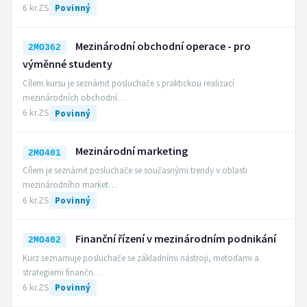
6 kr.
ZS
Povinný
Mezinárodní obchodní operace - pro
2MO362
výměnné studenty
Cílem kursu je seznámit posluchače s praktickou realizací
mezinárodních obchodní…
6 kr.
ZS
Povinný
Mezinárodní marketing
2MO401
Cílem je seznámit posluchače se současnými trendy v oblasti
mezinárodního market…
6 kr.
ZS
Povinný
Finanční řízení v mezinárodním podnikání
2MO402
Kurz seznamuje posluchače se základními nástroji, metodami a
strategiemi finančn…
6 kr.
ZS
Povinný