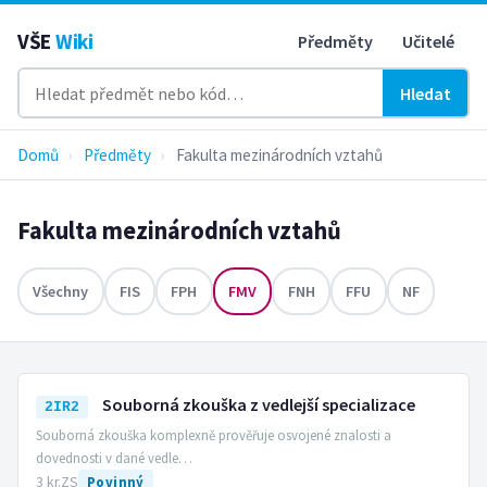
VŠE
Wiki
Předměty
Učitelé
Hledat
Domů
›
Předměty
›
Fakulta mezinárodních vztahů
Fakulta mezinárodních vztahů
Všechny
FIS
FPH
FMV
FNH
FFU
NF
Souborná zkouška z vedlejší specializace
2IR2
Souborná zkouška komplexně prověřuje osvojené znalosti a
dovednosti v dané vedle…
3 kr.
ZS
Povinný