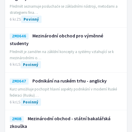
Předmět seznamuje posluchače se základními nástroji, metodami a
strategiemi fina…
6 kr.
ZS
Povinný
Mezinárodní obchod pro výměnné
2MO646
studenty
Předmět je zaměřen na zákldní koncepty a systémy vztahující se k
mezinárodními o…
6 kr.
LS
Povinný
Podnikání na ruském trhu - anglicky
2MO647
Kurz umožňuje pochopit hlavní aspekty podnikání v moderní Ruské
federaci (Rusku)…
6 kr.
LS
Povinný
Mezinárodní obchod - státní bakalářská
2MOB
zkouška