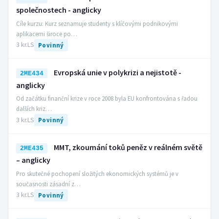
společnostech - anglicky
Cíle kurzu: Kurz seznamuje studenty s klíčovými podnikovými
aplikacemi široce po…
3 kr.
LS
Povinný
Evropská unie v polykrizi a nejistotě -
2ME434
anglicky
Od začátku finanční krize v roce 2008 byla EU konfrontována s řadou
dalších kriz…
3 kr.
LS
Povinný
MMT, zkoumání toků peněz v reálném světě
2ME435
– anglicky
Pro skutečné pochopení složitých ekonomických systémů je v
současnosti zásadní z…
3 kr.
LS
Povinný