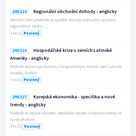
Regionální obchodní dohody - anglicky
2ME324
Hlavním cílem předmětu je vysvětlit důvody rostoucího významu
regionálních obcho…
3 kr.
LS
Povinný
Hospodářské krize v zemích Latinské
2ME326
Ameriky - anglicky
Předmět seznamuje studenty s hospodářskými krizemi zemí Latinské
Ameriky, konkré…
3 kr.
LS
Povinný
Korejská ekonomika - specifika a nové
2ME327
trendy - anglicky
Předmět se zabývá vývojem, aktuálním stavem a hlavními trendy ve
vývoji jihokore…
3 kr.
ZS
Povinný