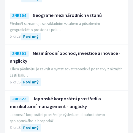
Geografie mezinárodních vztahů
2ME104
Předmět seznamuje se základním vztahem a působením
geografického prostoru s poli…
5 kr.
LS
Povinný
Mezinárodní obchod, investice a inovace -
2ME301
anglicky
Cílem předmětu je završit a syntetizovat teoretické poznatky z různých
částí bak…
6 kr.
LS
Povinný
Japonské korporátní prostředí a
2ME322
mezikulturní management - anglicky
Japonské korporátní prostředí je výsledkem dlouhodobého
společenského a hospodář…
3 kr.
LS
Povinný