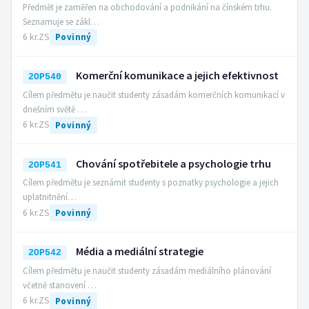
Předmět je zaměřen na obchodování a podnikání na čínském trhu.
Seznamuje se zákl…
6 kr.
ZS
Povinný
Komerční komunikace a jejich efektivnost
2OP540
Cílem předmětu je naučit studenty zásadám komerčních komunikací v
dnešním světě …
6 kr.
ZS
Povinný
Chování spotřebitele a psychologie trhu
2OP541
Cílem předmětu je seznámit studenty s poznatky psychologie a jejich
uplatnitnění…
6 kr.
ZS
Povinný
Média a mediální strategie
2OP542
Cílem předmětu je naučit studenty zásadám mediálního plánování
včetně stanovení …
6 kr.
ZS
Povinný