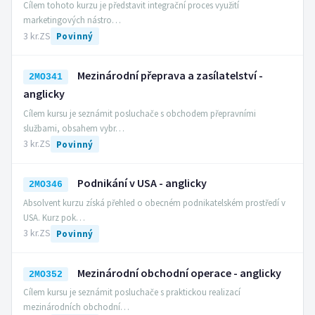
Cílem tohoto kurzu je představit integrační proces využití
marketingových nástro…
3 kr.
ZS
Povinný
Mezinárodní přeprava a zasílatelství -
2MO341
anglicky
Cílem kursu je seznámit posluchače s obchodem přepravními
službami, obsahem vybr…
3 kr.
ZS
Povinný
Podnikání v USA - anglicky
2MO346
Absolvent kurzu získá přehled o obecném podnikatelském prostředí v
USA. Kurz pok…
3 kr.
ZS
Povinný
Mezinárodní obchodní operace - anglicky
2MO352
Cílem kursu je seznámit posluchače s praktickou realizací
mezinárodních obchodní…