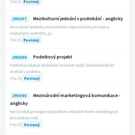
3 kr.
LS
Povinný
Mezikulturní jednání v podnikání - anglicky
2MO467
Kurz vybaví studenty porozuměním negociačnímu procesu a
nezbytnými znalostmi, ja…
3 kr.
LS
Povinný
Podnikový projekt
2MO500
Předmět poskytuje studentům možnost využít získané teoretické
znalosti v podniko…
9 kr.
ZS
Povinný
Mezinárodní marketingová komunikace -
2MO506
anglicky
Kurz poskytuje integrovaný přehled veškerých forem marketingové
komunikace (rekl…
6 kr.
ZS
Povinný