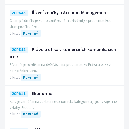
Řízení značky a Account Management
2OP543
Cílem předmětu je komplexně seznámit studenty s problematikou
strategického říze…
6 kr.
ZS
Povinný
Právo a etika v komerčních komunikacích
2OP544
a PR
Předmět je rozdělen na dvě části: na problematiku Práva a etiky v
komerčních kom…
6 kr.
ZS
Povinný
Ekonomie
2OP811
Kurz je zaměřen na základní ekonomické kategorie a jejich vzájemné
vztahy. Stude…
6 kr.
ZS
Povinný