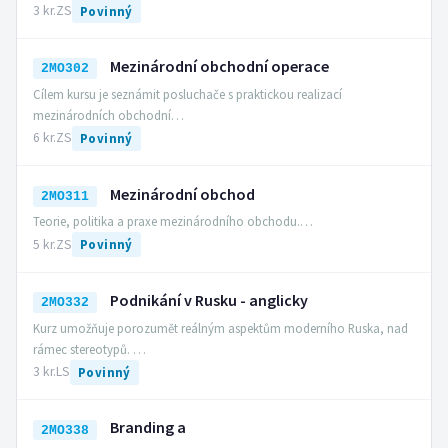
3 kr.
ZS
Povinný
Mezinárodní obchodní operace
2MO302
Cílem kursu je seznámit posluchače s praktickou realizací
mezinárodních obchodní…
6 kr.
ZS
Povinný
Mezinárodní obchod
2MO311
Teorie, politika a praxe mezinárodního obchodu.…
5 kr.
ZS
Povinný
Podnikání v Rusku - anglicky
2MO332
Kurz umožňuje porozumět reálným aspektům moderního Ruska, nad
rámec stereotypů. …
3 kr.
LS
Povinný
Branding a
2MO338