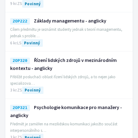
9 kr.
ZS
Povinný
Základy managementu - anglicky
2OP222
Cílem předmětu je seznámit studenty jednak s teorií managementu,
jednak s proble…
6 kr.
LS
Povinný
Řízení lidských zdrojů v mezinárodním
2OP320
kontextu - anglicky
Přiblížit posluchači oblast řízení lidských zdrojů, a to nejen jako
specializova…
3 kr.
ZS
Povinný
Psychologie komunikace pro manažery -
2OP321
anglicky
Předmět je zaměřen na mezilidskou komunikaci jakožto součást
interpersonálního s…
3 kr.
ZS
Povinný