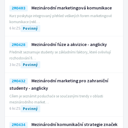
Mezinárodní marketingová komunikace
2MO403
Kurz poskytuje integrovaný přehled veškerých forem marketingové
komunikace (rekl…
6 kr.
ZS
Povinný
Mezinárodní fúze a akvizice - anglicky
2MO428
Předmět seznamuje studenty se základními faktory, které ovlivňují
rozhodování fi…
3 kr.
ZS
Povinný
Mezinárodní marketing pro zahraniční
2MO432
studenty - anglicky
Cílem je seznámit posluchače se současnými trendy v oblasti
mezinárodního market…
6 kr.
ZS
Povinný
Mezinárodní komunikační strategie značek
2MO434