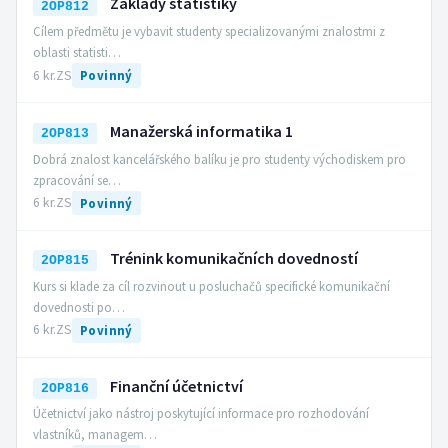
Základy statistiky
2OP812
Cílem předmětu je vybavit studenty specializovanými znalostmi z
oblasti statisti…
6 kr.
ZS
Povinný
Manažerská informatika 1
2OP813
Dobrá znalost kancelářského balíku je pro studenty východiskem pro
zpracování se…
6 kr.
ZS
Povinný
Trénink komunikačních dovedností
2OP815
Kurs si klade za cíl rozvinout u posluchačů specifické komunikační
dovednosti po…
6 kr.
ZS
Povinný
Finanční účetnictví
2OP816
Účetnictví jako nástroj poskytující informace pro rozhodování
vlastníků, managem…