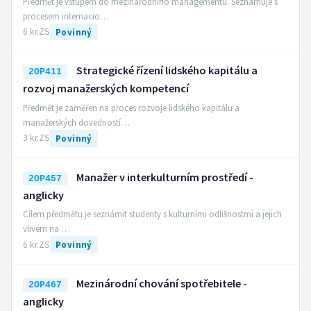
Předmět je vstupem do mezinárodního managementu. Seznamuje s
procesem internacio…
6 kr.
ZS
Povinný
Strategické řízení lidského kapitálu a
2OP411
rozvoj manažerských kompetencí
Předmět je zaměřen na proces rozvoje lidského kapitálu a
manažerských dovedností…
3 kr.
ZS
Povinný
Manažer v interkulturním prostředí -
2OP457
anglicky
Cílem předmětu je seznámit studenty s kulturními odlišnostmi a jejich
vlivem na …
6 kr.
ZS
Povinný
Mezinárodní chování spotřebitele -
2OP467
anglicky