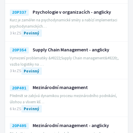
Psychologie v organizacích - anglicky
2OP337
Kurz je zaměřen na psychodynamické směry a nabízí implementaci
psychodynamických…
3 kr.
ZS
Povinný
Supply Chain Management - anglicky
2OP354
Vymezení problematiky &#8222;Supply Chain management&#8220;,
vazba logistiky na …
3 kr.
ZS
Povinný
Mezinárodní management
2OP401
Předmět se zabývá dynamikou procesu mezinárodního podnikání,
úlohou a vlivem klí…
6 kr.
ZS
Povinný
Mezinárodní management - anglicky
2OP405