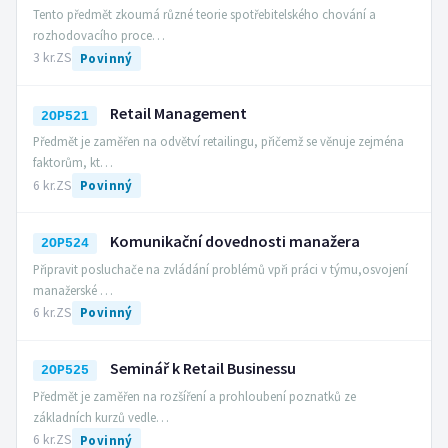
Tento předmět zkoumá různé teorie spotřebitelského chování a
rozhodovacího proce…
3 kr.
ZS
Povinný
Retail Management
2OP521
Předmět je zaměřen na odvětví retailingu, přičemž se věnuje zejména
faktorům, kt…
6 kr.
ZS
Povinný
Komunikační dovednosti manažera
2OP524
Připravit posluchače na zvládání problémů vpři práci v týmu,osvojení
manažerské …
6 kr.
ZS
Povinný
Seminář k Retail Businessu
2OP525
Předmět je zaměřen na rozšíření a prohloubení poznatků ze
základních kurzů vedle…
6 kr.
ZS
Povinný