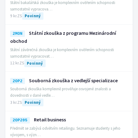
Státní bakalářská zkouška je komplexním ověřením schopnosti
samostatně vypracova…
9 kr.
ZS
Povinný
Státní zkouška z programu Mezinárodní
2MON
obchod
Státní závěrečná zkouška je komplexním ověřením schopnosti
samostatně vypracovat…
12 kr.
ZS
Povinný
Souborná zkouška z vedlejší specializace
2OP2
Souborná zkouška komplexně prověřuje osvojené znalosti a
dovednosti v dané vedle…
3 kr.
ZS
Povinný
Retail business
2OP205
Předmět se zabývá odvětvím retailingu. Seznamuje studenty s jeho
vývojem, s význ…