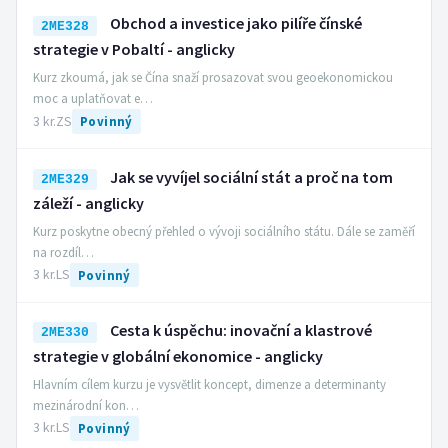
Obchod a investice jako pilíře čínské
2ME328
strategie v Pobaltí - anglicky
Kurz zkoumá, jak se Čína snaží prosazovat svou geoekonomickou
moc a uplatňovat e…
3 kr.
ZS
Povinný
Jak se vyvíjel sociální stát a proč na tom
2ME329
záleží - anglicky
Kurz poskytne obecný přehled o vývoji sociálního státu. Dále se zaměří
na rozdíl…
3 kr.
LS
Povinný
Cesta k úspěchu: inovační a klastrové
2ME330
strategie v globální ekonomice - anglicky
Hlavním cílem kurzu je vysvětlit koncept, dimenze a determinanty
mezinárodní kon…
3 kr.
LS
Povinný