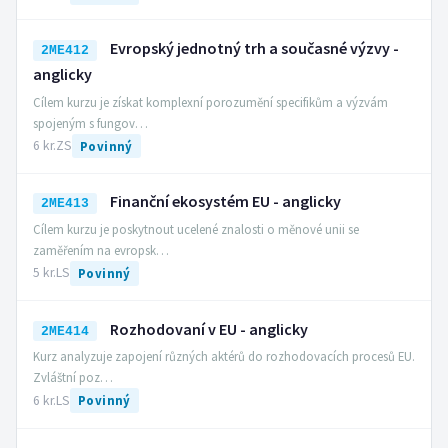
Evropský jednotný trh a současné výzvy -
2ME412
anglicky
Cílem kurzu je získat komplexní porozumění specifikům a výzvám
spojeným s fungov…
6 kr.
ZS
Povinný
Finanční ekosystém EU - anglicky
2ME413
Cílem kurzu je poskytnout ucelené znalosti o měnové unii se
zaměřením na evropsk…
5 kr.
LS
Povinný
Rozhodovaní v EU - anglicky
2ME414
Kurz analyzuje zapojení různých aktérů do rozhodovacích procesů EU.
Zvláštní poz…
6 kr.
LS
Povinný