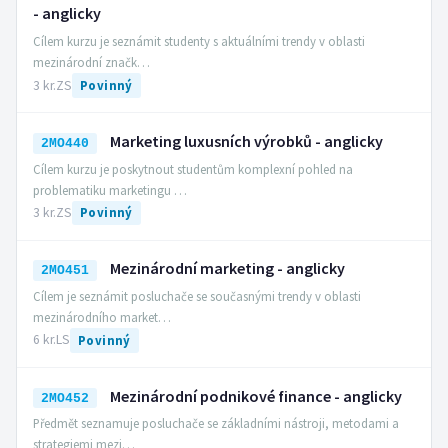
- anglicky
Cílem kurzu je seznámit studenty s aktuálními trendy v oblasti
mezinárodní značk…
3 kr.
ZS
Povinný
Marketing luxusních výrobků - anglicky
2MO440
Cílem kurzu je poskytnout studentům komplexní pohled na
problematiku marketingu …
3 kr.
ZS
Povinný
Mezinárodní marketing - anglicky
2MO451
Cílem je seznámit posluchače se současnými trendy v oblasti
mezinárodního market…
6 kr.
LS
Povinný
Mezinárodní podnikové finance - anglicky
2MO452
Předmět seznamuje posluchače se základními nástroji, metodami a
strategiemi mezi…