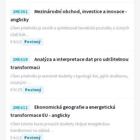
Mezinárodní obchod, investice a inovace -
2ME351
anglicky
Cílem předmětu je završit a syntetizovat teoretické poznatky z různých
částí bak…
6 kr.
LS
Povinný
Analýza a interpretace dat pro udržitelnou
2ME410
transformaci
Cílem předmětu je seznámit studenty s typologií dat, jejích strukturou,
možnými …
6 kr.
ZS
Povinný
Ekonomická geografie a energetická
2ME411
transformace EU - anglicky
Cílem tohoto kurzu je naučit studenty chápat energetickou
transformaci na základ…
5 kr.
LS
Povinný