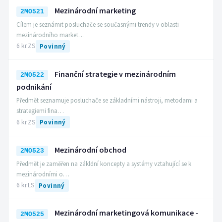
Mezinárodní marketing
2MO521
Cílem je seznámit posluchače se současnými trendy v oblasti
mezinárodního market…
6 kr.
ZS
Povinný
Finanční strategie v mezinárodním
2MO522
podnikání
Předmět seznamuje posluchače se základními nástroji, metodami a
strategiemi fina…
6 kr.
ZS
Povinný
Mezinárodní obchod
2MO523
Předmět je zaměřen na zákldní koncepty a systémy vztahující se k
mezinárodními o…
6 kr.
LS
Povinný
Mezinárodní marketingová komunikace -
2MO525