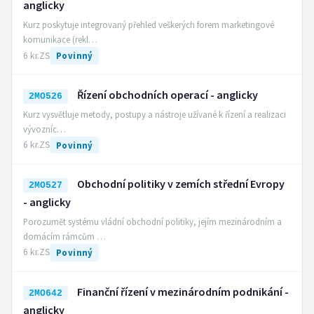
anglicky
Kurz poskytuje integrovaný přehled veškerých forem marketingové
komunikace (rekl…
6 kr.
ZS
Povinný
Řízení obchodních operací - anglicky
2MO526
Kurz vysvětluje metody, postupy a nástroje užívané k řízení a realizaci
vývozníc…
6 kr.
ZS
Povinný
Obchodní politiky v zemích střední Evropy
2MO527
- anglicky
Porozumět systému vládní obchodní politiky, jejím mezinárodním a
domácím rámcům …
6 kr.
ZS
Povinný
Finanční řízení v mezinárodním podnikání -
2MO642
anglicky