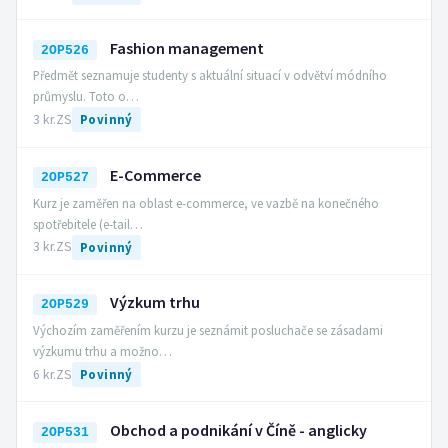
Fashion management
2OP526
Předmět seznamuje studenty s aktuální situací v odvětví módního
průmyslu. Toto o…
3 kr.
ZS
Povinný
E-Commerce
2OP527
Kurz je zaměřen na oblast e-commerce, ve vazbě na konečného
spotřebitele (e-tail…
3 kr.
ZS
Povinný
Výzkum trhu
2OP529
Výchozím zaměřením kurzu je seznámit posluchače se zásadami
výzkumu trhu a možno…
6 kr.
ZS
Povinný
Obchod a podnikání v Číně - anglicky
2OP531