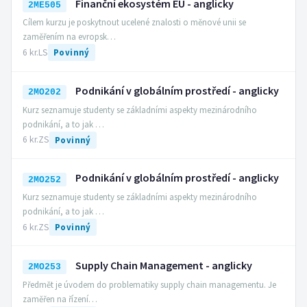
Finanční ekosystém EU - anglicky
2ME505
Cílem kurzu je poskytnout ucelené znalosti o měnové unii se
zaměřením na evropsk…
6 kr.
LS
Povinný
Podnikání v globálním prostředí - anglicky
2MO202
Kurz seznamuje studenty se základními aspekty mezinárodního
podnikání, a to jak …
6 kr.
ZS
Povinný
Podnikání v globálním prostředí - anglicky
2MO252
Kurz seznamuje studenty se základními aspekty mezinárodního
podnikání, a to jak …
6 kr.
ZS
Povinný
Supply Chain Management - anglicky
2MO253
Předmět je úvodem do problematiky supply chain managementu. Je
zaměřen na řízení…