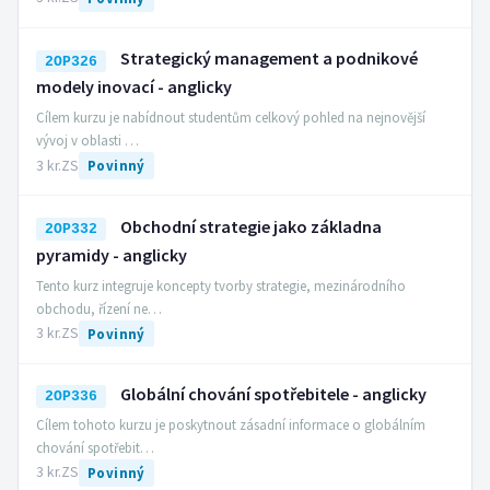
Strategický management a podnikové
2OP326
modely inovací - anglicky
Cílem kurzu je nabídnout studentům celkový pohled na nejnovější
vývoj v oblasti …
3 kr.
ZS
Povinný
Obchodní strategie jako základna
2OP332
pyramidy - anglicky
Tento kurz integruje koncepty tvorby strategie, mezinárodního
obchodu, řízení ne…
3 kr.
ZS
Povinný
Globální chování spotřebitele - anglicky
2OP336
Cílem tohoto kurzu je poskytnout zásadní informace o globálním
chování spotřebit…
3 kr.
ZS
Povinný