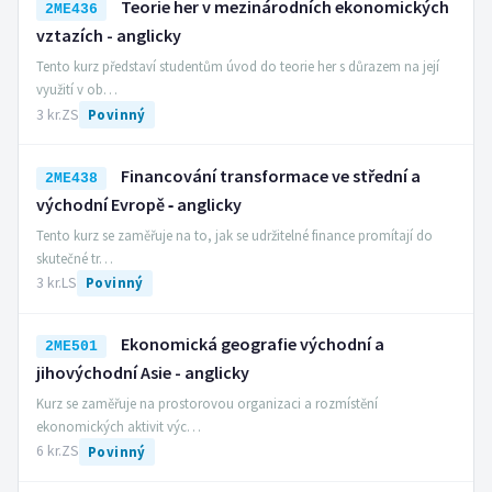
Teorie her v mezinárodních ekonomických
2ME436
vztazích - anglicky
Tento kurz představí studentům úvod do teorie her s důrazem na její
využití v ob…
3 kr.
ZS
Povinný
Financování transformace ve střední a
2ME438
východní Evropě ‑ anglicky
Tento kurz se zaměřuje na to, jak se udržitelné finance promítají do
skutečné tr…
3 kr.
LS
Povinný
Ekonomická geografie východní a
2ME501
jihovýchodní Asie - anglicky
Kurz se zaměřuje na prostorovou organizaci a rozmístění
ekonomických aktivit výc…
6 kr.
ZS
Povinný