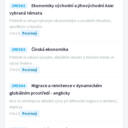
Ekonomiky východní a jihovýchodní Asie:
2ME502
vybraná témata
Předmět se věnuje vybraným ekonomickým a sociálním tématům,
specifikům a hlavním…
3 kr.
LS
Povinný
Čínská ekonomika
2ME503
Předmět se zabývá vývojem, aktuálním stavem a hlavními trendy ve
vývoji čínské e…
3 kr.
LS
Povinný
Migrace a remitence v dynamickém
2ME504
globálním prostředí - anglicky
Kurz se zaměřuje na aktuální výzvy při definování migrace a remitencí,
stejně ja…
6 kr.
LS
Povinný