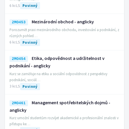
6 kr.
LS
Povinný
Mezinárodní obchod - anglicky
2MO453
Porozumět praxi mezinárodního obchodu, investování a podnikání, z
různých pohled…
6 kr.
LS
Povinný
Etika, odpovědnost a udržitelnost v
2MO454
podnikání - anglicky
Kurz se zaměřuje na etiku a sociální odpovědnost z perspektivy
podnikání, sociál…
3 kr.
LS
Povinný
Management spotřebitelských dojmů -
2MO461
anglicky
Kurz umožní studentům rozvíjet akademické a profesionální znalosti v
přístupu ke…