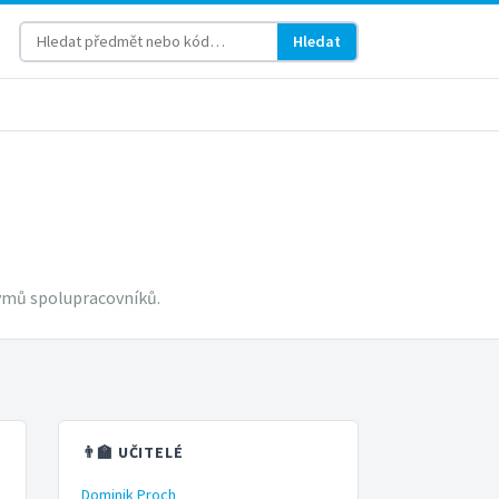
Hledat
týmů spolupracovníků.
👨‍🏫 UČITELÉ
Dominik Proch