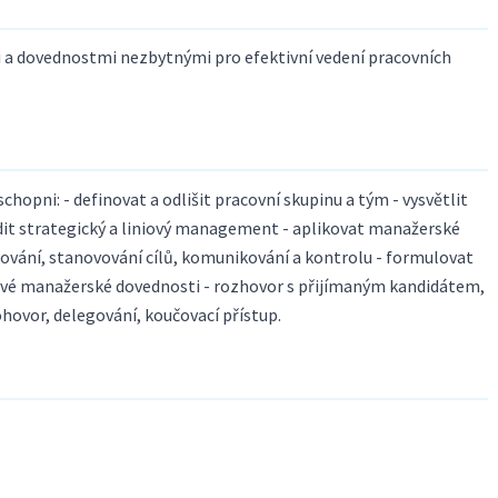
 a dovednostmi nezbytnými pro efektivní vedení pracovních
opni: - definovat a odlišit pracovní skupinu a tým - vysvětlit
ařadit strategický a liniový management - aplikovat manažerské
nizování, stanovování cílů, komunikování a kontrolu - formulovat
čové manažerské dovednosti - rozhovor s přijímaným kandidátem,
hovor, delegování, koučovací přístup.