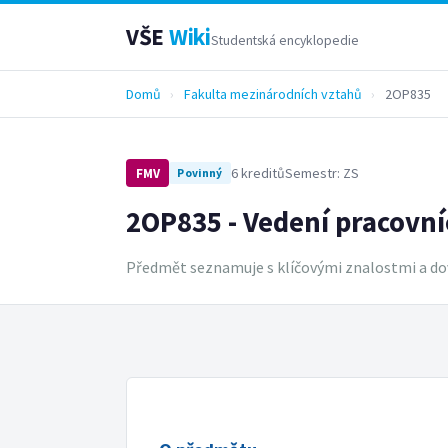
VŠE
Wiki
Studentská encyklopedie
Domů
›
Fakulta mezinárodních vztahů
›
2OP835
6 kreditů
Semestr: ZS
FMV
Povinný
2OP835 - Vedení pracovní
Předmět seznamuje s klíčovými znalostmi a do