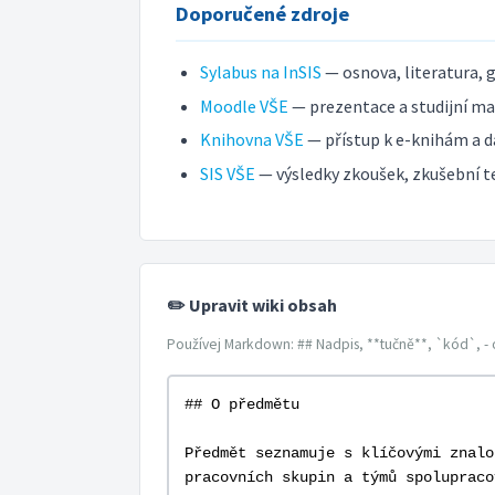
Doporučené zdroje
Sylabus na InSIS
— osnova, literatura, 
Moodle VŠE
— prezentace a studijní mat
Knihovna VŠE
— přístup k e-knihám a d
SIS VŠE
— výsledky zkoušek, zkušební t
✏️ Upravit wiki obsah
Používej Markdown: ## Nadpis, **tučně**, `kód`, - 