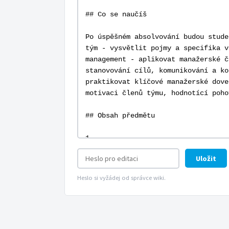
Uložit
Heslo si vyžádej od správce wiki.