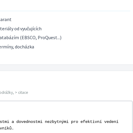
garant
eriály od vyučujících
atabázím (EBSCO, ProQuest...)
ermíny, docházka
odrážky, > citace