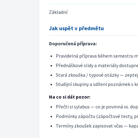
Základní:
Jak uspět v předmětu
Doporučená příprava:
Pravidelná příprava během semestru m
Přednáškové slidy a materiály dostupné
Stará zkouška / typové otázky — zeptej 
Studijní skupiny a sdílení poznámek s k
Na co si dát pozor:
Přečti si sylabus — co je povinná vs. do
Podmínky zápočtu (zápočtové testy, pr
Termíny zkoušek zapisovat včas — kap