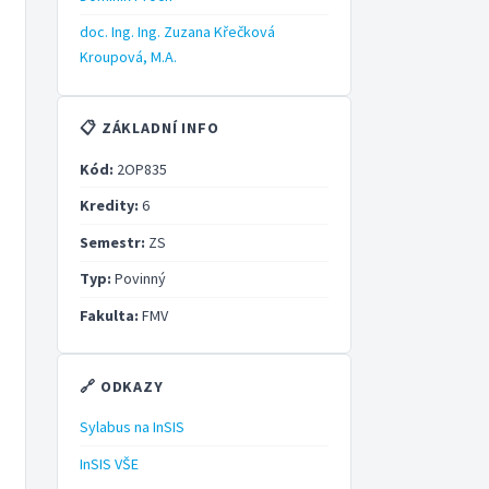
doc. Ing. Ing. Zuzana Křečková
Kroupová, M.A.
📋 ZÁKLADNÍ INFO
Kód:
2OP835
Kredity:
6
Semestr:
ZS
Typ:
Povinný
Fakulta:
FMV
🔗 ODKAZY
Sylabus na InSIS
InSIS VŠE