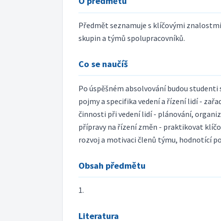
O předmětu
Předmět seznamuje s klíčovými znalostmi
skupin a týmů spolupracovníků.
Co se naučíš
Po úspěšném absolvování budou studenti sch
pojmy a specifika vedení a řízení lidí - z
činnosti při vedení lidí - plánování, orga
přípravy na řízení změn - praktikovat klí
rozvoj a motivaci členů týmu, hodnotící po
Obsah předmětu
1.
Literatura