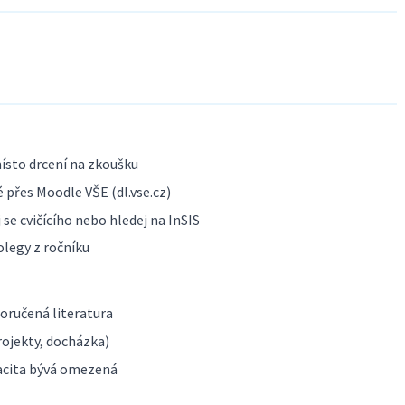
ísto drcení na zkoušku
 přes Moodle VŠE (dl.vse.cz)
se cvičícího nebo hledej na InSIS
olegy z ročníku
poručená literatura
ojekty, docházka)
acita bývá omezená