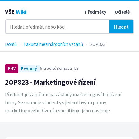
VŠE
Wiki
Předměty
Učitelé
Hledat
Domů
›
Fakulta mezinárodních vztahů
›
2OP823
6 kreditů
Semestr: LS
FMV
Povinný
2OP823 - Marketingové řízení
Předmět je zaměřen na základy marketingového řízení
firmy. Seznamuje studenty s jednotlivými pojmy
marketingového řízení a specifikuje jeho nástroje.