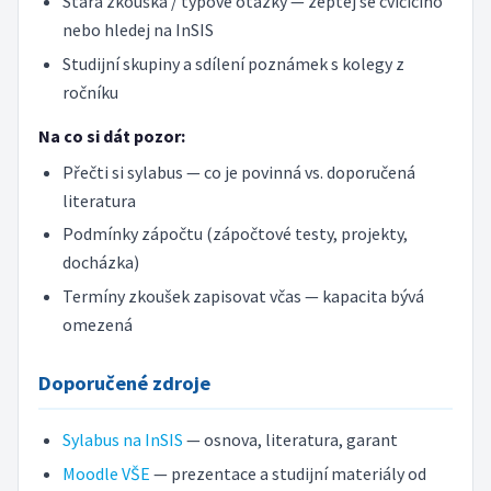
Stará zkouška / typové otázky — zeptej se cvičícího
nebo hledej na InSIS
Studijní skupiny a sdílení poznámek s kolegy z
ročníku
Na co si dát pozor:
Přečti si sylabus — co je povinná vs. doporučená
literatura
Podmínky zápočtu (zápočtové testy, projekty,
docházka)
Termíny zkoušek zapisovat včas — kapacita bývá
omezená
Doporučené zdroje
Sylabus na InSIS
— osnova, literatura, garant
Moodle VŠE
— prezentace a studijní materiály od