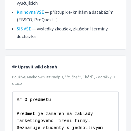
vyučujících
Knihovna VŠE
— přístup k e-knihám a databázím
(EBSCO, ProQuest...)
SIS VŠE
— výsledky zkoušek, zkušební termíny,
docházka
✏️ Upravit wiki obsah
Používej Markdown: ## Nadpis, **tučně**, `kód`, - odrážky, >
citace