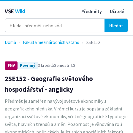
VŠE
Wiki
Předměty
Učitelé
Hledat
Domů
›
Fakulta mezinárodních vztahů
›
2SE152
3 kreditů
Semestr: LS
FMV
Povinný
2SE152 - Geografie světového
hospodářství - anglicky
Předmět je zaměřen na vývoj světové ekonomiky z
geografického hlediska. V rámci kurzu je popsána základní
organizaci světové ekonomiky, včetně geografické typologie
světa, hlavních trendů a změn. Pozornost je věnována roli
ekonomických, politických, kulturních a sociálních faktorů