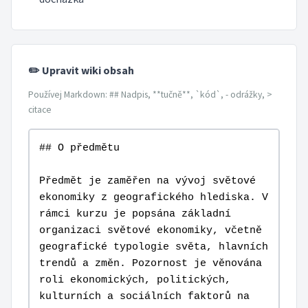
✏️ Upravit wiki obsah
Používej Markdown: ## Nadpis, **tučně**, `kód`, - odrážky, >
citace