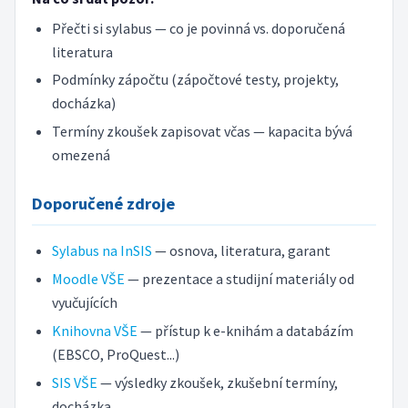
Přečti si sylabus — co je povinná vs. doporučená
literatura
Podmínky zápočtu (zápočtové testy, projekty,
docházka)
Termíny zkoušek zapisovat včas — kapacita bývá
omezená
Doporučené zdroje
Sylabus na InSIS
— osnova, literatura, garant
Moodle VŠE
— prezentace a studijní materiály od
vyučujících
Knihovna VŠE
— přístup k e-knihám a databázím
(EBSCO, ProQuest...)
SIS VŠE
— výsledky zkoušek, zkušební termíny,
docházka