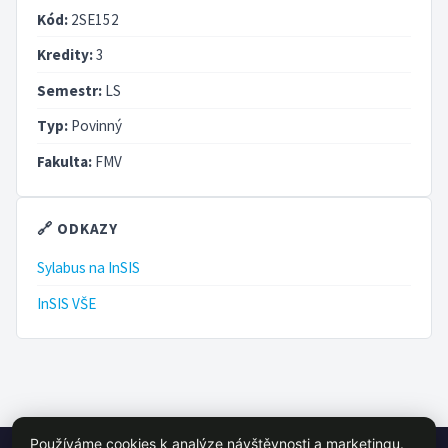
Kód:
2SE152
Kredity:
3
Semestr:
LS
Typ:
Povinný
Fakulta:
FMV
🔗 ODKAZY
Sylabus na InSIS
InSIS VŠE
Používáme cookies k analýze návštěvnosti a marketingu.