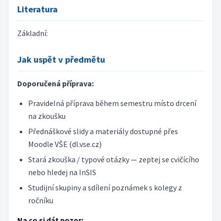
Literatura
Základní:
Jak uspět v předmětu
Doporučená příprava:
Pravidelná příprava během semestru místo drcení
na zkoušku
Přednáškové slidy a materiály dostupné přes
Moodle VŠE (dl.vse.cz)
Stará zkouška / typové otázky — zeptej se cvičícího
nebo hledej na InSIS
Studijní skupiny a sdílení poznámek s kolegy z
ročníku
Na co si dát pozor: