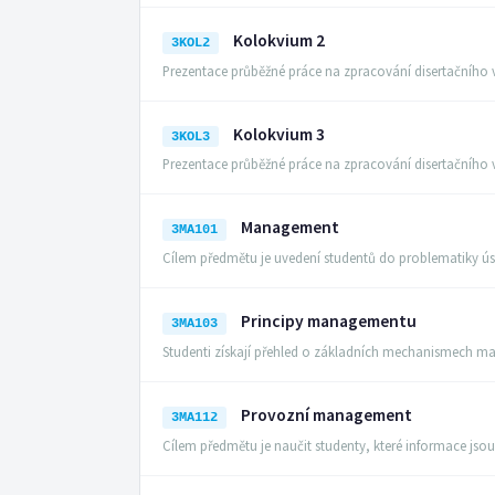
Kolokvium 2
3KOL2
Prezentace průběžné práce na zpracování disertačníh
Kolokvium 3
3KOL3
Prezentace průběžné práce na zpracování disertačníh
Management
3MA101
Cílem předmětu je uvedení studentů do problematiky ús
Principy managementu
3MA103
Studenti získají přehled o základních mechanismech 
Provozní management
3MA112
Cílem předmětu je naučit studenty, které informace jso