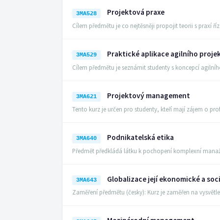
Projektová praxe
3MA528
Cílem předmětu je co nejtěsněji propojit teorii s praxí 
Praktické aplikace agilního pro
3MA529
Cílem předmětu je seznámit studenty s koncepcí agi
Projektový management
3MA621
Tento kurz je určen pro studenty, kteří mají zájem o pr
Podnikatelská etika
3MA640
Předmět předkládá látku k pochopení komplexní manaž
Globalizace její ekonomické a soc
3MA643
Zaměření předmětu (česky): Kurz je zaměřen na vysvět