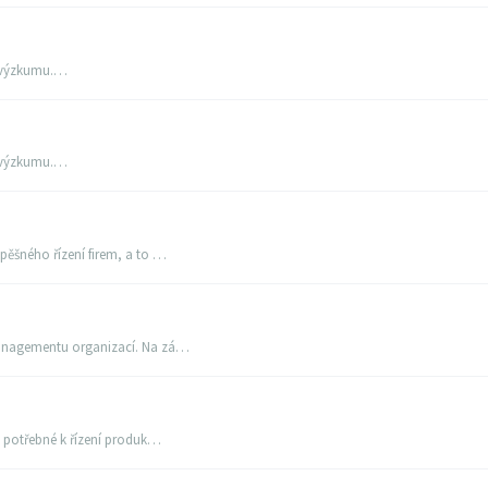
o výzkumu.…
o výzkumu.…
pěšného řízení firem, a to …
managementu organizací. Na zá…
u potřebné k řízení produk…