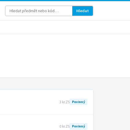
Hledat
3 kr.
ZS
Povinný
0 kr.
ZS
Povinný