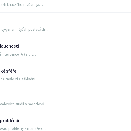
asti kritického myšlení ja…
o nejvýznamnějších postavách …
doucnosti
é inteligence (AI) a dig…
ké sféře
dané znalosti a základní …
řípadových studií a modelový…
 problémů
odovací problémy z manažers…