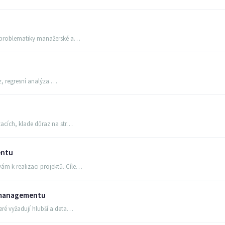
ké problematiky manažerské a…
z, regresní analýza.…
zacích, klade důraz na str…
entu
m k realizaci projektů. Cíle…
 managementu
eré vyžadují hlubší a deta…