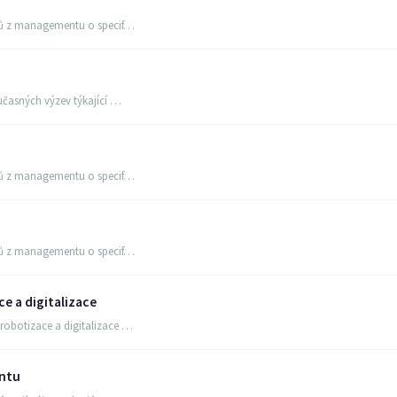
entů z managementu o specif…
oučasných výzev týkající …
entů z managementu o specif…
entů z managementu o specif…
ce a digitalizace
robotizace a digitalizace …
ntu