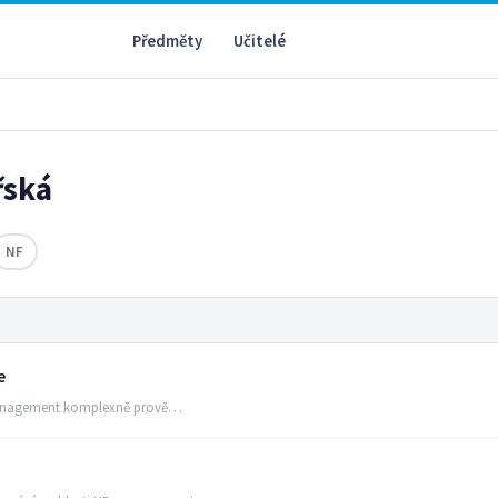
Předměty
Učitelé
řská
NF
e
í management komplexně prově…