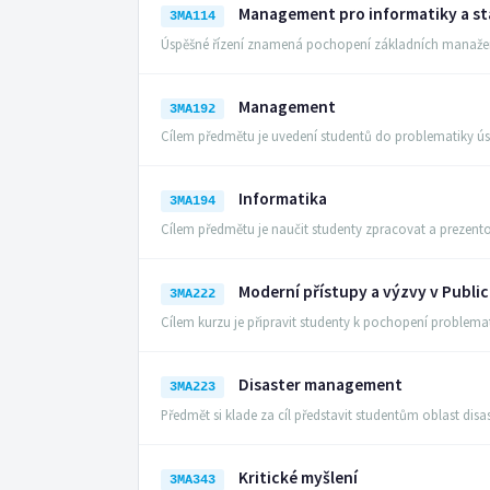
Management pro informatiky a st
3MA114
Úspěšné řízení znamená pochopení základních manažers
Management
3MA192
Cílem předmětu je uvedení studentů do problematiky ús
Informatika
3MA194
Cílem předmětu je naučit studenty zpracovat a prezen
Moderní přístupy a výzvy v Publ
3MA222
Cílem kurzu je připravit studenty k pochopení probl
Disaster management
3MA223
Předmět si klade za cíl představit studentům oblast d
Kritické myšlení
3MA343