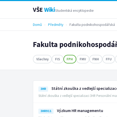
VŠE
Wiki
Studentská encyklopedie
Domů
›
Předměty
›
Fakulta podnikohospodářská
Fakulta podnikohospodá
Všechny
FIS
FPH
FMV
FNH
FFU
Státní zkouška z vedlejší specializac
3HR
Státní zkouška z vedlejší specializaci 3HR Personáln
Výzkum HR managementu
3HR911