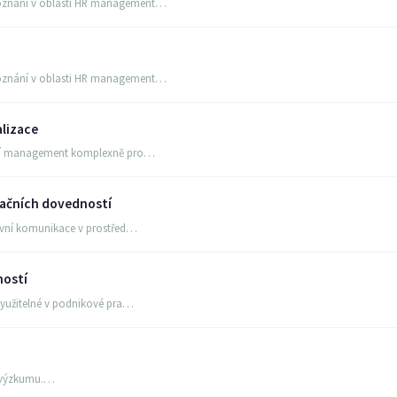
poznání v oblasti HR management…
poznání v oblasti HR management…
alizace
ální management komplexně pro…
ačních dovedností
tivní komunikace v prostřed…
ností
 využitelné v podnikové pra…
o výzkumu.…