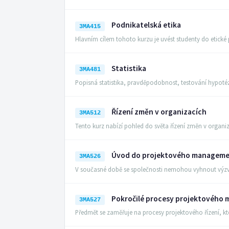
Podnikatelská etika
3MA415
Hlavním cílem tohoto kurzu je uvést studenty do etic
Statistika
3MA481
Popisná statistika, pravděpodobnost, testování hypoté
Řízení změn v organizacích
3MA512
Tento kurz nabízí pohled do světa řízení změn v organi
Úvod do projektového managem
3MA526
V současné době se společnosti nemohou vyhnout výzvá
Pokročilé procesy projektového
3MA527
Předmět se zaměřuje na procesy projektového řízení, kt