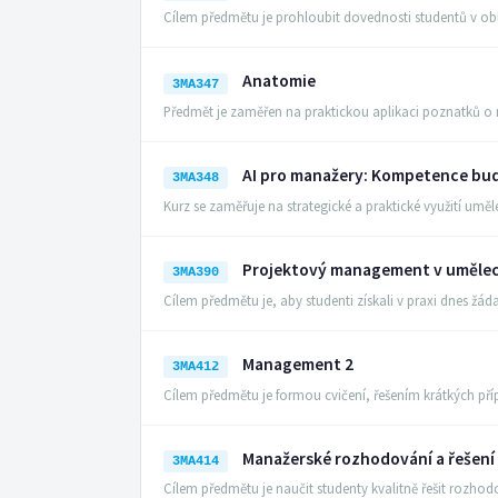
Cílem předmětu je prohloubit dovednosti studentů v obl
Anatomie
3MA347
Předmět je zaměřen na praktickou aplikaci poznatků 
AI pro manažery: Kompetence bu
3MA348
Kurz se zaměřuje na strategické a praktické využití uměl
Projektový management v umělec
3MA390
Cílem předmětu je, aby studenti získali v praxi dnes žá
Management 2
3MA412
Cílem předmětu je formou cvičení, řešením krátkých p
Manažerské rozhodování a řešení
3MA414
Cílem předmětu je naučit studenty kvalitně řešit rozh