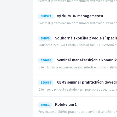
Předmět je zaměřen na porozumění světového stavu 
Výzkum HR managementu
3HR971
Předmět je zaměřen na porozumění světového stavu 
Souborná zkouška z vedlejší speci
3HRVS
Souborná zkouška z vedlejší specializaci 3HR Person
Seminář manažerských a komunik
3IG666
Cílem kurzu je rozvinout ve studentech schopnost efek
CEMS seminář praktických doved
3IG667
Cílem je rozvinout ve studentech praktické dovednosti
Kolokvium 1
3KOL1
Prezentace průběžné práce na zpracování disertačníh