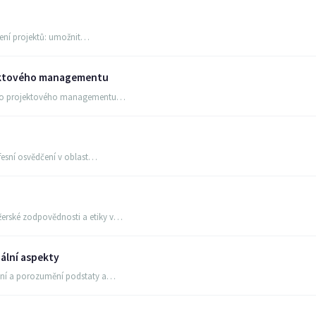
řízení projektů: umožnit…
jektového managementu
lního projektového managementu…
ofesní osvědčení v oblast…
erské zodpovědnosti a etiky v…
iální aspekty
lení a porozumění podstaty a…