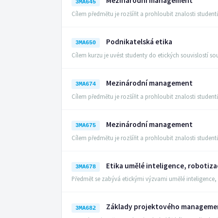
Mezinárodní management
3MA645
Cílem předmětu je rozšířit a prohloubit znalosti stud
Podnikatelská etika
3MA650
Cílem kurzu je uvést studenty do etických souvislostí s
Mezinárodní management
3MA674
Cílem předmětu je rozšířit a prohloubit znalosti stud
Mezinárodní management
3MA675
Cílem předmětu je rozšířit a prohloubit znalosti stud
Etika umělé inteligence, robotiza
3MA678
Předmět se zabývá etickými výzvami umělé inteligence, 
Základy projektového manageme
3MA682