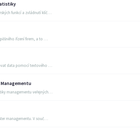
atistiky
kých funkcí a zvládnutí klíč…
pěšného řízení firem, a to …
tovat data pomocí textového …
ic Managementu
ematiky managementu veřejných…
isaster managementu. V souč…