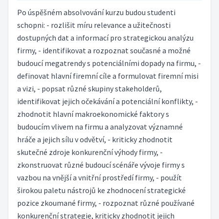
Po úspěšném absolvování kurzu budou studenti
schopni: - rozlišit míru relevance a užitečnosti
dostupných dat a informací pro strategickou analýzu
firmy, - identifikovat a rozpoznat současné a možné
budoucí megatrendy s potenciálními dopady na firmu, -
definovat hlavní firemní cíle a formulovat firemní misi
a vizi, - popsat různé skupiny stakeholderů,
identifikovat jejich očekávání a potenciální konflikty, -
zhodnotit hlavní makroekonomické faktory s
budoucím vlivem na firmu a analyzovat významné
hráče a jejich sílu v odvětví, - kriticky zhodnotit
skutečné zdroje konkurenční výhody firmy, -
zkonstruovat různé budoucí scénáře vývoje firmy s
vazbou na vnější a vnitřní prostředí firmy, - použít
širokou paletu nástrojů ke zhodnocení strategické
pozice zkoumané firmy, - rozpoznat různé používané
konkurenční strategie, kriticky zhodnotit jejich