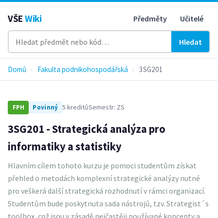
VŠE
Wiki
Předměty
Učitelé
Hledat
Domů
›
Fakulta podnikohospodářská
›
3SG201
5 kreditů
Semestr: ZS
FPH
Povinný
3SG201 - Strategická analýza pro
informatiky a statistiky
Hlavním cílem tohoto kurzu je pomoci studentům získat
přehled o metodách komplexní strategické analýzy nutné
pro veškerá další strategická rozhodnutí v rámci organizací.
Studentům bude poskytnuta sada nástrojů, tzv. Strategist´s
toolbox, což jsou v zásadě nejčastěji používané koncepty a