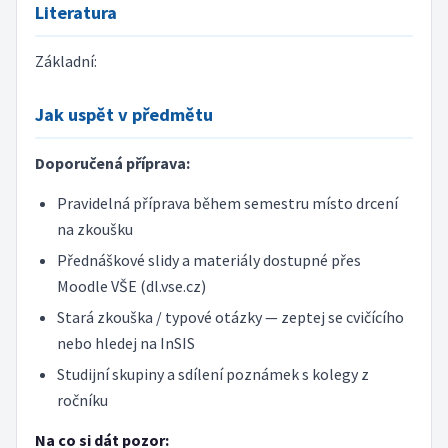
Literatura
Základní:
Jak uspět v předmětu
Doporučená příprava:
Pravidelná příprava během semestru místo drcení
na zkoušku
Přednáškové slidy a materiály dostupné přes
Moodle VŠE (dl.vse.cz)
Stará zkouška / typové otázky — zeptej se cvičícího
nebo hledej na InSIS
Studijní skupiny a sdílení poznámek s kolegy z
ročníku
Na co si dát pozor: