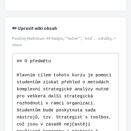
✏️ Upravit wiki obsah
Používej Markdown: ## Nadpis, **tučně**, `kód`, - odrážky, >
citace