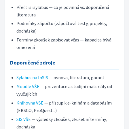
Přečti si sylabus — co je povinná vs. doporučená
literatura
Podmínky zápočtu (zápočtové testy, projekty,
docházka)
Termíny zkoušek zapisovat včas — kapacita bývá
omezená
Doporučené zdroje
Sylabus na InSIS
— osnova, literatura, garant
Moodle VŠE
— prezentace a studijní materiály od
vyučujících
Knihovna VŠE
— přístup k e-knihám a databázím
(EBSCO, ProQuest...)
SIS VŠE
— výsledky zkoušek, zkušební termíny,
docházka