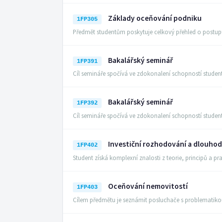
Základy oceňování podniku
1FP305
Předmět studentům poskytuje celkový přehled o postup
Bakalářský seminář
1FP391
Cíl semináře spočívá ve zdokonalení schopností stude
Bakalářský seminář
1FP392
Cíl semináře spočívá ve zdokonalení schopností stude
Investiční rozhodování a dlouho
1FP402
Student získá komplexní znalosti z teorie, principů a 
Oceňování nemovitostí
1FP403
Cílem předmětu je seznámit posluchače s problematik