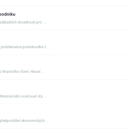
 podniku
e základních dovedností pro …
 a problematice podnikového t…
 finančního řízení. Hlavní …
u, Mezinárodní oceňovací sta…
ro předpovídání ekonomických …