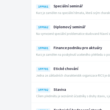
Speciální seminář
1FP561
Kurz je zaměřen na speciální témata, která svým chara
Diplomový seminář
1FP562
Na vymezené speciální problematice studované hlavní s
Finance podniku pro aktuáry
1FP601
Kurz je zaměřen na poskytnutí uceleného přehledu o p
Etické chování
1FP701
Jedna ze základních charakteristik organizace RICS je 
Staviva
1FP702
Cílem předmětu je seznámit účastníky s druhy staviv, s 