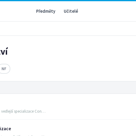
Předměty
Učitelé
tví
NF
 vedlejší specializace Con…
lizace