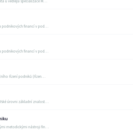
a u vedlejší specializace M…
ou podnikových financí v pod…
ou podnikových financí v pod…
čního řízení podniků (řízen…
řské úrovni základní znalost…
niku
ými metodickými nástroji fin…