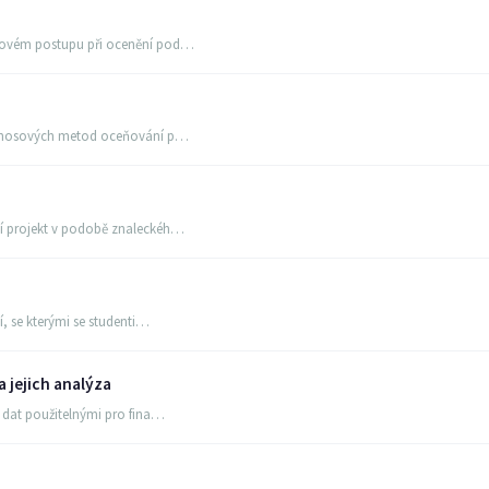
lkovém postupu při ocenění pod…
 výnosových metod oceňování p…
ní projekt v podobě znaleckéh…
í, se kterými se studenti…
a jejich analýza
i dat použitelnými pro fina…