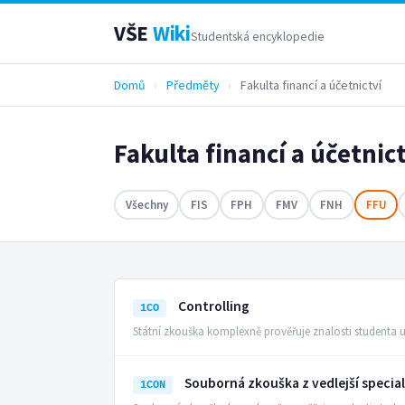
VŠE
Wiki
Studentská encyklopedie
Domů
›
Předměty
›
Fakulta financí a účetnictví
Fakulta financí a účetnic
Všechny
FIS
FPH
FMV
FNH
FFU
Controlling
1CO
Státní zkouška komplexně prověřuje znalosti studenta u
Souborná zkouška z vedlejší specia
1CON