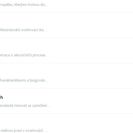
o majetku, kterými mohou dis…
u, Mezinárodní oceňovací sta…
ormace o akvizičních procese…
charakteristikami a fungován…
ch
znalecké činnosti se zaměření…
s reálnou praxí v oceňování …