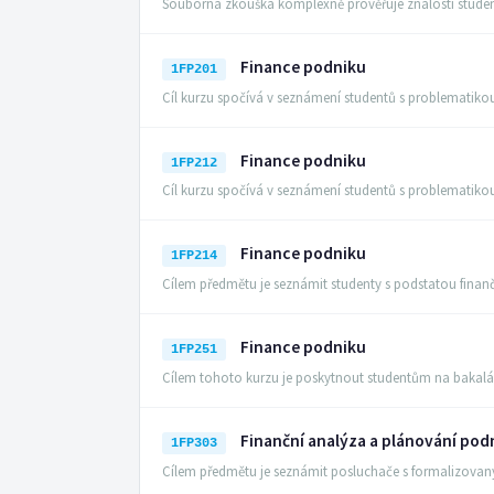
Souborná zkouška komplexně prověřuje znalosti student
Finance podniku
1FP201
Cíl kurzu spočívá v seznámení studentů s problematik
Finance podniku
1FP212
Cíl kurzu spočívá v seznámení studentů s problematik
Finance podniku
1FP214
Cílem předmětu je seznámit studenty s podstatou finan
Finance podniku
1FP251
Cílem tohoto kurzu je poskytnout studentům na bakalá
Finanční analýza a plánování pod
1FP303
Cílem předmětu je seznámit posluchače s formalizovan