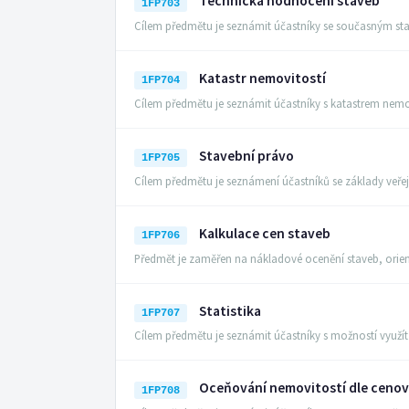
Technická hodnocení staveb
1FP703
Cílem předmětu je seznámit účastníky se současným st
Katastr nemovitostí
1FP704
Cílem předmětu je seznámit účastníky s katastrem nemo
Stavební právo
1FP705
Cílem předmětu je seznámení účastníků se základy veř
Kalkulace cen staveb
1FP706
Předmět je zaměřen na nákladové ocenění staveb, ori
Statistika
1FP707
Cílem předmětu je seznámit účastníky s možností využí
Oceňování nemovitostí dle ceno
1FP708