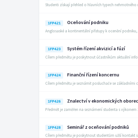
Studenti získají přehled o hlavních typech nehmotnéh
Oceňování podniku
1FP421
Anglosaské a kontinentální přístupy k ocenění podnik
Systém řízení akvizicí a fúzí
1FP423
Cílem předmětu je poskytnout účastníkům aktuální inf
Finanční řízení koncernu
1FP424
Cílem předmětu je seznámit posluchače se základními 
Znalectví v ekonomických obore
1FP426
Předmět je zaměřen na seznámení studenta s výkonem 
Seminář z oceňování podniků
1FP428
Cílem předmětu je poskytnout studentům užší kontakt 