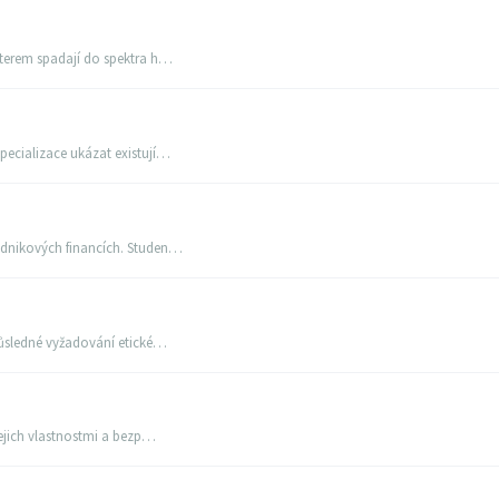
kterem spadají do spektra h…
pecializace ukázat existují…
odnikových financích. Studen…
důsledné vyžadování etické…
jejich vlastnostmi a bezp…