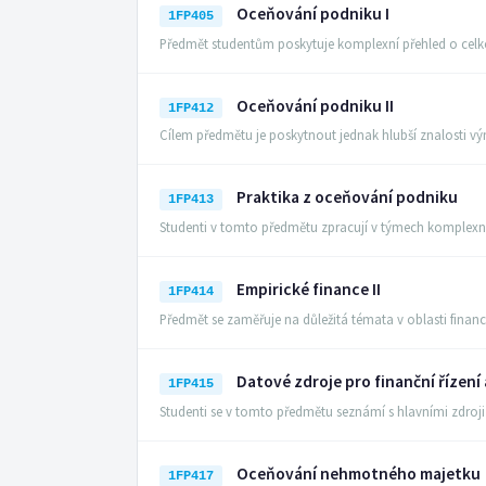
Oceňování podniku I
1FP405
Předmět studentům poskytuje komplexní přehled o ce
Oceňování podniku II
1FP412
Cílem předmětu je poskytnout jednak hlubší znalosti
Praktika z oceňování podniku
1FP413
Studenti v tomto předmětu zpracují v týmech komplex
Empirické finance II
1FP414
Předmět se zaměřuje na důležitá témata v oblasti financ
Datové zdroje pro finanční řízení 
1FP415
Studenti se v tomto předmětu seznámí s hlavními zdroj
Oceňování nehmotného majetku
1FP417