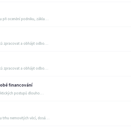
u při ocenění podniku, zákla…
ntů zpracovat a obhájit odbo…
ntů zpracovat a obhájit odbo…
dobé financování
praktických postupů dlouho…
ou trhu nemovitých věcí, dosá…