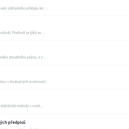
avem základního přístupu ke …
vitostí. Předmět se týká ev…
ejného stavebního práva, a z…
entaci v dostupných oceňovací…
t statistické metody v oceň…
vých předpisů