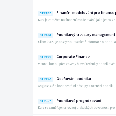
Finanční modelování pro finance
1FP432
Kurz je zaměřen na finanční modelování, jako jednu z
Podnikový treasury management
1FP433
Cílem kurzu je poskytnout ucelené informace o oboru
Corporate Finance
1FP491
V kurzu budou představeny hlavní techniky podnikového
Oceňování podniku
1FP492
Anglosaské a kontinentální přístupy k ocenění podnik
Podnikové prognózování
1FP557
Kurz se zaměřuje na rozvoj praktických dovedností p