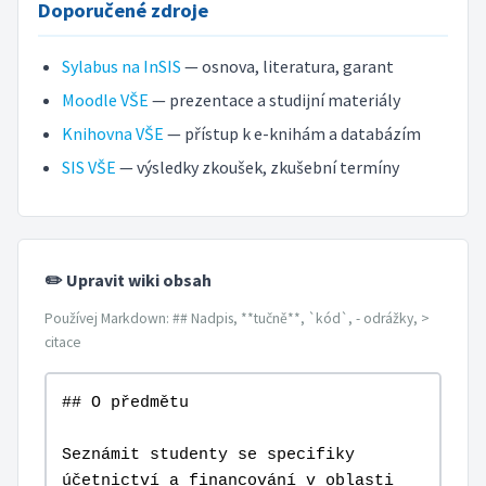
Doporučené zdroje
Sylabus na InSIS
— osnova, literatura, garant
Moodle VŠE
— prezentace a studijní materiály
Knihovna VŠE
— přístup k e-knihám a databázím
SIS VŠE
— výsledky zkoušek, zkušební termíny
✏️ Upravit wiki obsah
Používej Markdown: ## Nadpis, **tučně**, `kód`, - odrážky, >
citace