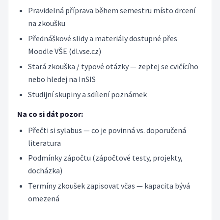
Pravidelná příprava během semestru místo drcení
na zkoušku
Přednáškové slidy a materiály dostupné přes
Moodle VŠE (dl.vse.cz)
Stará zkouška / typové otázky — zeptej se cvičícího
nebo hledej na InSIS
Studijní skupiny a sdílení poznámek
Na co si dát pozor:
Přečti si sylabus — co je povinná vs. doporučená
literatura
Podmínky zápočtu (zápočtové testy, projekty,
docházka)
Termíny zkoušek zapisovat včas — kapacita bývá
omezená