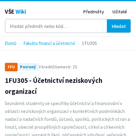
VŠE
Wiki
Předměty
Učitelé
Hledat
Domů
›
Fakulta financí a účetnictví
›
1FU305
3 kreditů
Semestr: ZS
FFU
Povinný
1FU305 - Účetnictví neziskových
organizací
Seznámit studenty se specifiky účetnictví a financování v
oblasti neziskových organizací v konkrétních podmínkách
nadací a nadačních fondů, ústavů, spolků, politických stran a
hnutí, obecně prospěšných společností, církví a církevních
společností, vysokých škol, občanských sdružení, veřejných