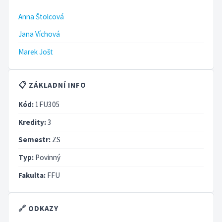
Anna Štolcová
Jana Víchová
Marek Jošt
📋 ZÁKLADNÍ INFO
Kód:
1FU305
Kredity:
3
Semestr:
ZS
Typ:
Povinný
Fakulta:
FFU
🔗 ODKAZY