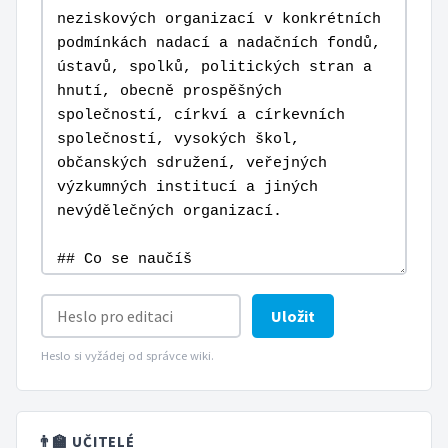
Uložit
Heslo si vyžádej od správce wiki.
👨‍🏫 UČITELÉ