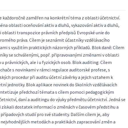
e každoročně zaměřen na konkrétní téma z oblasti účetnictví.
na oblasti oceňování aktiv a dluhů, vykazování aktiv a dluhů,
 i oblasti transpozice právních předpisů Evropské unie do
kromého práva. Cílem je seznámit účastníky vzdělávacího
mi s využitím praktických názorných příkladů. Blok daně: Cílem
níky se schválenými, popř. připravovanými změnami v oblasti
 u právnických, ale i u fyzických osob. Blok auditing: Cílem
hače s novinkami v rámci regulace auditorské profese, s
ých procedur při auditu účetní závěrky a jejich vztahem k
četní jednotky. Blok aplikace novinek do školních vzdělávacích
yntetizuje předchozí témata s cílem pomoci pedagogickým
četnictví, daní a auditingu do výuky předmětu účetnictví. Jedná se
i získali dostatek informací o změnách v časovém předstihu a
případových studií pro své studenty. Dalším cílem je, aby
 o nejvhodnějších metodách a praktikách zapracování změn a