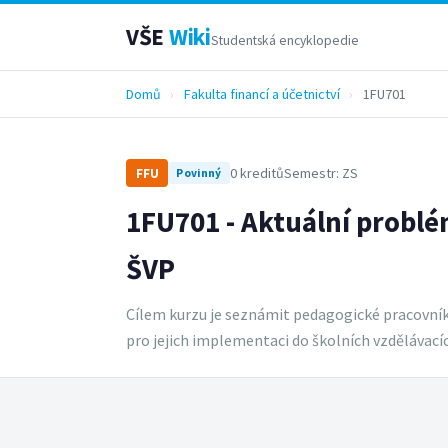
VŠE
Wiki
Studentská encyklopedie
Domů
›
Fakulta financí a účetnictví
›
1FU701
0 kreditů
Semestr: ZS
FFU
Povinný
1FU701 - Aktuální problém
ŠVP
Cílem kurzu je seznámit pedagogické pracovníky
pro jejich implementaci do školních vzdělávac