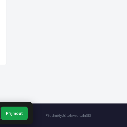
Přijmout
Předměty
Učitelé
vse.cz
InSIS