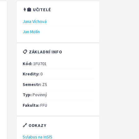
👨‍🏫 UČITELÉ
Jana Víchová
Jan Molín
📋 ZÁKLADNÍ INFO
Kód:
1FU701
Kredity:
0
Semestr:
ZS
Typ:
Povinný
Fakulta:
FFU
🔗 ODKAZY
Sylabus na InSIS