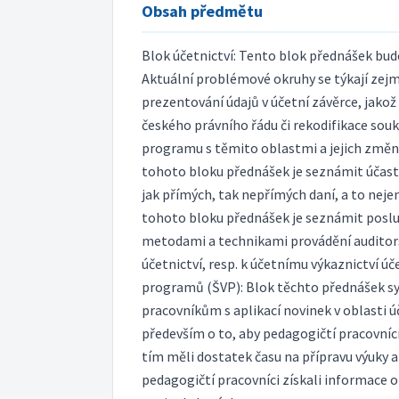
Obsah předmětu
Blok účetnictví: Tento blok přednášek bud
Aktuální problémové okruhy se týkají zejmé
prezentování údajů v účetní závěrce, jakož
českého právního řádu či rekodifikace sou
programu s těmito oblastmi a jejich změna
tohoto bloku přednášek je seznámit účast
jak přímých, tak nepřímých daní, a to nejen
tohoto bloku přednášek je seznámit posluc
metodami a technikami provádění auditorsk
účetnictví, resp. k účetnímu výkaznictví ú
programů (ŠVP): Blok těchto přednášek s
pracovníkům s aplikací novinek v oblasti ú
především o to, aby pedagogičtí pracovníc
tím měli dostatek času na přípravu výuky a 
pedagogičtí pracovníci získali informace