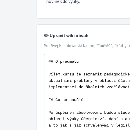
novinek do výuky.
✏️ Upravit wiki obsah
Používej Markdown: ## Nadpis, **tučně**, `kód`, - 