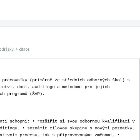
odrážky, > citace