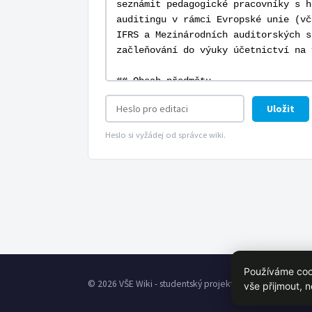
Uložit
Heslo si vyžádej od správce wiki.
Používáme cook
© 2026 VŠE Wiki - studentský projekt, není oficálně spoj
vše přijmout, 