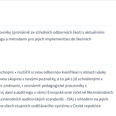
ovníky (primárně ze středních odborných škol) s aktuálními
tingu a metodami pro jejich implementaci do školních
opni: • rozšířit si svou odbornou kvalifikaci v oblasti výuky
lovou skupinu s novými poznatky, a to jak s již schválenými v
ými změnami, • seznámit pedagogické pracovníky s
ví, daní a auditingu v rámci Evropské unie (včetně Mezinárodních
zinárodních auditorských standardů - ISA) s ohledem na jejich
na všech stupních vzdělávacího systému v České republice.