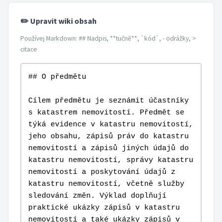
✏️ Upravit wiki obsah
Používej Markdown: ## Nadpis, **tučně**, `kód`, - odrážky, >
citace