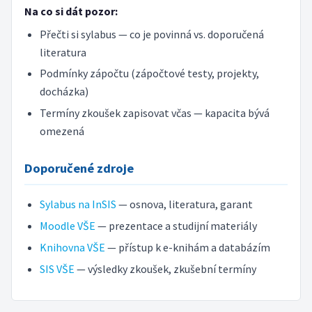
Na co si dát pozor:
Přečti si sylabus — co je povinná vs. doporučená
literatura
Podmínky zápočtu (zápočtové testy, projekty,
docházka)
Termíny zkoušek zapisovat včas — kapacita bývá
omezená
Doporučené zdroje
Sylabus na InSIS
— osnova, literatura, garant
Moodle VŠE
— prezentace a studijní materiály
Knihovna VŠE
— přístup k e-knihám a databázím
SIS VŠE
— výsledky zkoušek, zkušební termíny