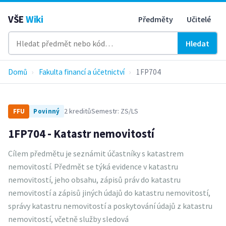
VŠE
Wiki
Předměty
Učitelé
Hledat
Domů
›
Fakulta financí a účetnictví
›
1FP704
2 kreditů
Semestr: ZS/LS
FFU
Povinný
1FP704 - Katastr nemovitostí
Cílem předmětu je seznámit účastníky s katastrem
nemovitostí. Předmět se týká evidence v katastru
nemovitostí, jeho obsahu, zápisů práv do katastru
nemovitostí a zápisů jiných údajů do katastru nemovitostí,
správy katastru nemovitostí a poskytování údajů z katastru
nemovitostí, včetně služby sledová