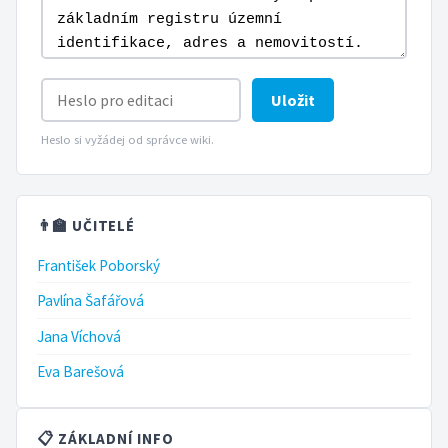
Uložit
Heslo si vyžádej od správce wiki.
👨‍🏫 UČITELÉ
František Poborský
Pavlína Šafářová
Jana Víchová
Eva Barešová
📋 ZÁKLADNÍ INFO