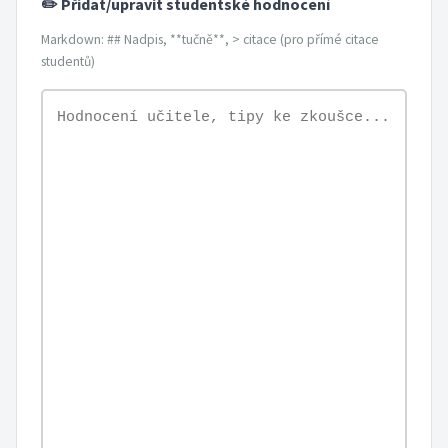
✏️ Přidat/upravit studentské hodnocení
Markdown: ## Nadpis, **tučně**, > citace (pro přímé citace
studentů)