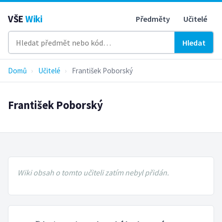
VŠE
Wiki
Předměty
Učitelé
Hledat
Domů
›
Učitelé
›
František Poborský
František Poborský
Wiki obsah o tomto učiteli zatím nebyl přidán.