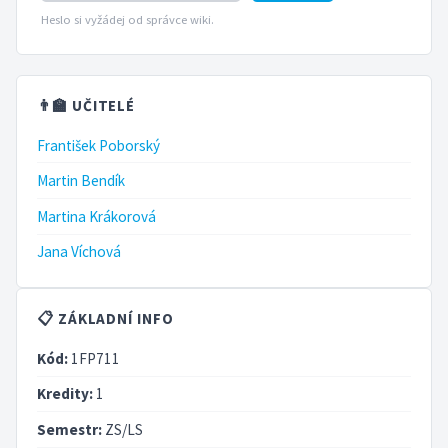
Heslo si vyžádej od správce wiki.
👨‍🏫 UČITELÉ
František Poborský
Martin Bendík
Martina Krákorová
Jana Víchová
📋 ZÁKLADNÍ INFO
Kód:
1FP711
Kredity:
1
Semestr:
ZS/LS