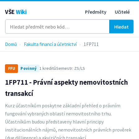
VŠE
Wiki
Předměty
Učitelé
Hledat
Domů
›
Fakulta financí a účetnictví
›
1FP711
1 kreditů
Semestr: ZS/LS
FFU
Povinný
1FP711 - Právní aspekty nemovitostních
transakcí
Kurz účastníkům poskytne základní přehled o právním
fungování vybraných oblastí nemovitostního trhu.
Účastníkům budou představeny hlavní principy
institucionálních nájmů, nemovitostních právních prověrek
(due dilligence) a akvizičních transakcí.