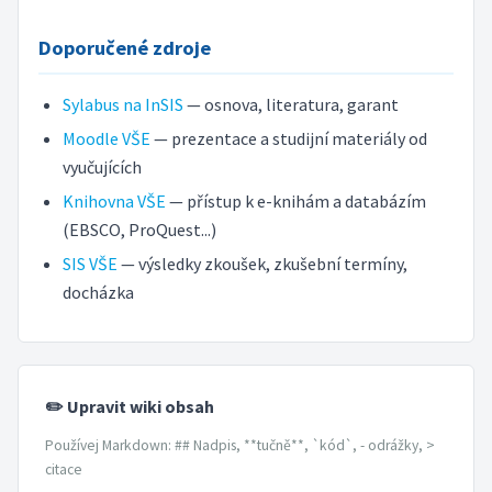
Doporučené zdroje
Sylabus na InSIS
— osnova, literatura, garant
Moodle VŠE
— prezentace a studijní materiály od
vyučujících
Knihovna VŠE
— přístup k e-knihám a databázím
(EBSCO, ProQuest...)
SIS VŠE
— výsledky zkoušek, zkušební termíny,
docházka
✏️ Upravit wiki obsah
Používej Markdown: ## Nadpis, **tučně**, `kód`, - odrážky, >
citace