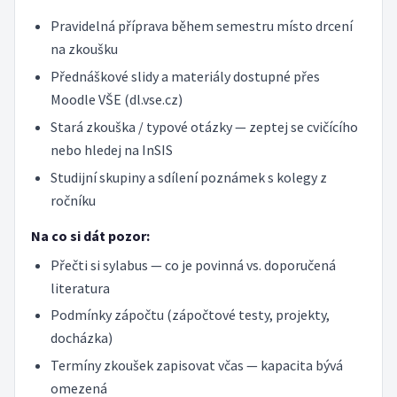
Pravidelná příprava během semestru místo drcení
na zkoušku
Přednáškové slidy a materiály dostupné přes
Moodle VŠE (dl.vse.cz)
Stará zkouška / typové otázky — zeptej se cvičícího
nebo hledej na InSIS
Studijní skupiny a sdílení poznámek s kolegy z
ročníku
Na co si dát pozor:
Přečti si sylabus — co je povinná vs. doporučená
literatura
Podmínky zápočtu (zápočtové testy, projekty,
docházka)
Termíny zkoušek zapisovat včas — kapacita bývá
omezená