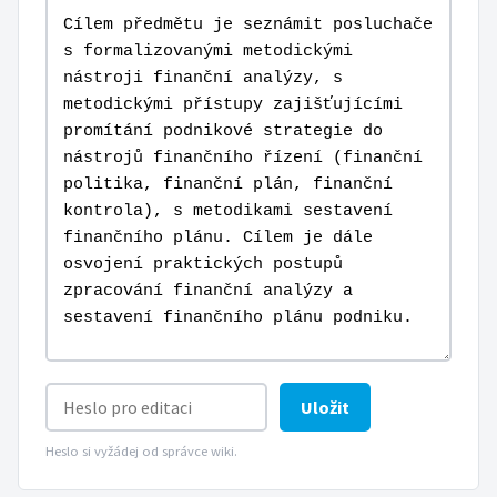
Uložit
Heslo si vyžádej od správce wiki.