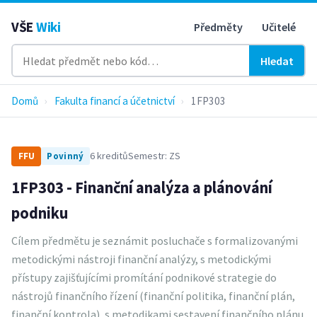
VŠE
Wiki
Předměty
Učitelé
Hledat
Domů
›
Fakulta financí a účetnictví
›
1FP303
6 kreditů
Semestr: ZS
FFU
Povinný
1FP303 - Finanční analýza a plánování
podniku
Cílem předmětu je seznámit posluchače s formalizovanými
metodickými nástroji finanční analýzy, s metodickými
přístupy zajišťujícími promítání podnikové strategie do
nástrojů finančního řízení (finanční politika, finanční plán,
finanční kontrola), s metodikami sestavení finančního plánu.