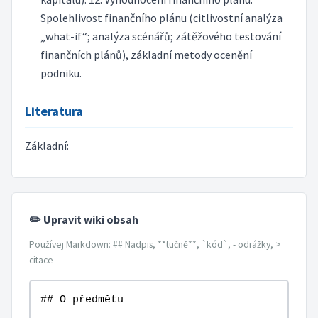
Spolehlivost finančního plánu (citlivostní analýza
„what-if“; analýza scénářů; zátěžového testování
finančních plánů), základní metody ocenění
podniku.
Literatura
Základní:
✏️ Upravit wiki obsah
Používej Markdown: ## Nadpis, **tučně**, `kód`, - odrážky, >
citace