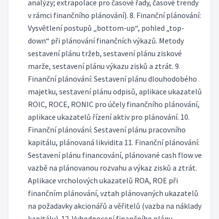
analýzy; extrapolace pro časové řady, časové trendy
v rámci finančního plánování). 8. Finanční plánování:
Vysvětlení postupů „bottom-up“, pohled „top-
down“ při plánování finančních výkazů. Metody
sestavení plánu tržeb, sestavení plánu ziskové
marže, sestavení plánu výkazu zisků a ztrát. 9.
Finanční plánování: Sestavení plánu dlouhodobého
majetku, sestavení plánu odpisů, aplikace ukazatelů
ROIC, ROCE, RONIC pro účely finančního plánování,
aplikace ukazatelů řízení aktiv pro plánování. 10.
Finanční plánování: Sestavení plánu pracovního
kapitálu, plánovaná likvidita 11. Finanční plánování:
Sestavení plánu financování, plánované cash flow ve
vazbě na plánovanou rozvahu a výkaz zisků a ztrát.
Aplikace vrcholových ukazatelů ROA, ROE při
finančním plánování, vztah plánovaných ukazatelů
na požadavky akcionářů a věřitelů (vazba na náklady
kapitálu). 12. Vyhodnocení finančního plánu.