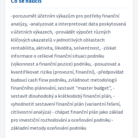
Co se naučíš
-porozumět účetním výkazům pro potřeby finanční
analýzy, -analyzovat a interpretovat data poskytovaná
v účetních výkazech, -provádět výpočet různých
klíčových ukazatelů v jednotlivých oblastech:
rentabilita, aktivita, likvidita, solventnost, -získat
informace o celkové finanční situaci podniku
(výkonnost a finanční pozice) podniku, -posuzovat a
kvantifikovat rizika (provozní, finanční), -předpovídat
budoucí cash flow podniku, zvládnout metodologii
finančního plánování, sestavit "master budget", -
sestavit dlouhodobý a krátkodobý finanční plán, -
vyhodnotit sestavení finanční plán (variantní řešení,
citlivostní analýza) - chápat finanční plán jako základ
pro investiční rozhodování a oceňování podniku -
základní metody oceňování podniku