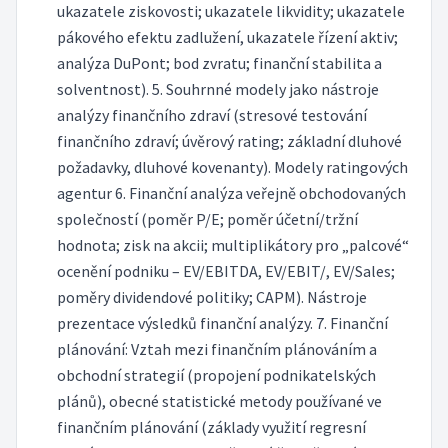
ukazatele ziskovosti; ukazatele likvidity; ukazatele
pákového efektu zadlužení, ukazatele řízení aktiv;
analýza DuPont; bod zvratu; finanční stabilita a
solventnost). 5. Souhrnné modely jako nástroje
analýzy finančního zdraví (stresové testování
finančního zdraví; úvěrový rating; základní dluhové
požadavky, dluhové kovenanty). Modely ratingových
agentur 6. Finanční analýza veřejně obchodovaných
společností (poměr P/E; poměr účetní/tržní
hodnota; zisk na akcii; multiplikátory pro „palcové“
ocenění podniku – EV/EBITDA, EV/EBIT/, EV/Sales;
poměry dividendové politiky; CAPM). Nástroje
prezentace výsledků finanční analýzy. 7. Finanční
plánování: Vztah mezi finančním plánováním a
obchodní strategií (propojení podnikatelských
plánů), obecné statistické metody používané ve
finančním plánování (základy využití regresní