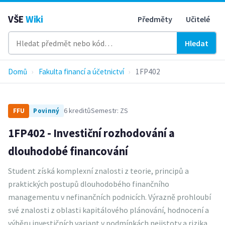
VŠE
Wiki
Předměty
Učitelé
Hledat
Domů
›
Fakulta financí a účetnictví
›
1FP402
6 kreditů
Semestr: ZS
FFU
Povinný
1FP402 - Investiční rozhodování a
dlouhodobé financování
Student získá komplexní znalosti z teorie, principů a
praktických postupů dlouhodobého finančního
managementu v nefinančních podnicích. Výrazně prohloubí
své znalosti z oblasti kapitálového plánování, hodnocení a
výběru investičních variant v podmínkách nejistoty a rizika.