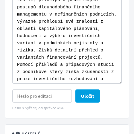
Uložit
Heslo si vyžádej od správce wiki.
👨‍🏫 UČITELÉ