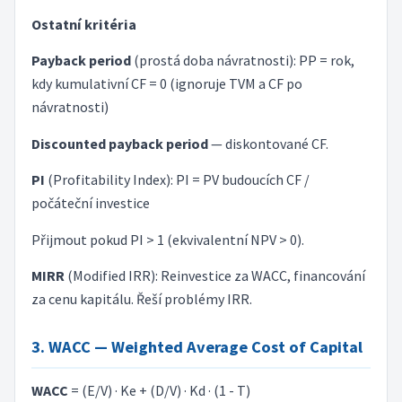
Ostatní kritéria
Payback period
(prostá doba návratnosti): PP = rok,
kdy kumulativní CF = 0 (ignoruje TVM a CF po
návratnosti)
Discounted payback period
— diskontované CF.
PI
(Profitability Index): PI = PV budoucích CF /
počáteční investice
Přijmout pokud PI > 1 (ekvivalentní NPV > 0).
MIRR
(Modified IRR): Reinvestice za WACC, financování
za cenu kapitálu. Řeší problémy IRR.
3. WACC — Weighted Average Cost of Capital
WACC
= (E/V) · Ke + (D/V) · Kd · (1 - T)