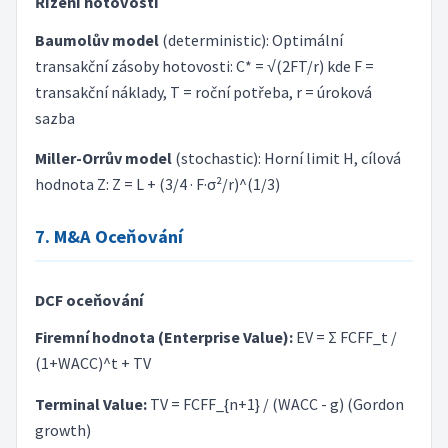
Řízení hotovosti
Baumolův model
(deterministic): Optimální
transakční zásoby hotovosti: C* = √(2FT/r) kde F =
transakční náklady, T = roční potřeba, r = úroková
sazba
Miller-Orrův model
(stochastic): Horní limit H, cílová
hodnota Z: Z = L + (3/4 · F·σ²/r)^(1/3)
7. M&A Oceňování
DCF oceňování
Firemní hodnota (Enterprise Value):
EV = Σ FCFF_t /
(1+WACC)^t + TV
Terminal Value:
TV = FCFF_{n+1} / (WACC - g) (Gordon
growth)