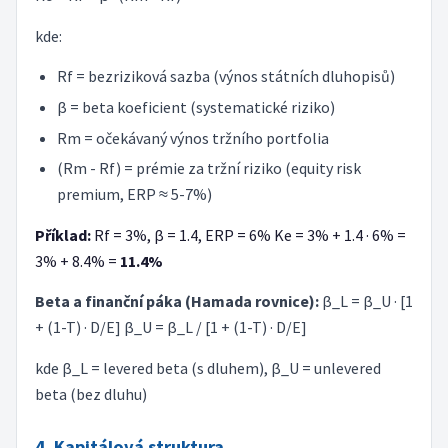
kde:
Rf = bezriziková sazba (výnos státních dluhopisů)
β = beta koeficient (systematické riziko)
Rm = očekávaný výnos tržního portfolia
(Rm - Rf) = prémie za tržní riziko (equity risk
premium, ERP ≈ 5-7%)
Příklad:
Rf = 3%, β = 1.4, ERP = 6% Ke = 3% + 1.4 · 6% =
3% + 8.4% =
11.4%
Beta a finanční páka (Hamada rovnice):
β_L = β_U · [1
+ (1-T) · D/E] β_U = β_L / [1 + (1-T) · D/E]
kde β_L = levered beta (s dluhem), β_U = unlevered
beta (bez dluhu)
4. Kapitálová struktura