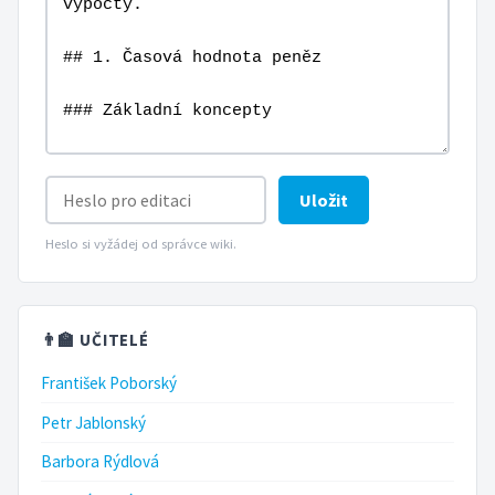
Uložit
Heslo si vyžádej od správce wiki.
👨‍🏫 UČITELÉ
František Poborský
Petr Jablonský
Barbora Rýdlová