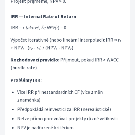
Projekt přijmeme, NPV > 0.
IRR — Internal Rate of Return
IRR = r
takové, že NPV(r
) = 0
Výpočet iterativně (nebo lineární interpolací): IRR ≈ r₁
+ NPV₁ · (r₂ - r₁) / (NPV₁ - NPV₂)
Rozhodovací pravidlo:
Přijmout, pokud IRR > WACC
(hurdle rate).
Problémy IRR:
Více IRR při nestandardních CF (více změn
znaménka)
Předpokládá reinvestici za IRR (nerealistické)
Nelze přímo porovnávat projekty různé velikosti
NPV je nadřazené kritérium