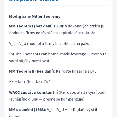
Modigliani-Miller teorémy
MM Teorem I (bez daní, 1958):
V dokonalých trzích je
hodnota firmy nezávislá na kapitálové struktuře.
V_L = V_U (hodnota firmy bez ohledu na páku)
Intuice: Investors can home-made leverage — mohou si
sami půjčit/investovat.
MM Teorem II (bez daní):
Ke roste lineárně s D/E.
Ke = Ku + (Ku - Kd) · D/E
WACC zůstává konstantní
(Ke roste, ale Je vyšší podíl
levnějšího dluhu — přesně se kompenzuje).
MM s daněmi (1963):
V_L = V_U + T · D (daňový štít
dluhu)