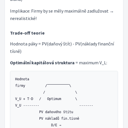
Implikace: Firmy by se měly maximálně zadlužovat →
nerealistické!
Trade-off teorie
Hodnota páky = PV(daňový štít) - PV(náklady finanční
tísně)
Optimální kapitálová struktura
= maximum V_L:
Hodnota

firmy          /‾‾‾‾‾‾‾‾‾‾‾\

              /               \

V_U + T·D   /   Optimum       \

V_U --------                    -------

            PV daňového štítu

            PV nákladů fin.tísně
