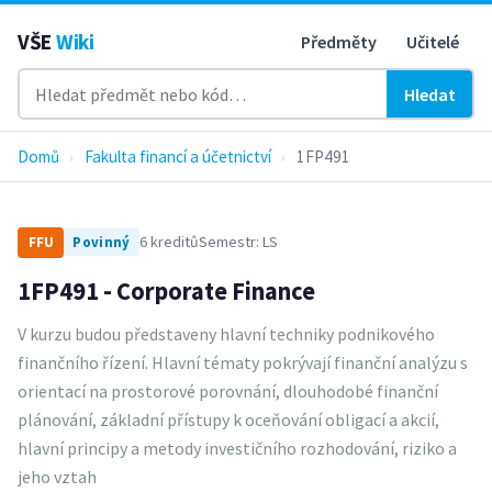
VŠE
Wiki
Předměty
Učitelé
Hledat
Domů
›
Fakulta financí a účetnictví
›
1FP491
6 kreditů
Semestr: LS
FFU
Povinný
1FP491 - Corporate Finance
V kurzu budou představeny hlavní techniky podnikového
finančního řízení. Hlavní tématy pokrývají finanční analýzu s
orientací na prostorové porovnání, dlouhodobé finanční
plánování, základní přístupy k oceňování obligací a akcií,
hlavní principy a metody investičního rozhodování, riziko a
jeho vztah