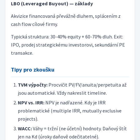
LBO (Leveraged Buyout) — základy
Akvizice financovaná převážně dluhem, splácením z
cash flow cílové firmy.
Typická struktura: 30-40% equity + 60-70% dluh. Exit:
IPO, prodej strategickému investorovi, sekundární PE
transakce.
Tipy pro zkoušku
TVM výpočty:
Procvičit PV/FV/anuita/perpetuita až
jsou automatické. Vždy nakreslit timeline.
NPV vs. IRR:
NPV je nadřazené. Kdy je IRR
problematické (multiple IRR, mutually exclusive
projects).
WACC:
Váhy = tržní (ne účetní) hodnoty. Daňový štít
jen na Kd (úroky daňově odečitatelné).