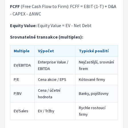
FCFF
(Free Cash Flow to Firm): FCFF = EBIT·(1-T) + D&A
- CAPEX - ΔNWC
Equity Value:
Equity Value = EV - Net Debt
Srovnatelné transakce (multiples):
Multiple
Výpočet
Typické použití
Enterprise Value /
Nejčastější, srovnání
EV/EBITDA
EBITDA
firem
P/E
Cena akcie / EPS
Kótované firmy
Cena / účetní
P/BV
Banky, pojišťovny
hodnota
Rychle rostoucí
EV/Sales
EV / Tržby
firmy