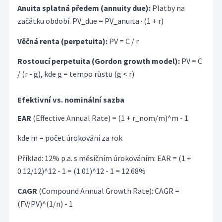
Anuita splatná předem (annuity due):
Platby na
začátku období. PV_due = PV_anuita · (1 + r)
Věčná renta (perpetuita):
PV = C / r
Rostoucí perpetuita (Gordon growth model):
PV = C
/ (r - g), kde g = tempo růstu (g < r)
Efektivní vs. nominální sazba
EAR
(Effective Annual Rate) = (1 + r_nom/m)^m - 1
kde m = počet úrokování za rok
Příklad: 12% p.a. s měsíčním úrokováním: EAR = (1 +
0.12/12)^12 - 1 = (1.01)^12 - 1 = 12.68%
CAGR
(Compound Annual Growth Rate): CAGR =
(FV/PV)^(1/n) - 1