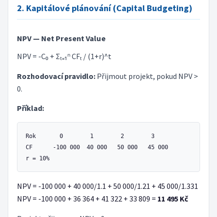
2. Kapitálové plánování (Capital Budgeting)
NPV — Net Present Value
NPV = -C₀ + Σₜ₌₁ⁿ CFₜ / (1+r)^t
Rozhodovací pravidlo:
Přijmout projekt, pokud NPV >
0.
Příklad:
Rok       0        1        2        3

CF      -100 000  40 000   50 000   45 000

NPV = -100 000 + 40 000/1.1 + 50 000/1.21 + 45 000/1.331
NPV = -100 000 + 36 364 + 41 322 + 33 809 =
11 495 Kč