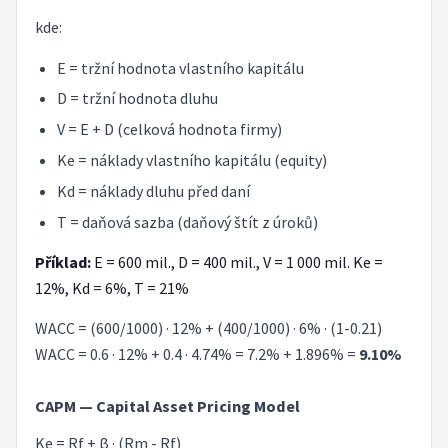
kde:
E = tržní hodnota vlastního kapitálu
D = tržní hodnota dluhu
V = E + D (celková hodnota firmy)
Ke = náklady vlastního kapitálu (equity)
Kd = náklady dluhu před daní
T = daňová sazba (daňový štít z úroků)
Příklad:
E = 600 mil., D = 400 mil., V = 1 000 mil. Ke =
12%, Kd = 6%, T = 21%
WACC = (600/1000) · 12% + (400/1000) · 6% · (1-0.21)
WACC = 0.6 · 12% + 0.4 · 4.74% = 7.2% + 1.896% =
9.10%
CAPM — Capital Asset Pricing Model
Ke = Rf + β · (Rm - Rf)