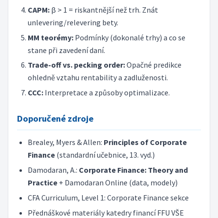
CAPM:
β > 1 = riskantnější než trh. Znát
unlevering/relevering bety.
MM teorémy:
Podmínky (dokonalé trhy) a co se
stane při zavedení daní.
Trade-off vs. pecking order:
Opačné predikce
ohledně vztahu rentability a zadluženosti.
CCC:
Interpretace a způsoby optimalizace.
Doporučené zdroje
Brealey, Myers & Allen:
Principles of Corporate
Finance
(standardní učebnice, 13. vyd.)
Damodaran, A.:
Corporate Finance: Theory and
Practice
+ Damodaran Online (data, modely)
CFA Curriculum, Level 1: Corporate Finance sekce
Přednáškové materiály katedry financí FFU VŠE