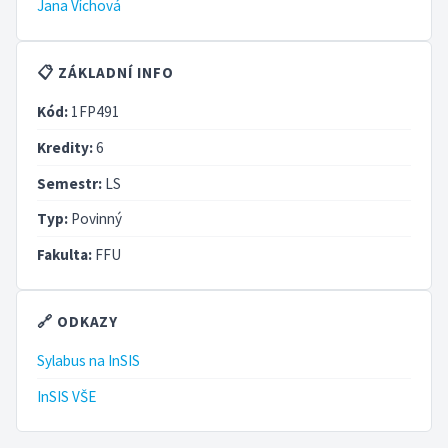
Jana Víchová
📋 ZÁKLADNÍ INFO
Kód:
1FP491
Kredity:
6
Semestr:
LS
Typ:
Povinný
Fakulta:
FFU
🔗 ODKAZY
Sylabus na InSIS
InSIS VŠE