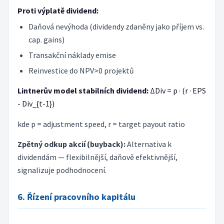
Proti výplatě dividend:
Daňová nevýhoda (dividendy zdaněny jako příjem vs.
cap. gains)
Transakční náklady emise
Reinvestice do NPV>0 projektů
Lintnerův model stabilních dividend:
ΔDiv = p · (r · EPS
- Div_{t-1})
kde p = adjustment speed, r = target payout ratio
Zpětný odkup akcií (buyback):
Alternativa k
dividendám — flexibilnější, daňově efektivnější,
signalizuje podhodnocení.
6. Řízení pracovního kapitálu