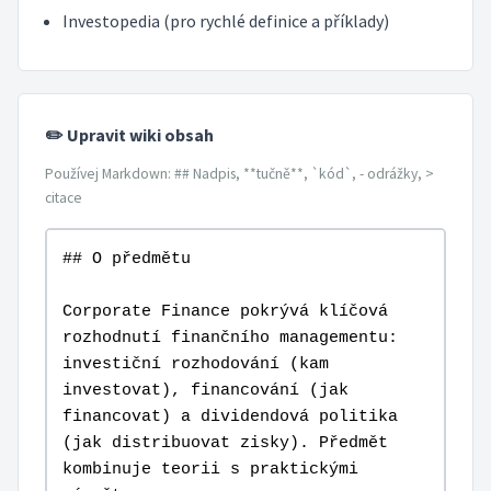
Investopedia (pro rychlé definice a příklady)
✏️ Upravit wiki obsah
Používej Markdown: ## Nadpis, **tučně**, `kód`, - odrážky, >
citace