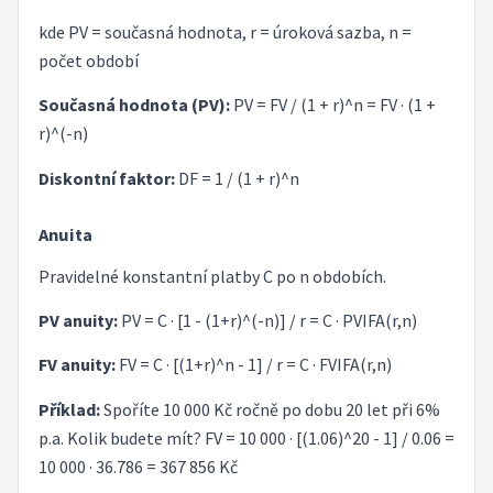
kde PV = současná hodnota, r = úroková sazba, n =
počet období
Současná hodnota (PV):
PV = FV / (1 + r)^n = FV · (1 +
r)^(-n)
Diskontní faktor:
DF = 1 / (1 + r)^n
Anuita
Pravidelné konstantní platby C po n obdobích.
PV anuity:
PV = C · [1 - (1+r)^(-n)] / r = C · PVIFA(r,n)
FV anuity:
FV = C · [(1+r)^n - 1] / r = C · FVIFA(r,n)
Příklad:
Spoříte 10 000 Kč ročně po dobu 20 let při 6%
p.a. Kolik budete mít? FV = 10 000 · [(1.06)^20 - 1] / 0.06 =
10 000 · 36.786 = 367 856 Kč