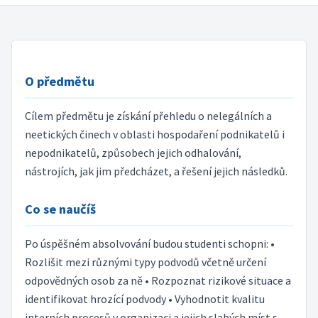
O předmětu
Cílem předmětu je získání přehledu o nelegálních a
neetických činech v oblasti hospodaření podnikatelů i
nepodnikatelů, způsobech jejich odhalování,
nástrojích, jak jim předcházet, a řešení jejich následků.
Co se naučíš
Po úspěšném absolvování budou studenti schopni: •
Rozlišit mezi různými typy podvodů včetně určení
odpovědných osob za ně • Rozpoznat rizikové situace a
identifikovat hrozící podvody • Vyhodnotit kvalitu
interních procesů v organizaci a jejich slabých míst s