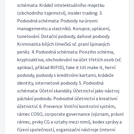
schémata. Krádež intelektuálního majetku
(obchodního tajemství), insider trading. 3.
Podvodná schémata: Podvody na úrovni
managementu a vlastníků. Korupce, uplácení,
tunelování. Dotační podvody, daňové podvody.
Kriminalita bílých límečků vč. praní špinavých
peněz. 4. Podvodná schémata: Ponziho schéma,
kryptoaktiva, obchodování na účet třetích osob (vč.
aplikací, příklad MIFID), fake it till make it, herní
podvody, podvody s kreditními kartami, krádeže
identity, internetové podvody. 5. Podvodná
schémata: Účetní skandály. Účetnictví jako nástroj
páchání podvodu. Podvodné účetnictví a kreativní
účetnictví. 6. Prevence: Vnitřní kontrolní systém,
rámec COSO, corporate governance (význam, právní
rámec, prvky CG a vztahy mezi nimi), kodex správy a
řízení společností, organizační nástroje (interní