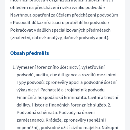
ohledem na předcházení riziku vzniku podvodů •
Navrhnout opatření za účelem předcházení podvodům
• Posoudit důkazní situaci u proběhlého podvodu •
Pokračovat v dalších specializovaných předmětech
(znalectví, datové analýzy, daňové podvody apod.).
Obsah předmětu
Vymezení forenzního účetnictví, vyšetřování
podvodů, auditu, due dilligence a rozdílů mezi nimi.
Typy podvodů: zpronevěry apod. a podvodné účetní
výkaznictví. Pachatelé a trojúhelník podvodu.
Finanční a hospodářská kriminalita. Civilní a trestní
delikty. Historie finančních forenzních služeb. 2.
Podvodná schémata: Podvody na úrovni
zaměstnanců. Krádeže, zpronevěry (peněžní i
nepeněžní), podvodné užití cizího majetku. Nákupní