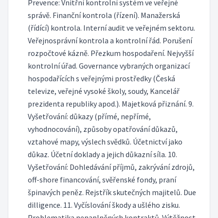
Prevence: Vnitřní kontrolní systém ve veřejné
správě. Finanční kontrola (řízení). Manažerská
(řídící) kontrola. Interní audit ve veřejném sektoru.
Veřejnosprávní kontrola a kontrolní řád. Porušení
rozpočtové kázně. Přezkum hospodaření. Nejvyšší
kontrolní úřad. Governance vybraných organizací
hospodařících s veřejnými prostředky (Česká
televize, veřejné vysoké školy, soudy, Kancelář
prezidenta republiky apod.). Majetková přiznání. 9.
Vyšetřování: důkazy (přímé, nepřímé,
vyhodnocování), způsoby opatřování důkazů,
vztahové mapy, výslech svědků. Účetnictví jako
důkaz. Účetní doklady a jejich důkazní síla. 10.
Vyšetřování: Dohledávání příjmů, zakrývání zdrojů,
off-shore financování, svěřenské fondy, praní
špinavých peněz. Rejstřík skutečných majitelů. Due
dilligence. 11. Vyčíslování škody a ušlého zisku.
Problematika nenaplněných kontraktů. Výtěžnost