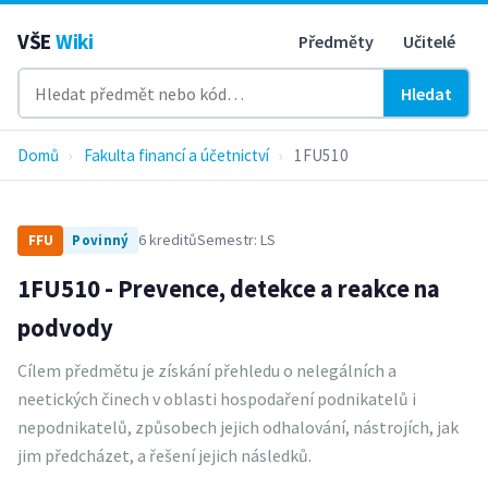
VŠE
Wiki
Předměty
Učitelé
Hledat
Domů
›
Fakulta financí a účetnictví
›
1FU510
6 kreditů
Semestr: LS
FFU
Povinný
1FU510 - Prevence, detekce a reakce na
podvody
Cílem předmětu je získání přehledu o nelegálních a
neetických činech v oblasti hospodaření podnikatelů i
nepodnikatelů, způsobech jejich odhalování, nástrojích, jak
jim předcházet, a řešení jejich následků.