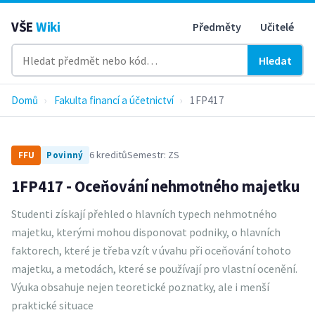
VŠE
Wiki
Předměty
Učitelé
Hledat
Domů
›
Fakulta financí a účetnictví
›
1FP417
6 kreditů
Semestr: ZS
FFU
Povinný
1FP417 - Oceňování nehmotného majetku
Studenti získají přehled o hlavních typech nehmotného
majetku, kterými mohou disponovat podniky, o hlavních
faktorech, které je třeba vzít v úvahu při oceňování tohoto
majetku, a metodách, které se používají pro vlastní ocenění.
Výuka obsahuje nejen teoretické poznatky, ale i menší
praktické situace