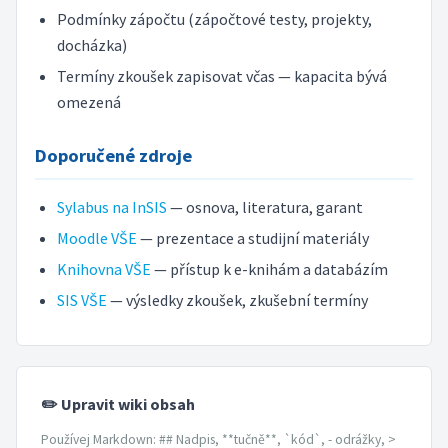
Podmínky zápočtu (zápočtové testy, projekty,
docházka)
Termíny zkoušek zapisovat včas — kapacita bývá
omezená
Doporučené zdroje
Sylabus na InSIS
— osnova, literatura, garant
Moodle VŠE
— prezentace a studijní materiály
Knihovna VŠE
— přístup k e-knihám a databázím
SIS VŠE
— výsledky zkoušek, zkušební termíny
✏️ Upravit wiki obsah
Používej Markdown: ## Nadpis, **tučně**, `kód`, - odrážky, >