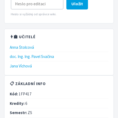
Uložit
Heslo si vyžádej od správce wiki.
👨‍🏫 UČITELÉ
Anna Štolcová
doc. Ing. Ing. Pavel Svačina
Jana Víchová
📋 ZÁKLADNÍ INFO
Kód:
1FP417
Kredity:
6
Semestr:
ZS