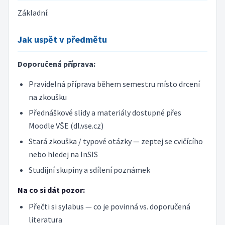
Základní:
Jak uspět v předmětu
Doporučená příprava:
Pravidelná příprava během semestru místo drcení
na zkoušku
Přednáškové slidy a materiály dostupné přes
Moodle VŠE (dl.vse.cz)
Stará zkouška / typové otázky — zeptej se cvičícího
nebo hledej na InSIS
Studijní skupiny a sdílení poznámek
Na co si dát pozor:
Přečti si sylabus — co je povinná vs. doporučená
literatura