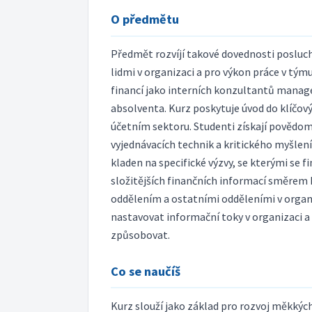
O předmětu
Předmět rozvíjí takové dovednosti posluch
lidmi v organizaci a pro výkon práce v tým
financí jako interních konzultantů manage
absolventa. Kurz poskytuje úvod do klíčo
účetním sektoru. Studenti získají povědom
vyjednávacích technik a kritického myšlení 
kladen na specifické výzvy, se kterými se f
složitějších finančních informací směrem
oddělením a ostatními odděleními v organiz
nastavovat informační toky v organizaci 
způsobovat.
Co se naučíš
Kurz slouží jako základ pro rozvoj měkkých