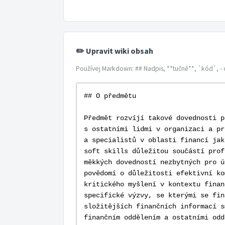
✏️ Upravit wiki obsah
Používej Markdown: ## Nadpis, **tučně**, `kód`, - 