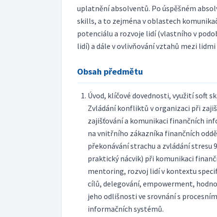
uplatnění absolventů. Po úspěšném absolv
skills, a to zejména v oblastech komunika
potenciálu a rozvoje lidí (vlastního v pod
lidí) a dále v ovlivňování vztahů mezi lidmi
Obsah předmětu
Úvod, klíčové dovednosti, využití soft sk
Zvládání konfliktů v organizaci při zaj
zajišťování a komunikaci finančních inf
na vnitřního zákazníka finančních odd
překonávání strachu a zvládání stresu 9
praktický nácvik) při komunikaci finanč
mentoring, rozvoj lidí v kontextu spec
cílů, delegování, empowerment, hodnoce
jeho odlišnosti ve srovnání s procesní
informačních systémů.