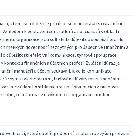
ačů, které jsou důležité pro úspěšnou interakci s ostatními
u. Vzhledem k postavení controllerů a specialistů v oblasti
mentu organizace jsou soft skills důležitou součástí profilu
vých měkkých dovedností nezbytných pro úspěch ve finančním a
í o důležitosti efektivní komunikace, týmové spolupráce,
v kontextu finančních a účetních profesí. Zvláštní důraz je
inanční manažeři a účetní setkávají, jako je komunikace
 k různým stakeholderům, budování důvěry mezi finančním
aci a zvládání konfliktních situací plynoucích z nutnosti
a z toho, co informace o výkonnosti organizace mohou
 dovedností, které doplňují odborné znalosti a zvyšují profesní