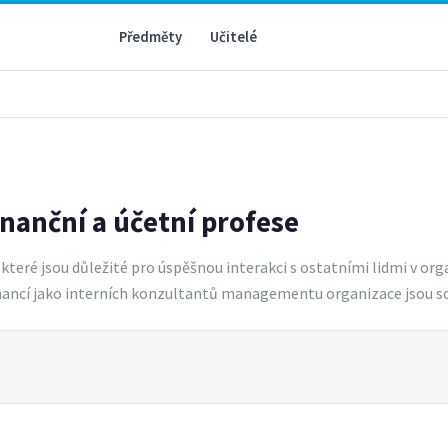
Předměty
Učitelé
finanční a účetní profese
které jsou důležité pro úspěšnou interakci s ostatními lidmi v org
inancí jako interních konzultantů managementu organizace jsou sof