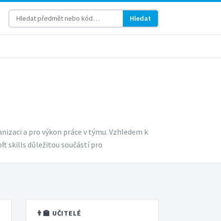
Hledat
anizaci a pro výkon práce v týmu. Vzhledem k
t skills důležitou součástí pro
👨‍🏫 UČITELÉ