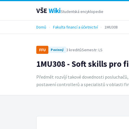
VŠE
Wiki
Studentská encyklopedie
Domů
›
Fakulta financí a účetnictví
›
1MU308
3 kreditů
Semestr: LS
FFU
Povinný
1MU308 - Soft skills pro 
Předmět rozvíjí takové dovednosti posluchačů, 
postavení controllerů a specialistů v oblasti f