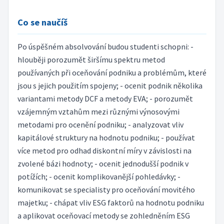
Co se naučíš
Po úspěšném absolvování budou studenti schopni: -
hlouběji porozumět širšímu spektru metod
používaných při oceňování podniku a problémům, které
jsou s jejich použitím spojeny; - ocenit podnik několika
variantami metody DCF a metody EVA; - porozumět
vzájemným vztahům mezi různými výnosovými
metodami pro ocenění podniku; - analyzovat vliv
kapitálové struktury na hodnotu podniku; - používat
více metod pro odhad diskontní míry v závislosti na
zvolené bázi hodnoty; - ocenit jednodušší podnik v
potížích; - ocenit komplikovanější pohledávky; -
komunikovat se specialisty pro oceňování movitého
majetku; - chápat vliv ESG faktorů na hodnotu podniku
a aplikovat oceňovací metody se zohledněním ESG