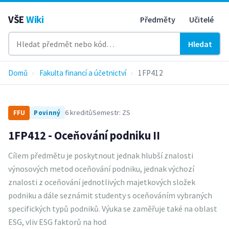
VŠE
Wiki
Předměty
Učitelé
Hledat
Domů
›
Fakulta financí a účetnictví
›
1FP412
6 kreditů
Semestr: ZS
FFU
Povinný
1FP412 - Oceňování podniku II
Cílem předmětu je poskytnout jednak hlubší znalosti
výnosových metod oceňování podniku, jednak výchozí
znalosti z oceňování jednotlivých majetkových složek
podniku a dále seznámit studenty s oceňováním vybraných
specifických typů podniků. Výuka se zaměřuje také na oblast
ESG, vliv ESG faktorů na hod