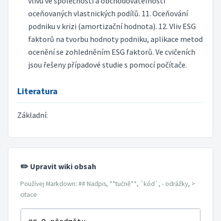
vlivu ve společnosti a obchodovatelnosti
oceňovaných vlastnických podílů. 11. Oceňování
podniku v krizi (amortizační hodnota). 12. Vliv ESG
faktorů na tvorbu hodnoty podniku, aplikace metod
ocenění se zohledněním ESG faktorů. Ve cvičeních
jsou řešeny případové studie s pomocí počítače.
Literatura
Základní:
✏️ Upravit wiki obsah
Používej Markdown: ## Nadpis, **tučně**, `kód`, - odrážky, >
citace