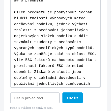
Uložit
Heslo si vyžádej od správce wiki.