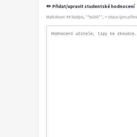
✏️ Přidat/upravit studentské hodnocení
Markdown: ## Nadpis, **tučně**, > citace (pro přímé