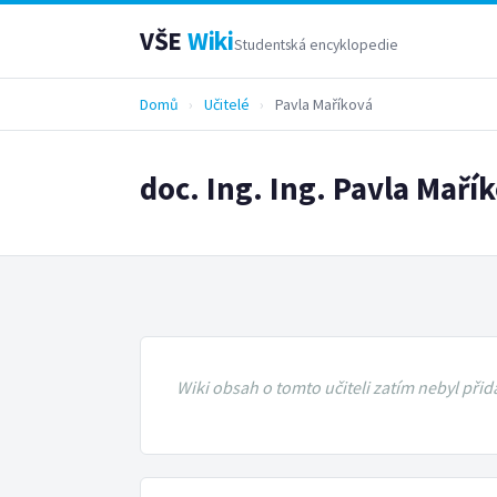
VŠE
Wiki
Studentská encyklopedie
Domů
›
Učitelé
›
Pavla Maříková
doc. Ing. Ing. Pavla Maří
Wiki obsah o tomto učiteli zatím nebyl přid