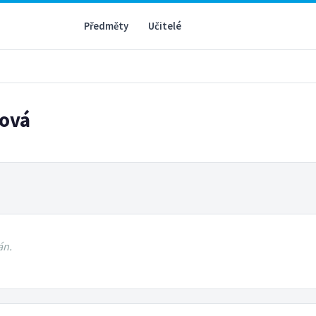
Předměty
Učitelé
ková
án.