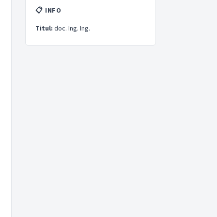
📋 INFO
Titul:
doc. Ing. Ing.