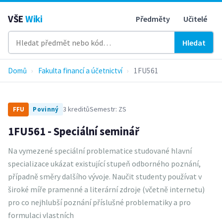
VŠE
Wiki
Předměty
Učitelé
Hledat
Domů
›
Fakulta financí a účetnictví
›
1FU561
3 kreditů
Semestr: ZS
FFU
Povinný
1FU561 - Speciální seminář
Na vymezené speciální problematice studované hlavní
specializace ukázat existující stupeň odborného poznání,
případně směry dalšího vývoje. Naučit studenty používat v
široké míře pramenné a literární zdroje (včetně internetu)
pro co nejhlubší poznání příslušné problematiky a pro
formulaci vlastních