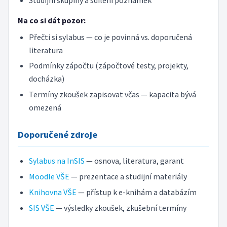
Na co si dát pozor:
Přečti si sylabus — co je povinná vs. doporučená
literatura
Podmínky zápočtu (zápočtové testy, projekty,
docházka)
Termíny zkoušek zapisovat včas — kapacita bývá
omezená
Doporučené zdroje
Sylabus na InSIS
— osnova, literatura, garant
Moodle VŠE
— prezentace a studijní materiály
Knihovna VŠE
— přístup k e-knihám a databázím
SIS VŠE
— výsledky zkoušek, zkušební termíny