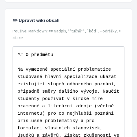
✏️ Upravit wiki obsah
Používej Markdown: ## Nadpis, **tučně**, `kód`, - odrážky, >
citace