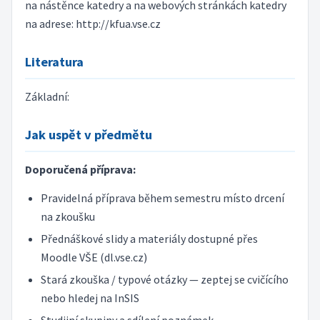
na nástěnce katedry a na webových stránkách katedry
na adrese: http://kfua.vse.cz
Literatura
Základní:
Jak uspět v předmětu
Doporučená příprava:
Pravidelná příprava během semestru místo drcení
na zkoušku
Přednáškové slidy a materiály dostupné přes
Moodle VŠE (dl.vse.cz)
Stará zkouška / typové otázky — zeptej se cvičícího
nebo hledej na InSIS
Studijní skupiny a sdílení poznámek