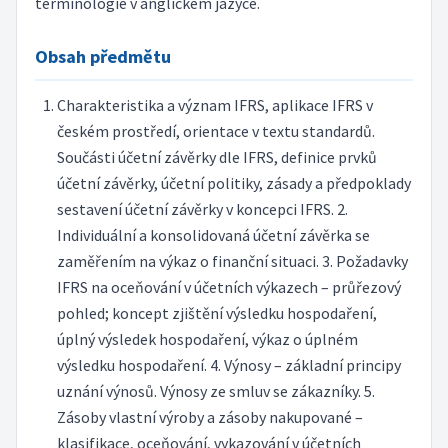
terminologie v anglickém jazyce.
Obsah předmětu
Charakteristika a význam IFRS, aplikace IFRS v
českém prostředí, orientace v textu standardů.
Součásti účetní závěrky dle IFRS, definice prvků
účetní závěrky, účetní politiky, zásady a předpoklady
sestavení účetní závěrky v koncepci IFRS. 2.
Individuální a konsolidovaná účetní závěrka se
zaměřením na výkaz o finanční situaci. 3. Požadavky
IFRS na oceňování v účetních výkazech – průřezový
pohled; koncept zjištění výsledku hospodaření,
úplný výsledek hospodaření, výkaz o úplném
výsledku hospodaření. 4. Výnosy – základní principy
uznání výnosů. Výnosy ze smluv se zákazníky. 5.
Zásoby vlastní výroby a zásoby nakupované –
klasifikace, oceňování, vykazování v účetních