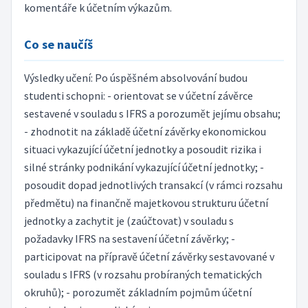
komentáře k účetním výkazům.
Co se naučíš
Výsledky učení: Po úspěšném absolvování budou
studenti schopni: - orientovat se v účetní závěrce
sestavené v souladu s IFRS a porozumět jejímu obsahu;
- zhodnotit na základě účetní závěrky ekonomickou
situaci vykazující účetní jednotky a posoudit rizika i
silné stránky podnikání vykazující účetní jednotky; -
posoudit dopad jednotlivých transakcí (v rámci rozsahu
předmětu) na finančně majetkovou strukturu účetní
jednotky a zachytit je (zaúčtovat) v souladu s
požadavky IFRS na sestavení účetní závěrky; -
participovat na přípravě účetní závěrky sestavované v
souladu s IFRS (v rozsahu probíraných tematických
okruhů); - porozumět základním pojmům účetní