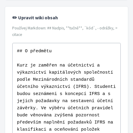
✏️ Upravit wiki obsah
Používej Markdown: ## Nadpis, **tučně**, `kód`, - odrážky, >
citace