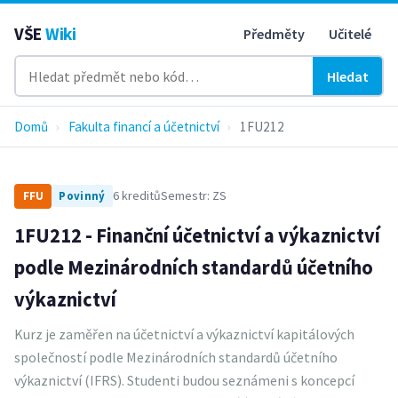
VŠE
Wiki
Předměty
Učitelé
Hledat
Domů
›
Fakulta financí a účetnictví
›
1FU212
6 kreditů
Semestr: ZS
FFU
Povinný
1FU212 - Finanční účetnictví a výkaznictví
podle Mezinárodních standardů účetního
výkaznictví
Kurz je zaměřen na účetnictví a výkaznictví kapitálových
společností podle Mezinárodních standardů účetního
výkaznictví (IFRS). Studenti budou seznámeni s koncepcí