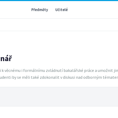
Předměty
Učitelé
inář
 k věcnému i formálnímu zvládnutí bakalářské práce a umožnit ji
Studenti by se měli také zdokonalit v diskusi nad odborným témat