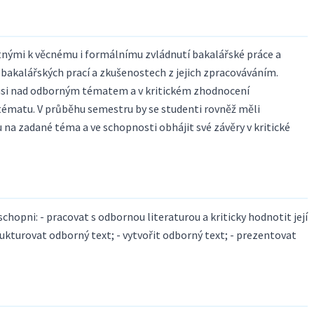
tnými k věcnému i formálnímu zvládnutí bakalářské práce a
bakalářských prací a zkušenostech z jejich zpracováváním.
skusi nad odborným tématem a v kritickém zhodnocení
ématu. V průběhu semestru by se studenti rovněž měli
a zadané téma a ve schopnosti obhájit své závěry v kritické
opni: - pracovat s odbornou literaturou a kriticky hodnotit její
trukturovat odborný text; - vytvořit odborný text; - prezentovat