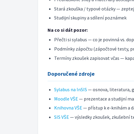
Stará zkouška / typové otázky — zeptej 
Studijní skupiny a sdílení poznámek
Na co si dát pozor:
Přečti si sylabus — co je povinná vs. do
Podmínky zápočtu (zápočtové testy, pr
Termíny zkoušek zapisovat včas — kap
Doporučené zdroje
Sylabus na InSIS
— osnova, literatura, 
Moodle VŠE
— prezentace a studijní ma
Knihovna VŠE
— přístup k e-knihám a 
SIS VŠE
— výsledky zkoušek, zkušební 