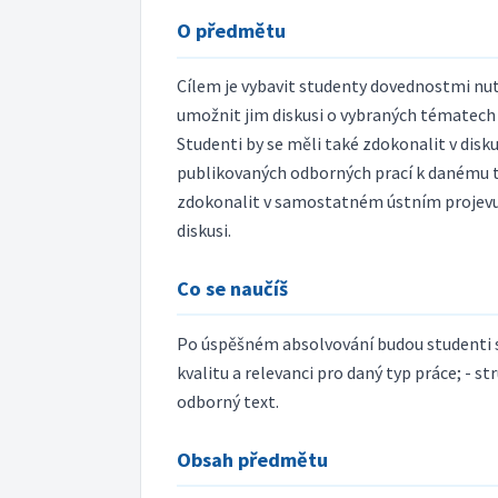
O předmětu
Cílem je vybavit studenty dovednostmi nu
umožnit jim diskusi o vybraných tématech 
Studenti by se měli také zdokonalit v di
publikovaných odborných prací k danému t
zdokonalit v samostatném ústním projevu n
diskusi.
Co se naučíš
Po úspěšném absolvování budou studenti sch
kvalitu a relevanci pro daný typ práce; - s
odborný text.
Obsah předmětu