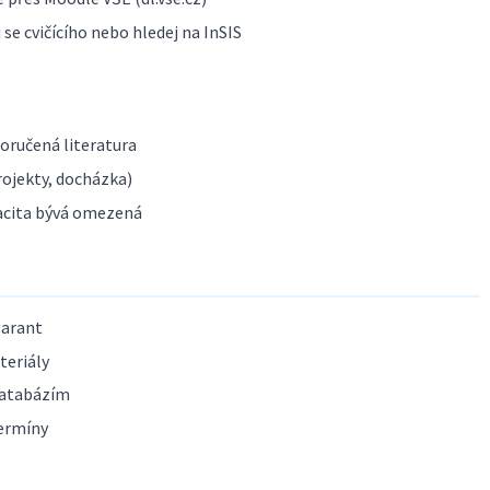
se cvičícího nebo hledej na InSIS
poručená literatura
ojekty, docházka)
acita bývá omezená
garant
teriály
databázím
termíny