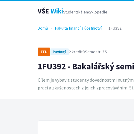
VŠE
Wiki
Studentská encyklopedie
Domů
›
Fakulta financí a účetnictví
›
1FU392
2 kreditů
Semestr: ZS
FFU
Povinný
1FU392 - Bakalářský sem
Cílem je vybavit studenty dovednostmi nutnými
prací a zkušenostech z jejich zpracováváním. 