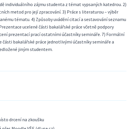
dě individuálního zájmu studenta z témat vypsaných katedrou. 2)
ních metod pro její zpracování. 3) Práce s literaturou – výběr
k danému tématu. 4) Způsoby uvádění citací a sestavování seznamu
) Prezentace ucelené části bakalářské práce včetně podpory
cení prezentací prací ostatními účastníky semináře. 7) Formální
e části bakalářské práce jednotlivými účastníky semináře a
předložené jiným studentem.
ísto drcení na zkoušku
 přes Moodle VŠE (dl.vse.cz)