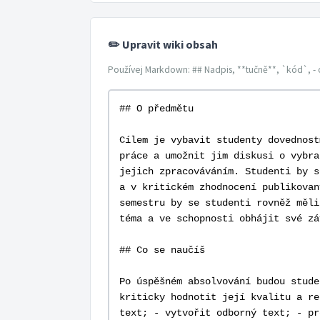
✏️ Upravit wiki obsah
Používej Markdown: ## Nadpis, **tučně**, `kód`, - 