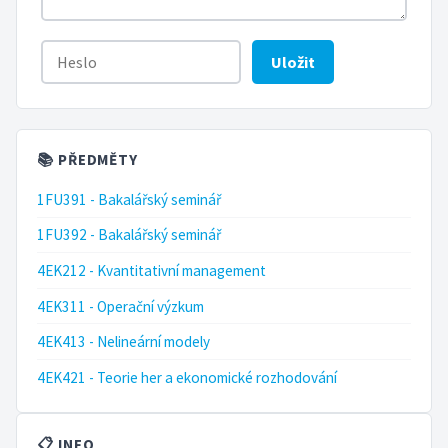
Uložit
📚 PŘEDMĚTY
1FU391 - Bakalářský seminář
1FU392 - Bakalářský seminář
4EK212 - Kvantitativní management
4EK311 - Operační výzkum
4EK413 - Nelineární modely
4EK421 - Teorie her a ekonomické rozhodování
📋 INFO