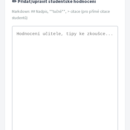
✏️ Přidat/upravit studentské hodnocení
Markdown: ## Nadpis, **tučně**, > citace (pro přímé citace
studentů)