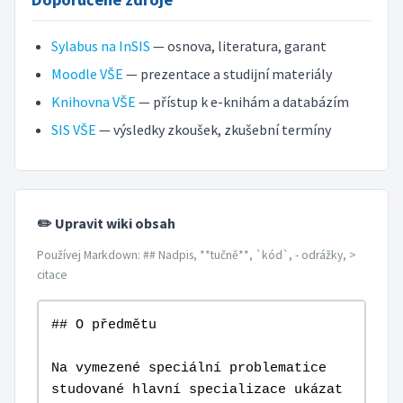
Sylabus na InSIS
— osnova, literatura, garant
Moodle VŠE
— prezentace a studijní materiály
Knihovna VŠE
— přístup k e-knihám a databázím
SIS VŠE
— výsledky zkoušek, zkušební termíny
✏️ Upravit wiki obsah
Používej Markdown: ## Nadpis, **tučně**, `kód`, - odrážky, >
citace