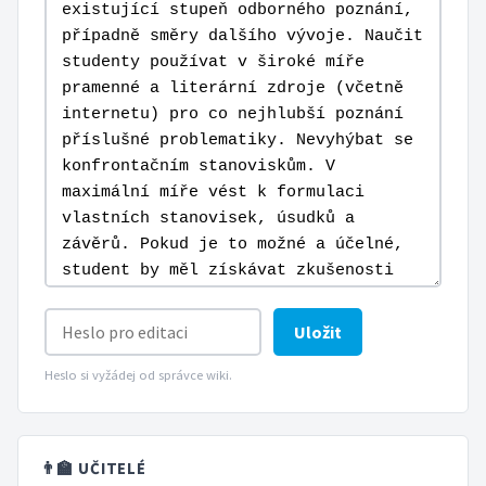
Uložit
Heslo si vyžádej od správce wiki.
👨‍🏫 UČITELÉ