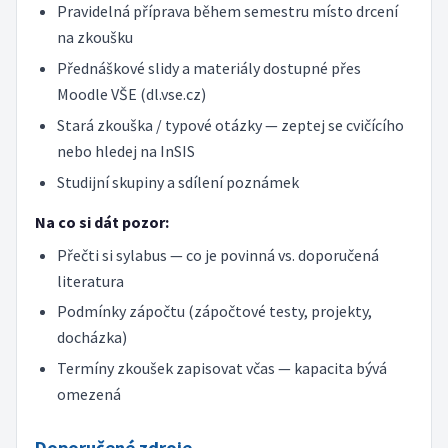
Pravidelná příprava během semestru místo drcení
na zkoušku
Přednáškové slidy a materiály dostupné přes
Moodle VŠE (dl.vse.cz)
Stará zkouška / typové otázky — zeptej se cvičícího
nebo hledej na InSIS
Studijní skupiny a sdílení poznámek
Na co si dát pozor:
Přečti si sylabus — co je povinná vs. doporučená
literatura
Podmínky zápočtu (zápočtové testy, projekty,
docházka)
Termíny zkoušek zapisovat včas — kapacita bývá
omezená
Doporučené zdroje