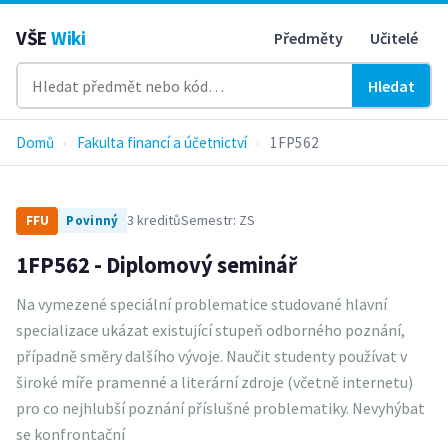
VŠE
Wiki
Předměty
Učitelé
Hledat
Domů
›
Fakulta financí a účetnictví
›
1FP562
3 kreditů
Semestr: ZS
FFU
Povinný
1FP562 - Diplomový seminář
Na vymezené speciální problematice studované hlavní
specializace ukázat existující stupeň odborného poznání,
případně směry dalšího vývoje. Naučit studenty používat v
široké míře pramenné a literární zdroje (včetně internetu)
pro co nejhlubší poznání příslušné problematiky. Nevyhýbat
se konfrontační