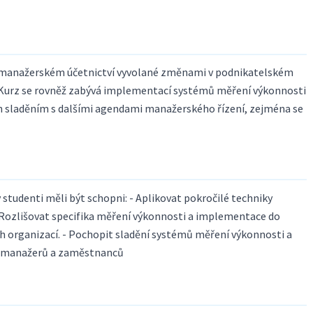
 manažerském účetnictví vyvolané změnami v podnikatelském
 Kurz se rovněž zabývá implementací systémů měření výkonnosti
jich sladěním s dalšími agendami manažerského řízení, zejména se
tudenti měli být schopni: - Aplikovat pokročilé techniky
Rozlišovat specifika měření výkonnosti a implementace do
h organizací. - Pochopit sladění systémů měření výkonnosti a
i manažerů a zaměstnanců