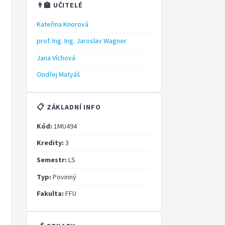
👨‍🏫 UČITELÉ
Kateřina Knorová
prof. Ing. Ing. Jaroslav Wagner
Jana Víchová
Ondřej Matyáš
📋 ZÁKLADNÍ INFO
Kód:
1MU494
Kredity:
3
Semestr:
LS
Typ:
Povinný
Fakulta:
FFU