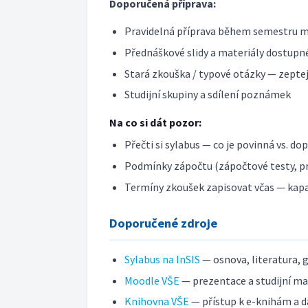
Doporučená příprava:
Pravidelná příprava během semestru m
Přednáškové slidy a materiály dostupné
Stará zkouška / typové otázky — zeptej 
Studijní skupiny a sdílení poznámek
Na co si dát pozor:
Přečti si sylabus — co je povinná vs. do
Podmínky zápočtu (zápočtové testy, pr
Termíny zkoušek zapisovat včas — kap
Doporučené zdroje
Sylabus na InSIS
— osnova, literatura, 
Moodle VŠE
— prezentace a studijní ma
Knihovna VŠE
— přístup k e-knihám a 