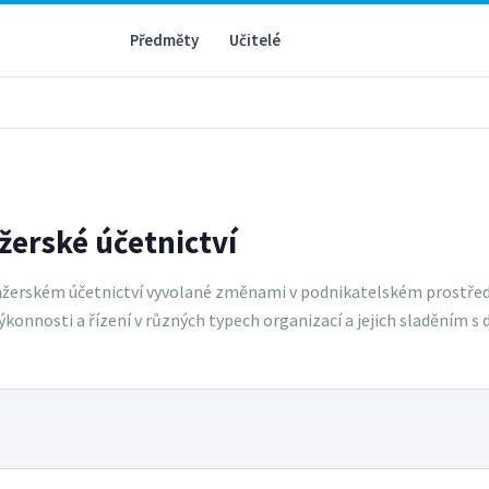
Předměty
Učitelé
žerské účetnictví
žerském účetnictví vyvolané změnami v podnikatelském prostředí
onnosti a řízení v různých typech organizací a jejich sladěním s