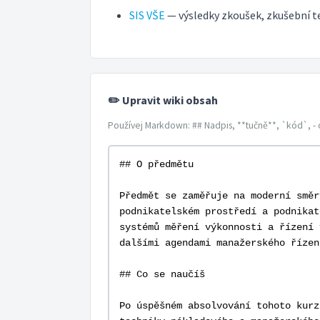
SIS VŠE
— výsledky zkoušek, zkušební 
✏️ Upravit wiki obsah
Používej Markdown: ## Nadpis, **tučně**, `kód`, - 