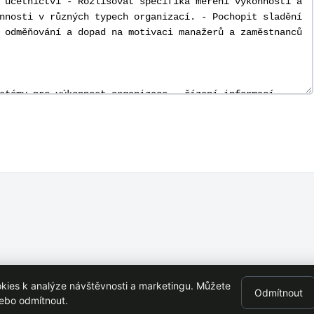
ies k analýze návštěvnosti a marketingu. Můžete
Odmítnout
en s VŠE Praha
nebo odmítnout.