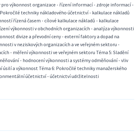
pro výkonnost organizace - řízení informací - zdroje informací -
Pokročilé techniky nákladového účetnictví - kalkulace nákladů
nností řízená časem - cílové kalkulace nákladů - kalkulace
řízení výkonnosti v obchodních organizacích - analýza výkonnosti
onnost divize a převodní ceny - externí faktory a dopad na
nosti v neziskových organizacích a ve veřejném sektoru -
cích - měření výkonnosti ve veřejném sektoru Téma 5: Sladění
ěňování - hodnocení výkonnosti a systémy odměňování - vliv
í úsilí a výkonnost Téma 6: Pokročilé techniky manažerského
onmentální účetnictví - účetnictví udržitelnosti