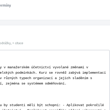
termíny
odrážky, > citace