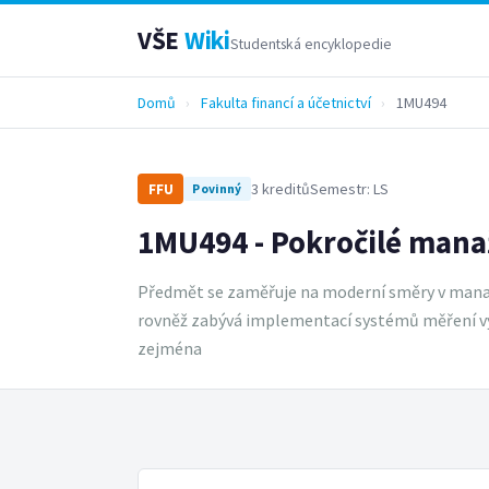
VŠE
Wiki
Studentská encyklopedie
Domů
›
Fakulta financí a účetnictví
›
1MU494
3 kreditů
Semestr: LS
FFU
Povinný
1MU494 - Pokročilé mana
Předmět se zaměřuje na moderní směry v mana
rovněž zabývá implementací systémů měření výk
zejména