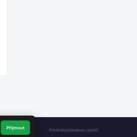
Přijmout
Předměty
Učitelé
vse.cz
InSIS