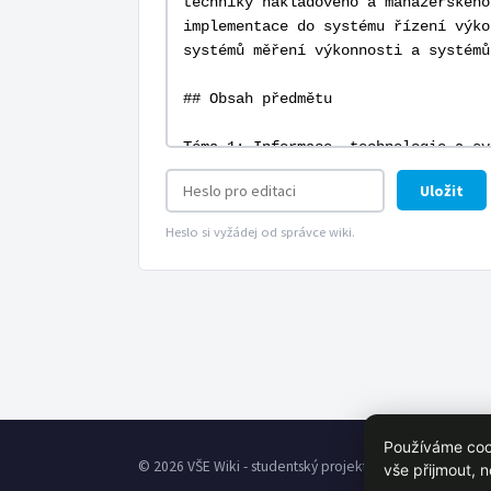
Uložit
Heslo si vyžádej od správce wiki.
Používáme cook
© 2026 VŠE Wiki - studentský projekt, není oficálně spoj
vše přijmout, 