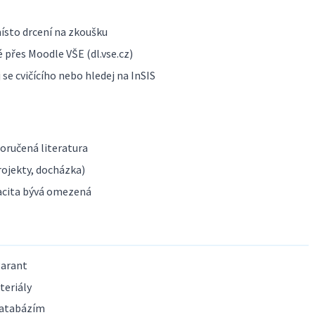
ísto drcení na zkoušku
 přes Moodle VŠE (dl.vse.cz)
se cvičícího nebo hledej na InSIS
poručená literatura
ojekty, docházka)
acita bývá omezená
garant
teriály
databázím